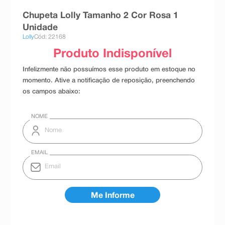
8
º
teste gravidez
Chupeta Lolly Tamanho 2 Cor Rosa 1
Unidade
9
º
esmalte
Lolly
Cód: 22168
10
º
absorvente