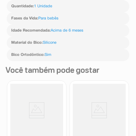
Quantidade
:
1 Unidade
Fases da Vida
:
Para bebês
Idade Recomendada
:
Acima de 6 meses
Material do Bico
:
Silicone
Bico Ortodôntico
:
Sim
Você também pode gostar
Chupeta Kuka Color Universal
Chupeta Kuka Soft Comfort
6M+ Cor Rosa 1 Unidade
Bico Redondo Nº2
Transparente 1 Unidade
Kuka
Kuka