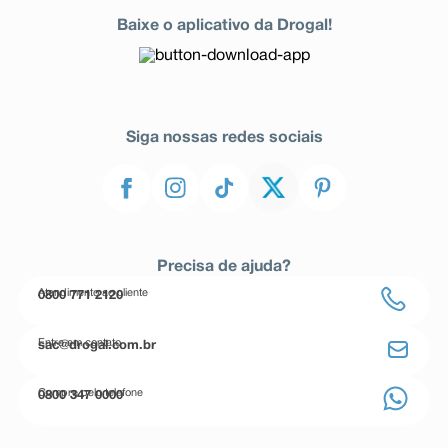
Baixe o aplicativo da Drogal!
Siga nossas redes sociais
Precisa de ajuda?
Atendimento ao cliente
0800 771 2120
Entre em contato
sac@drogal.com.br
Compre pelo telefone
0800 347 0000