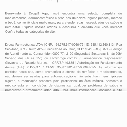
Bem-vindo à Drogal! Aqui, você encontra uma seleção completa de
medicamentos
,
dermocosméticos e produtos de beleza
,
higiene pessoal
,
mamãe
e bebê
,
conveniência
e muito mais, para atender suas necessidades de saúde e
bem-estar. Explore nossas ofertas e descubra o cuidado que você merece!
Confira todas as categorias do site.
Drogal Farmacêutica LTDA | CNPJ: 54.375.647/0066-72 | IE: 535.412.860.113 | Rua
São João, 909 - Bairro Alto - Piracicaba/São Paulo, CEP: 13416-585 | SAC – Serviço
de Atendimento ao Consumidor: 0800 771 2120 (Segunda à Sexta das 8h às 20h/
Sábado das 8h às 15h) ou
sac@drogal.com.br
/ Farmacêutica responsável:
Giovanna do Rosario Martins – CRF/SP 49.855 | Autorização de Funcionamento
Anvisa (AFE): 7.15583.1 / CEVS: 353870901-477-000047-1-5. As informações
contidas neste site, como promoções e ofertas de remédios e medicamentos,
não devem ser usadas para automedicação e não substituem, em hipótese
alguma, a medicação prescrita pelo profissional da área médica. Somente o
médico está em condições de diagnosticar qualquer problema de saúde e
prescrever o tratamento adequado. Para mais informações, consulte o site
Anvisa. As fotos contidas em nosso site são meramente ilustrativas. Promoções e
preços são válidos apenas para compras on-line, caso haja disponibilidade e
estão sujeitos a alterações no decorrer do dia. Todos os direitos reservados.
-
+
Comprar
Powered by