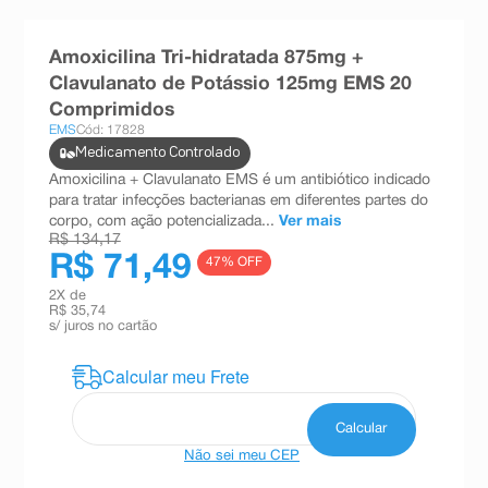
8
º
teste gravidez
Amoxicilina Tri-hidratada 875mg +
9
º
esmalte
Clavulanato de Potássio 125mg EMS 20
10
º
absorvente
Comprimidos
EMS
Cód: 17828
Medicamento Controlado
Amoxicilina + Clavulanato EMS é um antibiótico indicado
para tratar infecções bacterianas em diferentes partes do
corpo, com ação potencializada...
Ver mais
R$ 134,17
R$ 71,49
47
% OFF
2
X de
R$ 35,74
s/ juros no cartão
Não sei meu CEP