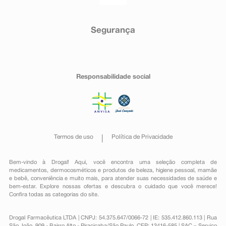
Segurança
Responsabilidade social
Termos de uso
Política de Privacidade
Bem-vindo à Drogal! Aqui, você encontra uma seleção completa de
medicamentos
,
dermocosméticos e produtos de beleza
,
higiene pessoal
,
mamãe
e bebê
,
conveniência
e muito mais, para atender suas necessidades de saúde e
bem-estar. Explore nossas ofertas e descubra o cuidado que você merece!
Confira todas as categorias do site.
Drogal Farmacêutica LTDA | CNPJ: 54.375.647/0066-72 | IE: 535.412.860.113 | Rua
São João, 909 - Bairro Alto - Piracicaba/São Paulo, CEP: 13416-585 | SAC – Serviço