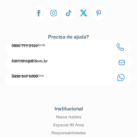
Precisa de ajuda?
Atendimento ao cliente
0800 771 2120
Entre em contato
sac@drogal.com.br
Compre pelo telefone
0800 347 0000
Institucional
Nossa história
Especial 90 Anos
Responsabilidades