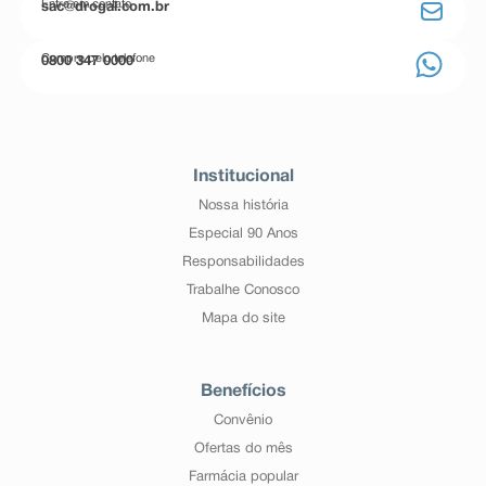
Entre em contato
sac@drogal.com.br
Compre pelo telefone
0800 347 0000
Institucional
Nossa história
Especial 90 Anos
Responsabilidades
Trabalhe Conosco
Mapa do site
Benefícios
Convênio
Ofertas do mês
Farmácia popular