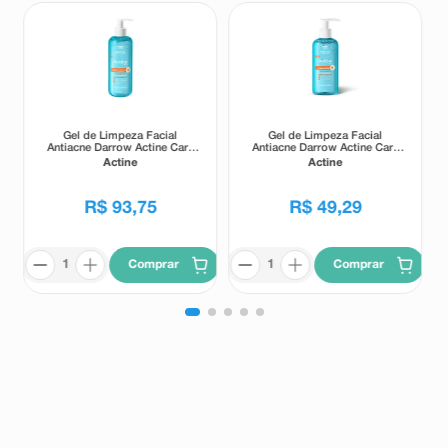
Gel de Limpeza Facial
Gel de Limpeza Facial
Antiacne Darrow Actine Care
Antiacne Darrow Actine Care
Alta Tolerância 400g
Alta Tolerância 140g
Actine
Actine
R$
93
,
75
R$
49
,
29
Comprar
Comprar