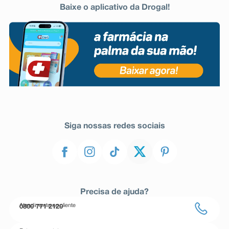
Baixe o aplicativo da Drogal!
Siga nossas redes sociais
Precisa de ajuda?
Atendimento ao cliente
0800 771 2120