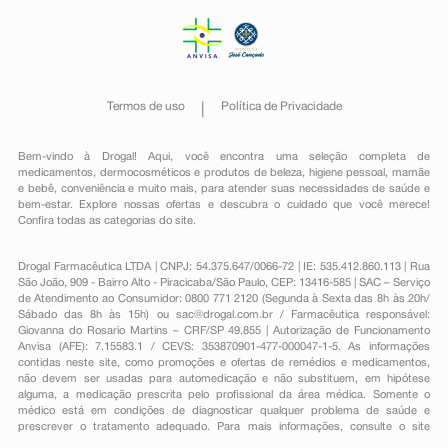
Termos de uso
Política de Privacidade
Bem-vindo à Drogal! Aqui, você encontra uma seleção completa de
medicamentos
,
dermocosméticos e produtos de beleza
,
higiene pessoal
,
mamãe
e bebê
,
conveniência
e muito mais, para atender suas necessidades de saúde e
bem-estar. Explore nossas ofertas e descubra o cuidado que você merece!
Confira todas as categorias do site.
Drogal Farmacêutica LTDA | CNPJ: 54.375.647/0066-72 | IE: 535.412.860.113 | Rua
São João, 909 - Bairro Alto - Piracicaba/São Paulo, CEP: 13416-585 | SAC – Serviço
de Atendimento ao Consumidor: 0800 771 2120 (Segunda à Sexta das 8h às 20h/
Sábado das 8h às 15h) ou
sac@drogal.com.br
/ Farmacêutica responsável:
Giovanna do Rosario Martins – CRF/SP 49.855 | Autorização de Funcionamento
Anvisa (AFE): 7.15583.1 / CEVS: 353870901-477-000047-1-5. As informações
contidas neste site, como promoções e ofertas de remédios e medicamentos,
não devem ser usadas para automedicação e não substituem, em hipótese
alguma, a medicação prescrita pelo profissional da área médica. Somente o
médico está em condições de diagnosticar qualquer problema de saúde e
prescrever o tratamento adequado. Para mais informações, consulte o site
Anvisa. As fotos contidas em nosso site são meramente ilustrativas. Promoções e