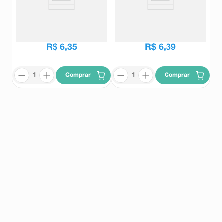
Água Mineral Crystal Sem Gás 1
Água Mineral Lindoya Verão
Litro
Com Gás 510ml
Crystal
Lindoya
R$
6
,
35
R$
6
,
39
Comprar
Comprar