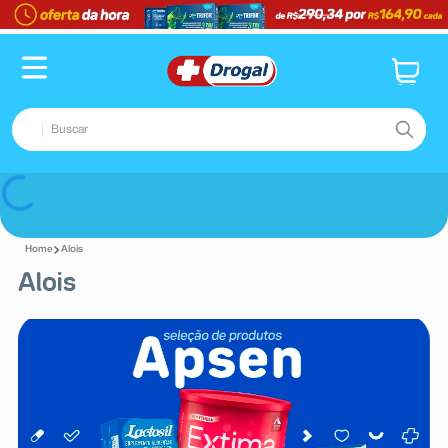
Buscar
TERMOS MAIS BUSCADOS
Voltar
1
º
fralda
Alois
2
º
pampers confort sec max
Alois
3
º
dipirona
4
º
lenço umedecido
5
º
tadalafila
6
º
desodorante
7
º
minoxidil