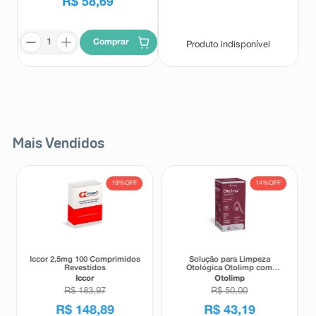
R$
58
,
69
Comprar
Produto indisponível
Mais Vendidos
19%
OFF
14%
OFF
Iccor 2,5mg 100 Comprimidos
Solução para Limpeza
Revestidos
Otológica Otolimp com
Gotejador 2ml
Iccor
Otolimp
R$
183
,
97
R$
50
,
00
R$
148
,
89
R$
43
,
19