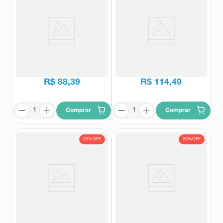
Alois 10mg 120 Comprimidos
Alois 10mg 50 Comprimidos
Revestidos
Revestidos
Alois
Alois
R$
320
,
05
R$
142
,
37
R$
88
,
39
R$
114
,
49
Comprar
Comprar
20%
OFF
20%
OFF
Alois 10mg 30 Comprimidos
Alois 10mg 60 Comprimidos
Revestidos
Revestidos
Alois
Alois
R$
141
,
99
R$
281
,
25