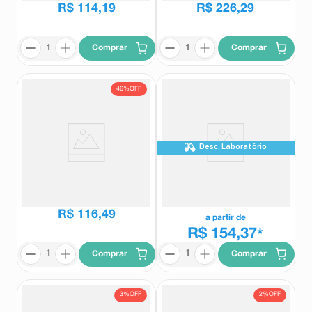
R$
114
,
19
R$
226
,
29
Comprar
Comprar
46%
OFF
Desc. Laboratório
Alois 20mg 30 Comprimidos
Alois Duo 10mg + 20mg 30
Revestidos
Comprimidos Revestidos
Alois
Alois
R$
216
,
10
R$
116
,
49
a partir de
R$ 154,37
*
Comprar
Comprar
3%
OFF
2%
OFF