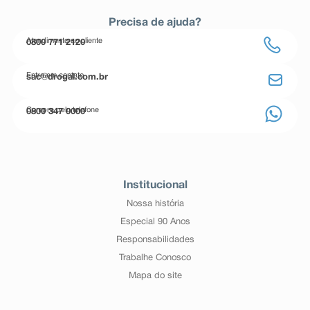
Precisa de ajuda?
Atendimento ao cliente
0800 771 2120
Entre em contato
sac@drogal.com.br
Compre pelo telefone
0800 347 0000
Institucional
Nossa história
Especial 90 Anos
Responsabilidades
Trabalhe Conosco
Mapa do site