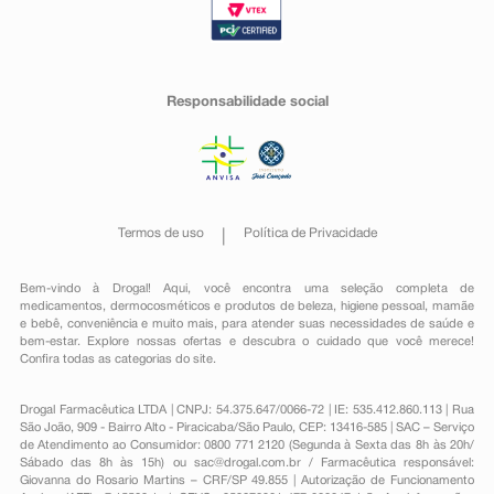
Responsabilidade social
Termos de uso
Política de Privacidade
Bem-vindo à Drogal! Aqui, você encontra uma seleção completa de
medicamentos
,
dermocosméticos e produtos de beleza
,
higiene pessoal
,
mamãe
e bebê
,
conveniência
e muito mais, para atender suas necessidades de saúde e
bem-estar. Explore nossas ofertas e descubra o cuidado que você merece!
Confira todas as categorias do site.
Drogal Farmacêutica LTDA | CNPJ: 54.375.647/0066-72 | IE: 535.412.860.113 | Rua
São João, 909 - Bairro Alto - Piracicaba/São Paulo, CEP: 13416-585 | SAC – Serviço
de Atendimento ao Consumidor: 0800 771 2120 (Segunda à Sexta das 8h às 20h/
Sábado das 8h às 15h) ou
sac@drogal.com.br
/ Farmacêutica responsável:
Giovanna do Rosario Martins – CRF/SP 49.855 | Autorização de Funcionamento