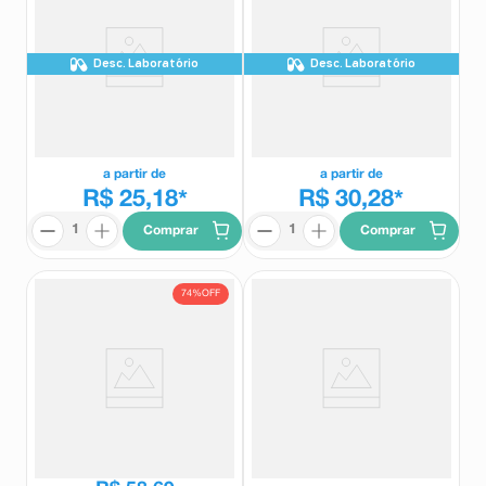
Desc. Laboratório
Desc. Laboratório
Alois Duo 10mg + 5mg 7
Alois Duo 10mg + 10mg 7
Comprimidos Revestidos
Comprimidos Revestidos
Alois
Alois
a partir de
a partir de
R$ 25,18
R$ 30,28
*
*
Comprar
Comprar
74%
OFF
Alois 10mg/ml Solução Oral
Alois Duo Pack 10mg + 10mg 28
Gotas 50ml
Comprimidos Revestidos
Alois
Alois
R$
222
,
60