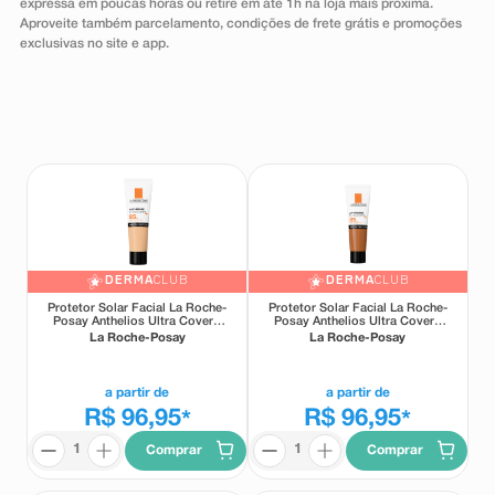
expressa em poucas horas ou retire em até 1h na loja mais próxima.
8
º
absorvente
Aproveite também parcelamento, condições de frete grátis e promoções
exclusivas no site e app.
9
º
teste gravidez
10
º
esmalte
DERMA
CLUB
DERMA
CLUB
Protetor Solar Facial La Roche-
Protetor Solar Facial La Roche-
Posay Anthelios Ultra Cover+
Posay Anthelios Ultra Cover+
FPS85 Cor 1.0 30g
FPS85 Cor 5.0 30g
La Roche-Posay
La Roche-Posay
a partir de
a partir de
R$ 96,95
R$ 96,95
*
*
Comprar
Comprar