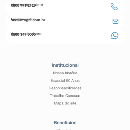
Atendimento ao cliente
0800 771 2120
Entre em contato
sac@drogal.com.br
Compre pelo telefone
0800 347 0000
Institucional
Nossa história
Especial 90 Anos
Responsabilidades
Trabalhe Conosco
Mapa do site
Benefícios