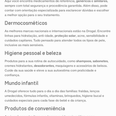
Aqui você encontra medicamentos de referência,
genéricos
e
similares
,
sempre com total segurança e procedência garantida. Além disso, pode
contar com orientação especializada para esclarecer dúvidas e escolher
a melhor opção para o seu tratamento.
Dermocosméticos
As melhores marcas nacionais e internacionais estão na Drogal. Encontre
linhas para hidratação, anti-idade,
proteção solar
, acne, sensibilidade e
cuidados capilares. Tudo pensado para atender todos os tipos de pele,
inclusive as mais sensíveis.
Higiene pessoal e beleza
Produtos para a sua rotina de autocuidado, como
shampoos
,
sabonetes
,
cremes hidratantes,
desodorantes
, maquiagens e acessórios de beleza.
Cuide da sua saúde e eleve a sua autoestima com praticidade e
confiança.
Mundo infantil
A Drogal oferece tudo para o dia a dia das famílias: fraldas, lenços
umedecidos, fórmulas infantis, vitaminas, brinquedos, higiene bucal e
cuidados especiais para cada fase do bebê e da criança.
Produtos de conveniência