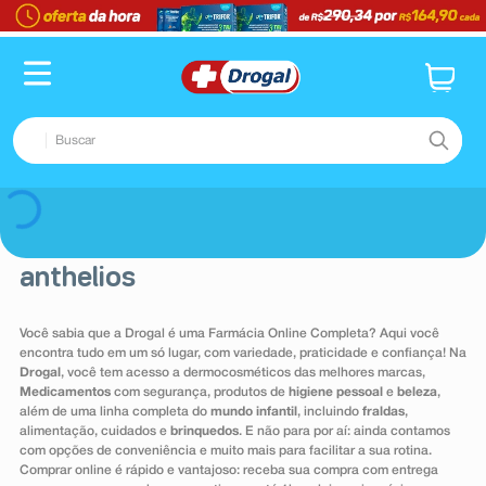
Buscar
TERMOS MAIS BUSCADOS
Voltar
1
º
fralda
anthelios
2
º
pampers confort sec max
3
º
dipirona
Você sabia que a Drogal é uma Farmácia Online Completa? Aqui você
encontra tudo em um só lugar, com variedade, praticidade e confiança! Na
4
º
lenço umedecido
Drogal
, você tem acesso a dermocosméticos das melhores marcas,
5
º
tadalafila
Medicamentos
com segurança, produtos de
higiene pessoal
e
beleza
,
além de uma linha completa do
mundo infantil
, incluindo
fraldas
,
6
º
minoxidil
alimentação, cuidados e
brinquedos
. E não para por aí: ainda contamos
com opções de conveniência e muito mais para facilitar a sua rotina.
7
º
desodorante
Comprar online é rápido e vantajoso: receba sua compra com entrega