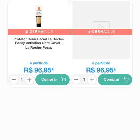
DERMA
CLUB
DERMA
CLUB
Protetor Solar Facial La Roche-
Protetor Solar Facial La Roche-
Posay Anthelios Ultra Cover+
Posay Anthelios Ultra Cover+
FPS85 Cor 3.5 30g
FPS85 Cor 4.0 30g
La Roche-Posay
La Roche-Posay
a partir de
a partir de
R$ 96,95
R$ 96,95
*
*
Comprar
Comprar