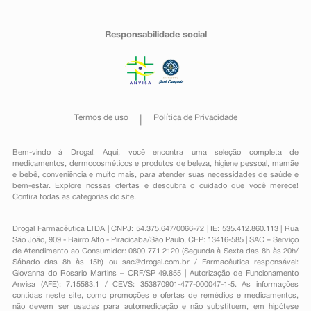
Responsabilidade social
Termos de uso
Política de Privacidade
Bem-vindo à Drogal! Aqui, você encontra uma seleção completa de
medicamentos
,
dermocosméticos e produtos de beleza
,
higiene pessoal
,
mamãe
e bebê
,
conveniência
e muito mais, para atender suas necessidades de saúde e
bem-estar. Explore nossas ofertas e descubra o cuidado que você merece!
Confira todas as categorias do site.
Drogal Farmacêutica LTDA | CNPJ: 54.375.647/0066-72 | IE: 535.412.860.113 | Rua
São João, 909 - Bairro Alto - Piracicaba/São Paulo, CEP: 13416-585 | SAC – Serviço
de Atendimento ao Consumidor: 0800 771 2120 (Segunda à Sexta das 8h às 20h/
Sábado das 8h às 15h) ou
sac@drogal.com.br
/ Farmacêutica responsável:
Giovanna do Rosario Martins – CRF/SP 49.855 | Autorização de Funcionamento
Anvisa (AFE): 7.15583.1 / CEVS: 353870901-477-000047-1-5. As informações
contidas neste site, como promoções e ofertas de remédios e medicamentos,
não devem ser usadas para automedicação e não substituem, em hipótese