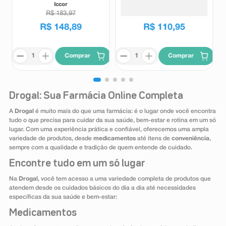
FPS75 Sem Cor 30ml
Iccor
Eucerin
R$
183
,
97
R$
148
,
89
R$
110
,
95
Comprar
Comprar
Drogal: Sua Farmácia Online Completa
A
Drogal
é muito mais do que uma farmácia: é o lugar onde você encontra
tudo o que precisa para cuidar da sua saúde, bem-estar e rotina em um só
lugar. Com uma experiência prática e confiável, oferecemos uma ampla
variedade de produtos, desde
medicamentos
até itens de
conveniência
,
sempre com a qualidade e tradição de quem entende de cuidado.
Encontre tudo em um só lugar
Na
Drogal
, você tem acesso a uma variedade completa de produtos que
atendem desde os cuidados básicos do dia a dia até necessidades
específicas da sua saúde e bem-estar:
Medicamentos