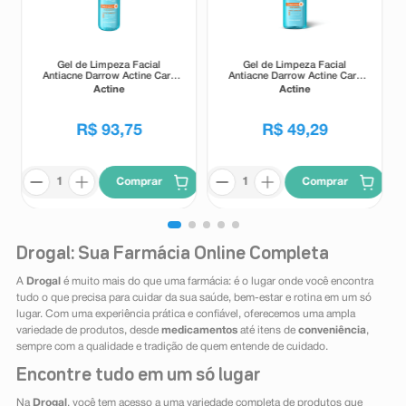
Gel de Limpeza Facial
Gel de Limpeza Facial
Antiacne Darrow Actine Care
Antiacne Darrow Actine Care
Alta Tolerância 400g
Alta Tolerância 140g
Actine
Actine
R$
93
,
75
R$
49
,
29
Comprar
Comprar
Drogal: Sua Farmácia Online Completa
A
Drogal
é muito mais do que uma farmácia: é o lugar onde você encontra
tudo o que precisa para cuidar da sua saúde, bem-estar e rotina em um só
lugar. Com uma experiência prática e confiável, oferecemos uma ampla
variedade de produtos, desde
medicamentos
até itens de
conveniência
,
sempre com a qualidade e tradição de quem entende de cuidado.
Encontre tudo em um só lugar
Na
Drogal
, você tem acesso a uma variedade completa de produtos que