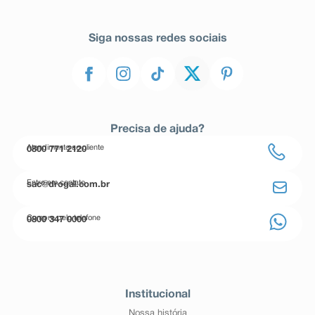
Siga nossas redes sociais
Precisa de ajuda?
Atendimento ao cliente
0800 771 2120
Entre em contato
sac@drogal.com.br
Compre pelo telefone
0800 347 0000
Institucional
Nossa história