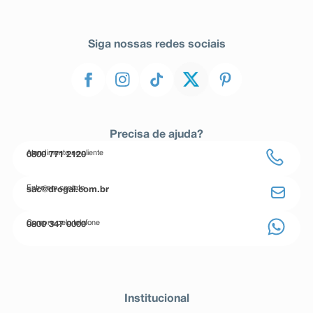
Siga nossas redes sociais
Precisa de ajuda?
Atendimento ao cliente
0800 771 2120
Entre em contato
sac@drogal.com.br
Compre pelo telefone
0800 347 0000
Institucional