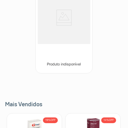
Suplemento Alimentar Attivs MSM
900mg 30 Comprimidos
Attivs
Produto indisponível
Mais Vendidos
19%
OFF
14%
OFF