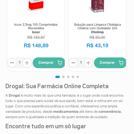
Iccor 2,5mg 100 Comprimidos
Solução para Limpeza Otológica
Revestidos
Otolimp com Gotejador 2ml
Iccor
Otolimp
R$
183
,
97
R$
50
,
00
R$
148
,
89
R$
43
,
19
Comprar
Comprar
Drogal: Sua Farmácia Online Completa
A
Drogal
é muito mais do que uma farmácia: é o lugar onde você encontra
tudo o que precisa para cuidar da sua saúde, bem-estar e rotina em um só
lugar. Com uma experiência prática e confiável, oferecemos uma ampla
variedade de produtos, desde
medicamentos
até itens de
conveniência
,
sempre com a qualidade e tradição de quem entende de cuidado.
Encontre tudo em um só lugar