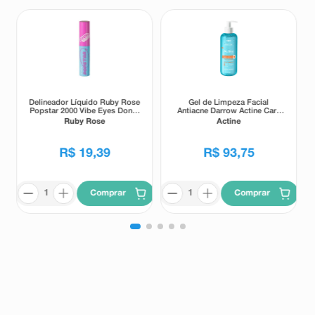
Delineador Líquido Ruby Rose
Gel de Limpeza Facial
Popstar 2000 Vibe Eyes Don' t
Antiacne Darrow Actine Care
Lie Preto 5,5g
Alta Tolerância 400g
Ruby Rose
Actine
R$
19
,
39
R$
93
,
75
Comprar
Comprar