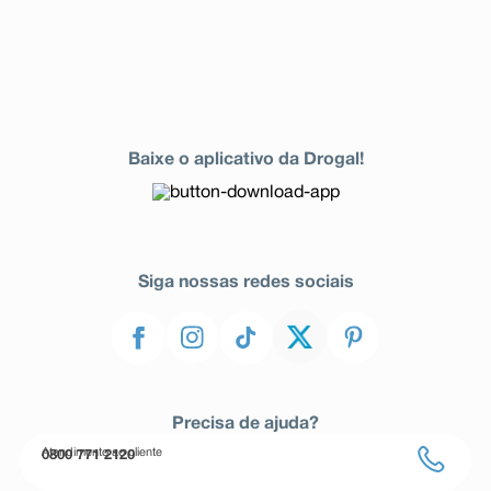
Baixe o aplicativo da Drogal!
Siga nossas redes sociais
Precisa de ajuda?
Atendimento ao cliente
0800 771 2120