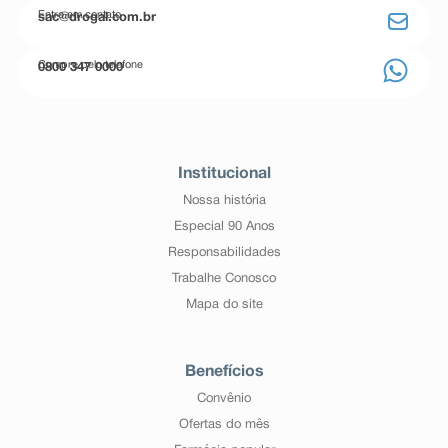
Entre em contato
sac@drogal.com.br
Compre pelo telefone
0800 347 0000
Institucional
Nossa história
Especial 90 Anos
Responsabilidades
Trabalhe Conosco
Mapa do site
Benefícios
Convênio
Ofertas do mês