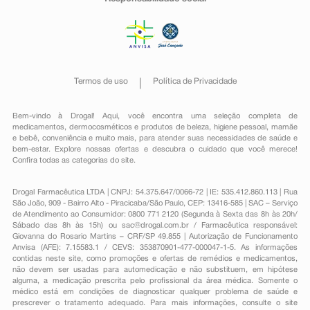
Termos de uso
Política de Privacidade
Bem-vindo à Drogal! Aqui, você encontra uma seleção completa de
medicamentos
,
dermocosméticos e produtos de beleza
,
higiene pessoal
,
mamãe
e bebê
,
conveniência
e muito mais, para atender suas necessidades de saúde e
bem-estar. Explore nossas ofertas e descubra o cuidado que você merece!
Confira todas as categorias do site.
Drogal Farmacêutica LTDA | CNPJ: 54.375.647/0066-72 | IE: 535.412.860.113 | Rua
São João, 909 - Bairro Alto - Piracicaba/São Paulo, CEP: 13416-585 | SAC – Serviço
de Atendimento ao Consumidor: 0800 771 2120 (Segunda à Sexta das 8h às 20h/
Sábado das 8h às 15h) ou
sac@drogal.com.br
/ Farmacêutica responsável:
Giovanna do Rosario Martins – CRF/SP 49.855 | Autorização de Funcionamento
Anvisa (AFE): 7.15583.1 / CEVS: 353870901-477-000047-1-5. As informações
contidas neste site, como promoções e ofertas de remédios e medicamentos,
não devem ser usadas para automedicação e não substituem, em hipótese
alguma, a medicação prescrita pelo profissional da área médica. Somente o
médico está em condições de diagnosticar qualquer problema de saúde e
prescrever o tratamento adequado. Para mais informações, consulte o site