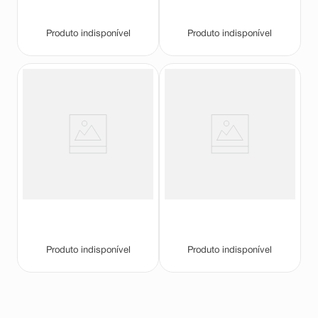
Produto indisponível
Produto indisponível
Primer Facial Ruby Rose Feels
Base Sérum Facial Ruby Rose
Mood 30ml
Feels Mood FPS20 Cor E153
Ruby Rose
Ruby Rose
Produto indisponível
Produto indisponível