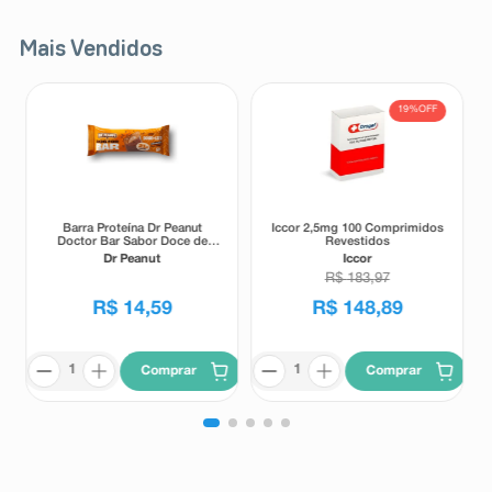
Mais Vendidos
19%
OFF
Barra Proteína Dr Peanut
Iccor 2,5mg 100 Comprimidos
Doctor Bar Sabor Doce de
Revestidos
Leite 62g
Dr Peanut
Iccor
R$
183
,
97
R$
14
,
59
R$
148
,
89
Comprar
Comprar