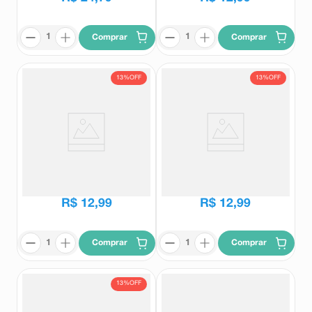
Comprar
Comprar
13%
OFF
13%
OFF
Base Líquida Vult Matte
Base Líquida Vult Matte
Hidraluronic V170 26ml
Hidraluronic V150 26ml
Vult
Vult
R$
14
,
99
R$
14
,
99
R$
12
,
99
R$
12
,
99
Comprar
Comprar
13%
OFF