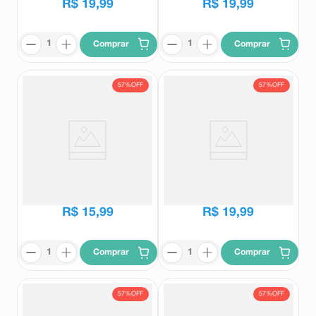
R$
19
,
99
R$
19
,
99
Comprar
Comprar
57%
OFF
57%
OFF
Base Líquida Vult Mega Matte
BB Sérum Vult FPS60 Cor V100
Cor V270 Efeito Blur 26ml
30ml
Vult
Vult
R$
36
,
99
R$
45
,
99
R$
15
,
99
R$
19
,
99
Comprar
Comprar
57%
OFF
57%
OFF