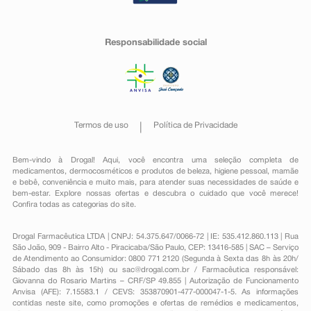
Responsabilidade social
Termos de uso
Política de Privacidade
Bem-vindo à Drogal! Aqui, você encontra uma seleção completa de
medicamentos
,
dermocosméticos e produtos de beleza
,
higiene pessoal
,
mamãe
e bebê
,
conveniência
e muito mais, para atender suas necessidades de saúde e
bem-estar. Explore nossas ofertas e descubra o cuidado que você merece!
Confira todas as categorias do site.
Drogal Farmacêutica LTDA | CNPJ: 54.375.647/0066-72 | IE: 535.412.860.113 | Rua
São João, 909 - Bairro Alto - Piracicaba/São Paulo, CEP: 13416-585 | SAC – Serviço
de Atendimento ao Consumidor: 0800 771 2120 (Segunda à Sexta das 8h às 20h/
Sábado das 8h às 15h) ou
sac@drogal.com.br
/ Farmacêutica responsável:
Giovanna do Rosario Martins – CRF/SP 49.855 | Autorização de Funcionamento
Anvisa (AFE): 7.15583.1 / CEVS: 353870901-477-000047-1-5. As informações
contidas neste site, como promoções e ofertas de remédios e medicamentos,