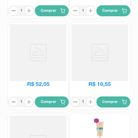
Comprar
Comprar
BB Cream L'Oréal 5 em 1 Oil
Base Líquida Ruby Rose Soft
Free FPS20 Cor Morena 30ml
Blend Cor F60 30g
L'Oréal
Ruby Rose
R$
52
,
05
R$
19
,
55
Comprar
Comprar