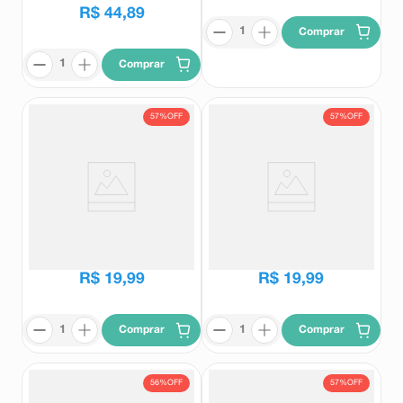
R$
44
,
89
Comprar
Comprar
57%
OFF
57%
OFF
BB Sérum Vult FPS60 Cor V160
BB Sérum Vult FPS60 Cor V230
30ml
30ml
Vult
Vult
R$
45
,
99
R$
45
,
99
R$
19
,
99
R$
19
,
99
Comprar
Comprar
56%
OFF
57%
OFF