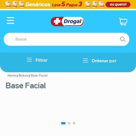
Buscar
TERMOS MAIS BUSCADOS
Filtrar
Ordenar por
Voltar
1
º
fralda
Beleza
Base Facial
2
º
pampers confort sec max
Base Facial
3
º
dipirona
4
º
lenço umedecido
5
º
tadalafila
6
º
minoxidil
7
º
desodorante