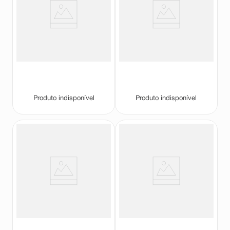
Corretivo Líquido Ruby Rose
Base Líquida Vult Basic 2 em 1
Feels Mood Cor MC50
Cor 21 30ml
Ruby Rose
Vult
Produto indisponível
Produto indisponível
Corretivo Líquido Ruby Rose
Corretivo Líquido Ruby Rose
Feels Mood Cor ME110
Feels Mood Cor MC54
Ruby Rose
Ruby Rose