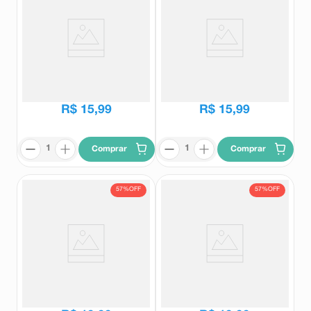
Primer Fluído Vult Glow 30ml
Base Líquida Vult Mega Matte
Cor V170 Efeito Blur 26ml
Vult
Vult
R$
35
,
99
R$
36
,
99
R$
15
,
99
R$
15
,
99
Comprar
Comprar
57%
OFF
57%
OFF
Corretivo Líquido Vult Nano HD
BB Sérum Vult FPS60 Cor V210
V190 6g
30ml
Vult
Vult
R$
45
,
99
R$
45
,
99