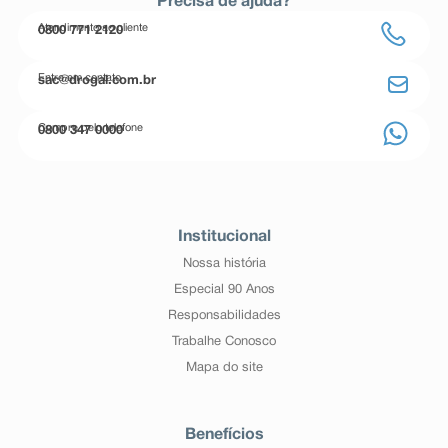
Precisa de ajuda?
Atendimento ao cliente
0800 771 2120
Entre em contato
sac@drogal.com.br
Compre pelo telefone
0800 347 0000
Institucional
Nossa história
Especial 90 Anos
Responsabilidades
Trabalhe Conosco
Mapa do site
Benefícios