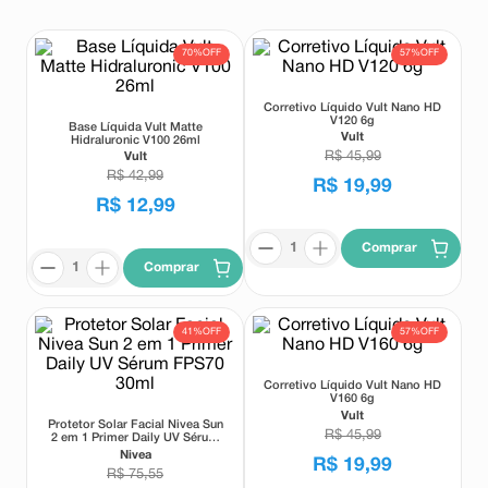
8
º
teste gravidez
70%
OFF
57%
OFF
9
º
esmalte
10
º
absorvente
Corretivo Líquido Vult Nano HD
V120 6g
Base Líquida Vult Matte
Vult
Hidraluronic V100 26ml
R$
45
,
99
Vult
R$
42
,
99
R$
19
,
99
R$
12
,
99
Comprar
Comprar
41%
OFF
57%
OFF
Corretivo Líquido Vult Nano HD
V160 6g
Vult
Protetor Solar Facial Nivea Sun
R$
45
,
99
2 em 1 Primer Daily UV Sérum
FPS70 30ml
Nivea
R$
19
,
99
R$
75
,
55