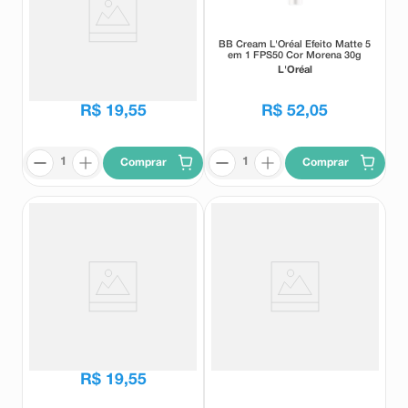
Base Líquida Ruby Rose Soft
BB Cream L'Oréal Efeito Matte 5
Blend Cor F80 30g
em 1 FPS50 Cor Morena 30g
Ruby Rose
L'Oréal
R$
19
,
55
R$
52
,
05
Comprar
Comprar
Base Líquida Ruby Rose Soft
Base Sérum Facial Ruby Rose
Blend Cor F70 30g
Feels Mood FPS20 Cor MC51
Ruby Rose
Ruby Rose
R$
19
,
55