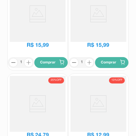
Base Líquida Vult Mega Matte
Base Líquida Vult Mega Matte
Cor V320 Efeito Blur 26ml
Cor V250 Efeito Blur 26ml
Vult
Vult
R$
36
,
99
R$
36
,
99
R$
15
,
99
R$
15
,
99
Comprar
Comprar
25%
OFF
13%
OFF
Fixador de Maquiagem Eu Amo
Base Líquida Vult Matte
Charming Efeito Prime 150ml
Hidraluronic V270 26ml
Charming
Vult
R$
33
,
05
R$
14
,
99
R$
24
,
79
R$
12
,
99