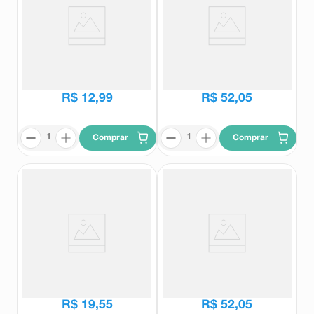
Base Líquida Vult Mega Matte
Base BB Cream L'Oréal Oil Free
Cor V120 Efeito Blur 26ml
5 em 1 FPS20 Média 30ml
Vult
L'Oréal
R$
14
,
99
R$
12
,
99
R$
52
,
05
Comprar
Comprar
Base Líquida Ruby Rose Soft
Base BB Cream L'Oréal Oil Free
Blend Cor F20 30g
5 em 1 FPS20 Clara 30ml
Ruby Rose
L'Oréal
R$
19
,
55
R$
52
,
05