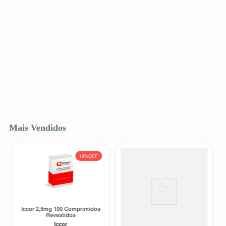
Mais Vendidos
19%
OFF
Iccor 2,5mg 100 Comprimidos
Protetor Solar Facial Sérum
Revestidos
Ultraleve Eucerin Oil Control
FPS75 Sem Cor 30ml
Iccor
Eucerin