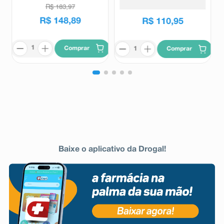
R$
183
,
97
R$
148
,
89
R$
110
,
95
Comprar
Comprar
Baixe o aplicativo da Drogal!