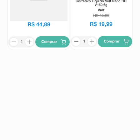
Corretivo Líquido Vult Nano HD
Protetor Solar Facial Nivea Sun
V160 6g
2 em 1 Primer Daily UV Sérum
FPS70 30ml
Vult
Nivea
R$
45
,
99
R$
75
,
55
R$
19
,
99
R$
44
,
89
Comprar
Comprar