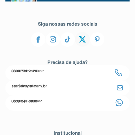
Siga nossas redes sociais
Precisa de ajuda?
Atendimento ao cliente
0800 771 2120
Entre em contato
sac@drogal.com.br
Compre pelo telefone
0800 347 0000
Institucional