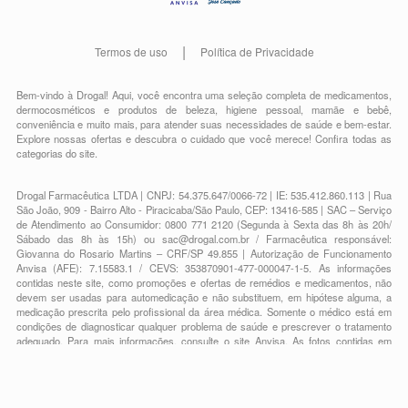
Termos de uso
Política de Privacidade
Bem-vindo à Drogal! Aqui, você encontra uma seleção completa de
medicamentos
,
dermocosméticos e produtos de beleza
,
higiene pessoal
,
mamãe e bebê
,
conveniência
e muito mais, para atender suas necessidades de saúde e bem-estar.
Explore nossas ofertas e descubra o cuidado que você merece!
Confira todas as
categorias do site.
Drogal Farmacêutica LTDA | CNPJ: 54.375.647/0066-72 | IE: 535.412.860.113 | Rua
São João, 909 - Bairro Alto - Piracicaba/São Paulo, CEP: 13416-585 | SAC – Serviço
de Atendimento ao Consumidor: 0800 771 2120 (Segunda à Sexta das 8h às 20h/
Sábado das 8h às 15h) ou
sac@drogal.com.br
/ Farmacêutica responsável:
Giovanna do Rosario Martins – CRF/SP 49.855 | Autorização de Funcionamento
Anvisa (AFE): 7.15583.1 / CEVS: 353870901-477-000047-1-5. As informações
contidas neste site, como promoções e ofertas de remédios e medicamentos, não
devem ser usadas para automedicação e não substituem, em hipótese alguma, a
medicação prescrita pelo profissional da área médica. Somente o médico está em
condições de diagnosticar qualquer problema de saúde e prescrever o tratamento
adequado. Para mais informações, consulte o site Anvisa. As fotos contidas em
nosso site são meramente ilustrativas. Promoções e preços são válidos apenas
para compras on-line, caso haja disponibilidade e estão sujeitos a alterações no
decorrer do dia. Todos os direitos reservados.