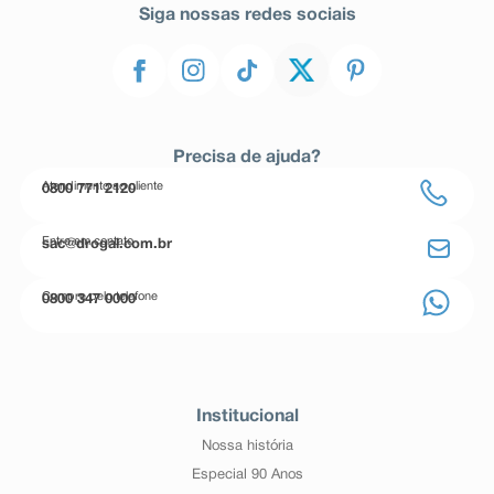
Siga nossas redes sociais
Precisa de ajuda?
Atendimento ao cliente
0800 771 2120
Entre em contato
sac@drogal.com.br
Compre pelo telefone
0800 347 0000
Institucional
Nossa história
Especial 90 Anos