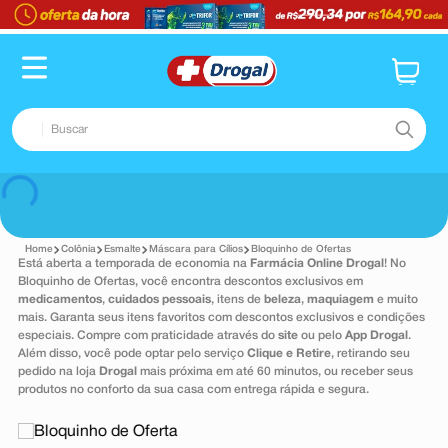
TERMOS MAIS BUSCADOS
1
º
fralda
2
º
pampers confort sec max
Buscar
3
º
dipirona
4
º
lenço umedecido
TERMOS MAIS BUSCADOS
Voltar
5
º
tadalafila
1
º
fralda
6
º
minoxidil
Colônia
Esmalte
Máscara para Cílios
Bloquinho de Ofertas
2
º
pampers confort sec max
Está aberta a temporada de economia na
Farmácia Online Drogal
! No
7
º
desodorante
Bloquinho de Ofertas, você encontra descontos exclusivos em
3
º
dipirona
medicamentos
,
cuidados pessoais
, itens de
beleza
,
maquiagem
e muito
8
º
absorvente
mais. Garanta seus itens favoritos com descontos exclusivos e condições
4
º
lenço umedecido
especiais. Compre com praticidade através do
site
ou pelo
App Drogal
.
9
º
teste gravidez
Além disso, você pode optar pelo serviço
Clique e Retire
, retirando seu
5
º
tadalafila
pedido na loja
Drogal
mais próxima em até 60 minutos, ou receber seus
10
º
esmalte
produtos no conforto da sua casa com entrega rápida e segura.
6
º
minoxidil
7
º
desodorante