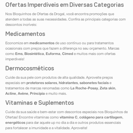
Ofertas Imperdíveis em Diversas Categorias
Nos Bloquinhos de Ofertas da Drogal, você encontra promoções que
atendem a todas as suas necessidades. Confira as principais categorias com
descontos incríveis:
Medicamentos
Economize em
medicamentos
de uso contínuo ou para tratamentos
ocasionais com preços que fazem a diferença no seu orçamento. Marcas
como
Ems
,
Biosintética
,
Euforma
,
Cimed
e muitos mais com ofertas
imperdiveis!
Dermocosméticos
Cuide da sua pele com produtos de alta qualidade. Aproveite preços
especiais em
protetores solares
,
hidratantes
,
sabonetes faciais
e
tratamentos de marcas renomadas como
La Roche-Posay
,
Zeta skin
,
Actine
,
Avène
,
Principia
e muito mais.
Vitaminas e Suplementos
Cuide da sua saúde e bem-estar com descontos especiais nos Bloquinhos de
Ofertas! Encontre vitaminas como
vitamina C
,
colágeno para cartilagem
,
energéticos
para dar aquele up no dia a dia e outros produtos essenciais
para fortalecer a imunidade e a vitalidade. Aproveite!