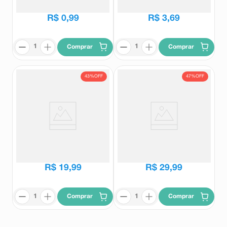
R$
3
,
99
R$
9
,
79
R$
0
,
99
R$
3
,
69
Comprar
Comprar
43%
OFF
47%
OFF
Body Splash Giovanna Baby
Máscara de Cílios Vult Extreme
Blue 260ml
Bombastic! Cor Preta 10g
Giovanna baby
Vult
R$
34
,
99
R$
56
,
99
R$
19
,
99
R$
29
,
99
Comprar
Comprar