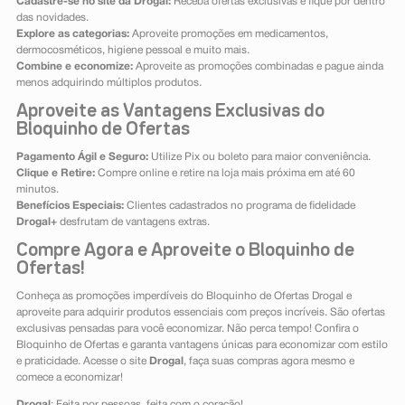
Cadastre-se no site da Drogal:
Receba ofertas exclusivas e fique por dentro
das novidades.
Explore as categorias:
Aproveite promoções em medicamentos,
dermocosméticos, higiene pessoal e muito mais.
Combine e economize:
Aproveite as promoções combinadas e pague ainda
menos adquirindo múltiplos produtos.
Aproveite as Vantagens Exclusivas do
Bloquinho de Ofertas
Pagamento Ágil e Seguro:
Utilize Pix ou boleto para maior conveniência.
Clique e Retire:
Compre online e retire na loja mais próxima em até 60
minutos.
Benefícios Especiais:
Clientes cadastrados no programa de fidelidade
Drogal+
desfrutam de vantagens extras.
Compre Agora e Aproveite o Bloquinho de
Ofertas!
Conheça as promoções imperdíveis do Bloquinho de Ofertas Drogal e
aproveite para adquirir produtos essenciais com preços incríveis. São ofertas
exclusivas pensadas para você economizar. Não perca tempo! Confira o
Bloquinho de Ofertas e garanta vantagens únicas para economizar com estilo
e praticidade. Acesse o site
Drogal
, faça suas compras agora mesmo e
comece a economizar!
Drogal
: Feita por pessoas, feita com o coração!