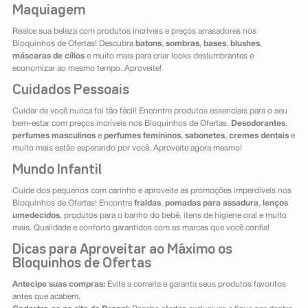
Maquiagem
Realce sua beleza com produtos incríveis e preços arrasadores nos
Bloquinhos de Ofertas! Descubra
batons
,
sombras
,
bases
,
blushes
,
máscaras de cílios
e muito mais para criar looks deslumbrantes e
economizar ao mesmo tempo. Aproveite!
Cuidados Pessoais
Cuidar de você nunca foi tão fácil! Encontre produtos essenciais para o seu
bem-estar com preços incríveis nos Bloquinhos de Ofertas.
Desodorantes
,
perfumes masculinos
e
perfumes femininos
,
sabonetes
,
cremes dentais
e
muito mais estão esperando por você. Aproveite agora mesmo!
Mundo Infantil
Cuide dos pequenos com carinho e aproveite as promoções imperdíveis nos
Bloquinhos de Ofertas! Encontre
fraldas
,
pomadas para assadura
,
lenços
umedecidos
, produtos para o banho do bebê, itens de higiene oral e muito
mais. Qualidade e conforto garantidos com as marcas que você confia!
Dicas para Aproveitar ao Máximo os
Bloquinhos de Ofertas
Antecipe suas compras:
Evite a correria e garanta seus produtos favoritos
antes que acabem.