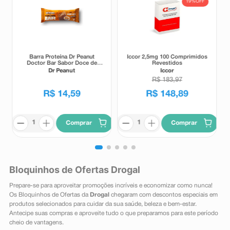
19%
OFF
Barra Proteína Dr Peanut
Iccor 2,5mg 100 Comprimidos
Doctor Bar Sabor Doce de
Revestidos
Leite 62g
Dr Peanut
Iccor
R$
183
,
97
R$
14
,
59
R$
148
,
89
Comprar
Comprar
Bloquinhos de Ofertas Drogal
Prepare-se para aproveitar promoções incríveis e economizar como nunca!
Os Bloquinhos de Ofertas da
Drogal
chegaram com descontos especiais em
produtos selecionados para cuidar da sua saúde, beleza e bem-estar.
Antecipe suas compras e aproveite tudo o que preparamos para este período
cheio de vantagens.