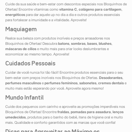
Cuide da sua saúde e bem-estar com descontos especiais nos Bloquinhos de
Ofertas! Encontre vitaminas como
vitamina C
,
colágeno para cartilagem
,
energéticos
para dar aquele up no dia a dia e outros produtos essenciais
para fortalecer a imunidade e a vitalidade. Aproveite!
Maquiagem
Realce sua beleza com produtos incríveis e preços arrasadores nos
Bloquinhos de Ofertas! Descubra
batons
,
sombras
,
bases
,
blushes
,
máscaras de cílios
e muito mais para criar looks deslumbrantes e
economizar ao mesmo tempo. Aproveite!
Cuidados Pessoais
Cuidar de você nunca foi tão fácil! Encontre produtos essenciais para o seu
bem-estar com preços incríveis nos Bloquinhos de Ofertas.
Desodorantes
,
perfumes masculinos
e
perfumes femininos
,
sabonetes
,
cremes dentais
e
muito mais estão esperando por você. Aproveite agora mesmo!
Mundo Infantil
Cuide dos pequenos com carinho e aproveite as promoções imperdíveis nos
Bloquinhos de Ofertas! Encontre
fraldas
,
pomadas para assadura
,
lenços
umedecidos
, produtos para o banho do bebê, itens de higiene oral e muito
mais. Qualidade e conforto garantidos com as marcas que você confia!