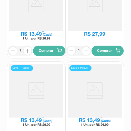
Hidratante Labial Nivea Original
Hidratante Corporal Neutrogena
Care 4,8g
Body Care Intensive Hidrata &
Repara 400ml
Nivea
Neutrogena
R$
48
,
99
Leve
2
e pague
R$
13
,
49
R$
27
,
99
(Cada)
1 Un. por R$
26.99
Comprar
Comprar
Leve + Pague -
Leve + Pague -
Hidratante Labial Nivea Amora
Hidratante Labial Nivea Cereja
Shine 4,8g
Shine 4,8g
Nivea
Nivea
Leve
2
e pague
Leve
2
e pague
R$
13
,
49
R$
13
,
49
(Cada)
(Cada)
1 Un. por R$
26.99
1 Un. por R$
26.99