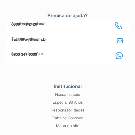
Precisa de ajuda?
Atendimento ao cliente
0800 771 2120
Entre em contato
sac@drogal.com.br
Compre pelo telefone
0800 347 0000
Institucional
Nossa história
Especial 90 Anos
Responsabilidades
Trabalhe Conosco
Mapa do site