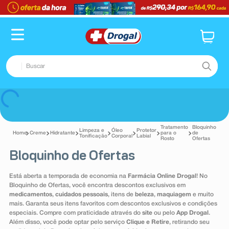
TERMOS MAIS BUSCADOS
1
º
fralda
2
º
pampers confort sec max
Buscar
3
º
dipirona
4
º
lenço umedecido
TERMOS MAIS BUSCADOS
Voltar
5
º
tadalafila
1
º
fralda
6
º
minoxidil
Tratamento
Bloquinho
Limpeza e
Óleo
Protetor
2
º
pampers confort sec max
Creme
Hidratante
para o
de
Tonificação
Corporal
Labial
Rosto
Ofertas
7
º
desodorante
3
º
dipirona
Bloquinho de Ofertas
8
º
absorvente
4
º
lenço umedecido
Está aberta a temporada de economia na
Farmácia Online Drogal
! No
9
º
teste gravidez
5
º
tadalafila
Bloquinho de Ofertas, você encontra descontos exclusivos em
medicamentos
,
cuidados pessoais
, itens de
beleza
,
maquiagem
e muito
10
º
esmalte
6
º
minoxidil
mais. Garanta seus itens favoritos com descontos exclusivos e condições
especiais. Compre com praticidade através do
site
ou pelo
App Drogal
.
7
º
desodorante
Além disso, você pode optar pelo serviço
Clique e Retire
, retirando seu