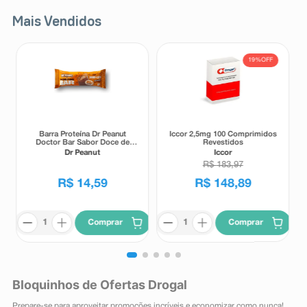
Mais Vendidos
19%
OFF
Barra Proteína Dr Peanut
Iccor 2,5mg 100 Comprimidos
Doctor Bar Sabor Doce de
Revestidos
Leite 62g
Dr Peanut
Iccor
R$
183
,
97
R$
14
,
59
R$
148
,
89
Comprar
Comprar
Bloquinhos de Ofertas Drogal
Prepare-se para aproveitar promoções incríveis e economizar como nunca!