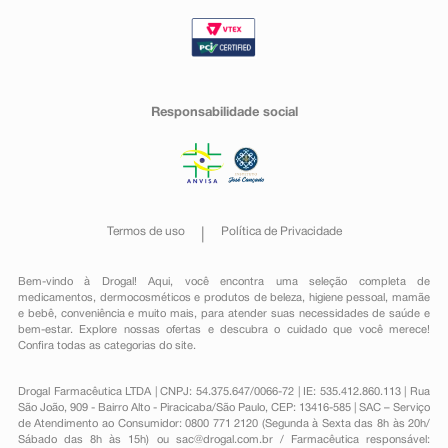
Responsabilidade social
Termos de uso
Política de Privacidade
Bem-vindo à Drogal! Aqui, você encontra uma seleção completa de
medicamentos
,
dermocosméticos e produtos de beleza
,
higiene pessoal
,
mamãe
e bebê
,
conveniência
e muito mais, para atender suas necessidades de saúde e
bem-estar. Explore nossas ofertas e descubra o cuidado que você merece!
Confira todas as categorias do site.
Drogal Farmacêutica LTDA | CNPJ: 54.375.647/0066-72 | IE: 535.412.860.113 | Rua
São João, 909 - Bairro Alto - Piracicaba/São Paulo, CEP: 13416-585 | SAC – Serviço
de Atendimento ao Consumidor: 0800 771 2120 (Segunda à Sexta das 8h às 20h/
Sábado das 8h às 15h) ou
sac@drogal.com.br
/ Farmacêutica responsável: