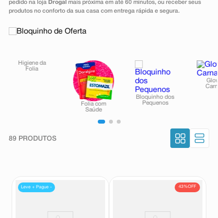
pedido na loja
Drogal
mais próxima em até 60 minutos, ou receber seus
8
º
absorvente
produtos no conforto da sua casa com entrega rápida e segura.
9
º
teste gravidez
10
º
esmalte
89
PRODUTOS
43%
OFF
Leve + Pague -