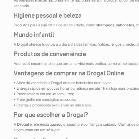
As melhores marcas nacionais e internacionais estão na Drogal. Encontre lin
sensíveis.
Higiene pessoal e beleza
Produtos para a sua rotina de autocuidado, como
shampoos
,
sabonetes
, 
Mundo infantil
A Drogal oferece tudo para o dia a dia das famílias: fraldas, lenços umedeci
Produtos de conveniência
Aqui você encontra itens que tornam a vida mais prática, como alimentação r
Vantagens de comprar na Drogal Online
• Além da variedade, a Drogal oferece benefícios exclusivos:
• Entrega rápida em poucas horas ou retirada em até 1h na loja mais próxim
• Parcelamento em até 3x sem juros;
• Frete grátis em condições especiais;
• Ofertas e promoções exclusivas no site e app.
Por que escolher a Drogal?
A
Drogal
é referência quando o assunto é confiança e cuidado. Com anos d
e bem-estar em um só lugar.