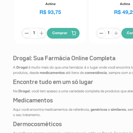
Tolerância 400g
Tolerância 1
Actine
Actine
R$
93
,
75
R$
49
,
2
Comprar
Co
Drogal: Sua Farmácia Online Completa
A
Drogal
é muito mais do que uma farmácia: é o lugar onde você encontra t
produtos, desde
medicamentos
até itens de
conveniência
, sempre com a 
Encontre tudo em um só lugar
Na
Drogal
, você tem acesso a uma variedade completa de produtos que aten
Medicamentos
Aqui você encontra medicamentos de referência,
genéricos
e
similares
, se
o seu tratamento.
Dermocosméticos