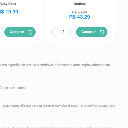
Preto 5,5g
Ruby Rose
Otolimp
R$
19
,
39
R$
50
,
00
R$
43
,
29
Comprar
Comprar
 uma experiência prática e confiável, oferecemos uma ampla variedade de
úde e bem-estar:
ntação especializada para esclarecer dúvidas e escolher a melhor opção para