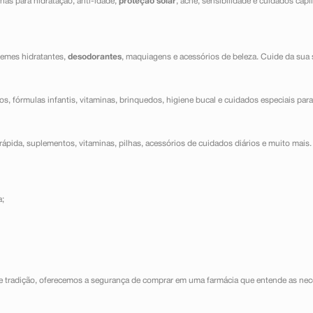
has para hidratação, anti-idade,
proteção solar
, acne, sensibilidade e cuidados capi
cremes hidratantes,
desodorantes
, maquiagens e acessórios de beleza. Cuide da sua 
dos, fórmulas infantis, vitaminas, brinquedos, higiene bucal e cuidados especiais para
ápida, suplementos, vitaminas, pilhas, acessórios de cuidados diários e muito mais. 
a;
e tradição, oferecemos a segurança de comprar em uma farmácia que entende as nece