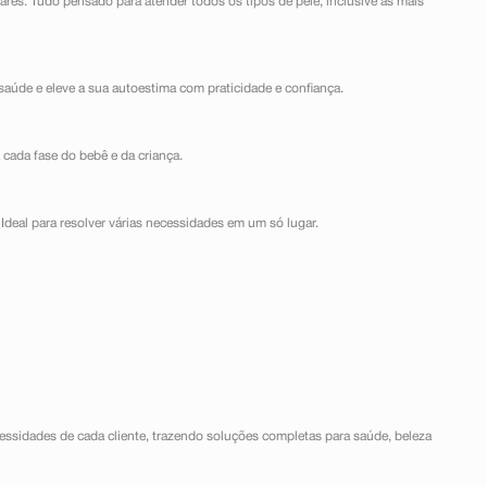
lares. Tudo pensado para atender todos os tipos de pele, inclusive as mais
saúde e eleve a sua autoestima com praticidade e confiança.
 cada fase do bebê e da criança.
Ideal para resolver várias necessidades em um só lugar.
ssidades de cada cliente, trazendo soluções completas para saúde, beleza