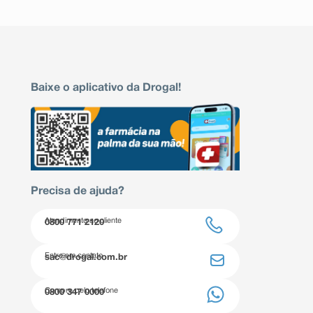
Baixe o aplicativo da Drogal!
Precisa de ajuda?
Atendimento ao cliente
0800 771 2120
Entre em contato
sac@drogal.com.br
Compre pelo telefone
0800 347 0000