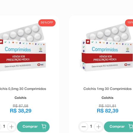
56%
OFF
19
lchis 0,5mg 30 Comprimidos
Colchis 1mg 30 Comprimidos
Colchis
Colchis
R$
87
,
58
R$
101
,
81
R$
38
,
29
R$
82
,
39
Comprar
Comprar