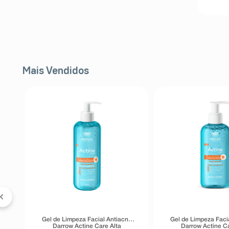
Mais Vendidos
FF
l
er
Gel de Limpeza Facial Antiacne
Gel de Limpeza Faci
Darrow Actine Care Alta
Darrow Actine Ca