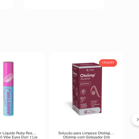
13%
OFF
r Líquido Ruby Rose
Solução para Limpeza Otológica
0 Vibe Eyes Don' t Lie
Otolimp com Gotejador 2ml