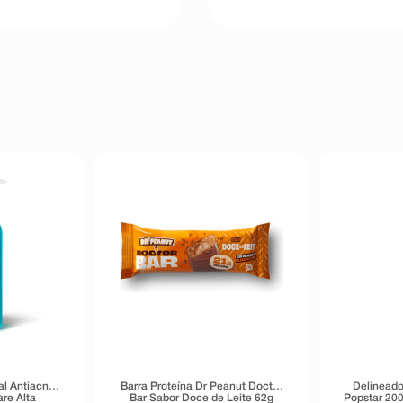
al Antiacne
Barra Proteína Dr Peanut Doctor
Delineado
re Alta
Bar Sabor Doce de Leite 62g
Popstar 200