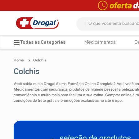
O que você está buscando? 
TERMOS MAIS BUSCADOS
Medicamentos
D
1
º
fralda
Colchis
2
º
dipirona
Colchis
3
º
lenço umedecido
Você sabia que a Drogal é uma Farmácia Online Completa? Aqui você enc
4
º
tadalafila
Medicamentos
com segurança, produtos de
higiene pessoal
e
beleza
, a
conveniência e muito mais para facilitar a sua rotina. Comprar online é
5
º
minoxidil
condições de frete grátis e promoções exclusivas no site e app.
6
º
desodorante
7
º
esmalte
8
º
teste gravidez