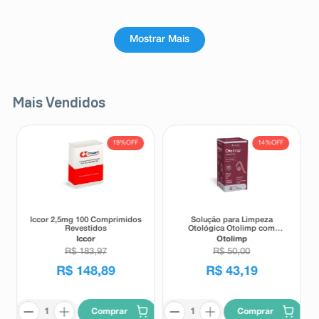
Mostrar Mais
Mais Vendidos
19%
OFF
14%
OFF
Iccor 2,5mg 100 Comprimidos
Solução para Limpeza
Revestidos
Otológica Otolimp com
Gotejador 2ml
Iccor
Otolimp
R$
183
,
97
R$
50
,
00
R$
148
,
89
R$
43
,
19
Comprar
Comprar