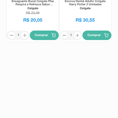
Enxaguante Bucal Colgate Plax
Escova Dental Adulto Colgate
Respira e Refresca Sabor
Harry Potter 2 Unidades
Melancia 750ml
Colgate
Colgate
R$
23
,
09
R$
20
,
05
R$
30
,
55
Comprar
Comprar