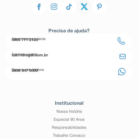
Precisa de ajuda?
Atendimento ao cliente
0800 771 2120
Entre em contato
sac@drogal.com.br
Compre pelo telefone
0800 347 0000
Institucional
Nossa história
Especial 90 Anos
Responsabilidades
Trabalhe Conosco