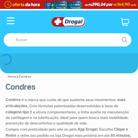
TERMOS MAIS BUSCADOS
1
º
fralda
2
º
dipirona
Buscar
3
º
lenço umedecido
4
º
tadalafila
TERMOS MAIS BUSCADOS
Voltar
5
º
minoxidil
1
º
fralda
6
º
desodorante
Condres
2
º
dipirona
Condres
7
º
esmalte
3
º
lenço umedecido
8
º
teste gravidez
Condres
suas
é a marca que cuida do que sustenta seus movimentos:
4
º
tadalafila
articulações
. Com fórmulas patenteadas desenvolvidas à base de
9
º
absorvente
colágeno tipo 2
5
º
minoxidil
e ativos complementares, a linha auxilia na manutenção
da cartilagem e na lubrificação. Ideal para quem busca mais mobilidade,
10
º
shampoo
6
º
desodorante
prevenção de desconfortos e qualidade de vida.
App Drogal
Clique e
Compre com praticidade pelo site ou pelo
. Escolha
7
º
esmalte
Retire
60 minutos
e retire seu pedido na loja Drogal mais próxima em até
,