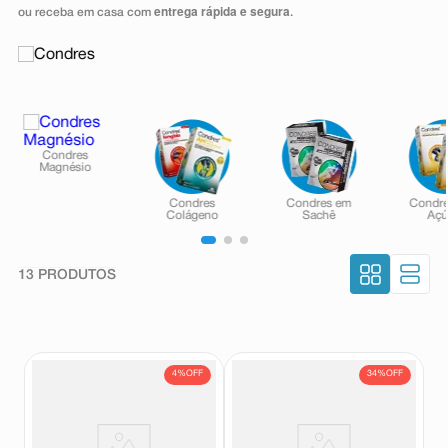
entrega rápida e segura
ou receba em casa com
.
8
º
teste gravidez
9
º
absorvente
10
º
shampoo
13
PRODUTOS
4%
OFF
34%
OFF