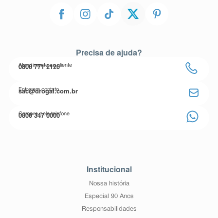
Precisa de ajuda?
0800 771 2120
Atendimento ao cliente
sac@drogal.com.br
Entre em contato
0800 347 0000
Compre pelo telefone
Institucional
Nossa história
Especial 90 Anos
Responsabilidades