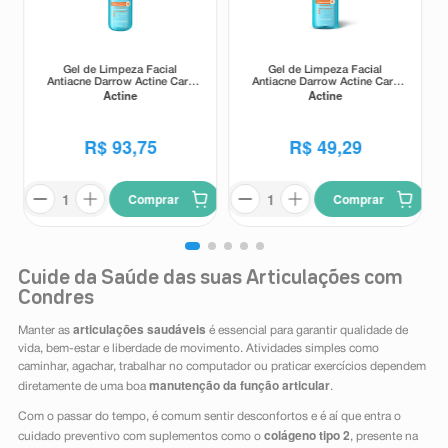
Gel de Limpeza Facial
Gel de Limpeza Facial
Antiacne Darrow Actine Care
Antiacne Darrow Actine Care
Actine
Actine
Alta Tolerância 400g
Alta Tolerância 140g
R$
93
,
75
R$
49
,
29
Comprar
Comprar
Cuide da Saúde das suas Articulações com
Condres
articulações saudáveis
Manter as
é essencial para garantir qualidade de
vida, bem-estar e liberdade de movimento. Atividades simples como
caminhar, agachar, trabalhar no computador ou praticar exercícios dependem
manutenção da função articular
diretamente de uma boa
.
Com o passar do tempo, é comum sentir desconfortos e é aí que entra o
colágeno tipo 2
cuidado preventivo com suplementos como o
, presente na