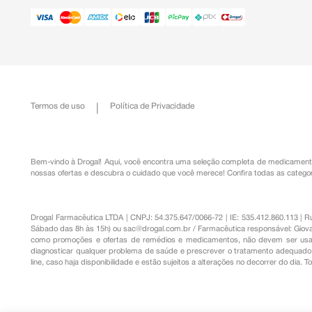
Termos de uso
Política de Privacidade
Bem-vindo à Drogal! Aqui, você encontra uma seleção completa de
medicament
nossas ofertas e descubra o cuidado que você merece!
Confira todas as categor
Drogal Farmacêutica LTDA | CNPJ: 54.375.647/0066-72 | IE: 535.412.860.113 | 
Sábado das 8h às 15h) ou
sac@drogal.com.br
/ Farmacêutica responsável: Giova
como promoções e ofertas de remédios e medicamentos, não devem ser usada
diagnosticar qualquer problema de saúde e prescrever o tratamento adequado. 
line, caso haja disponibilidade e estão sujeitos a alterações no decorrer do dia. 