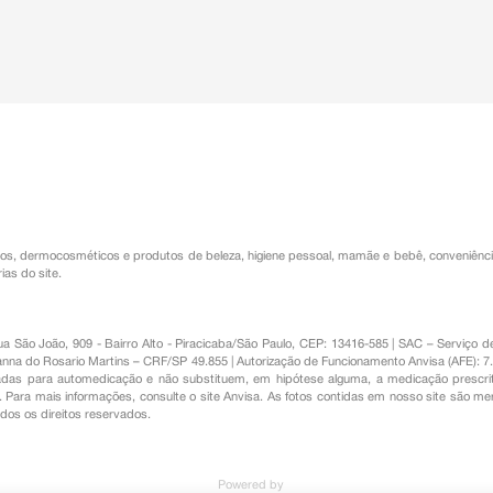
os
,
dermocosméticos e produtos de beleza
,
higiene pessoal
,
mamãe e bebê
,
conveniênc
ias do site.
Rua São João, 909 - Bairro Alto - Piracicaba/São Paulo, CEP: 13416-585 | SAC – Serviç
nna do Rosario Martins – CRF/SP 49.855 | Autorização de Funcionamento Anvisa (AFE): 7
s para automedicação e não substituem, em hipótese alguma, a medicação prescrit
Para mais informações, consulte o site Anvisa. As fotos contidas em nosso site são m
Todos os direitos reservados.
Powered by