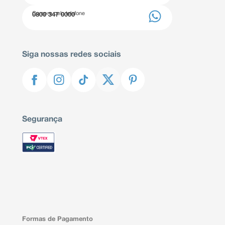
Compre pelo telefone
0800 347 0000
Siga nossas redes sociais
Segurança
Formas de Pagamento