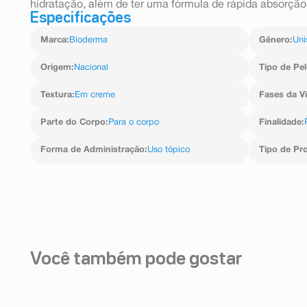
hidratação, além de ter uma fórmula de rápida absorção
Especificações
Marca
:
Bioderma
Gênero
:
Uni
Origem
:
Nacional
Tipo de Pel
Textura
:
Em creme
Fases da V
Parte do Corpo
:
Para o corpo
Finalidade
:
Forma de Administração
:
Uso tópico
Tipo de Pr
Você também pode gostar