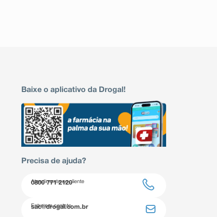
Baixe o aplicativo da Drogal!
Precisa de ajuda?
Atendimento ao cliente
0800 771 2120
Entre em contato
sac@drogal.com.br