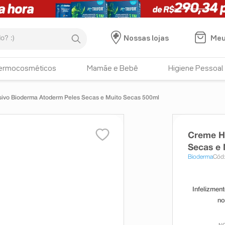
:)
Meu
Nossas lojas
ermocosméticos
Mamãe e Bebê
Higiene Pessoal
sivo Bioderma Atoderm Peles Secas e Muito Secas 500ml
Creme Hi
Secas e 
Bioderma
Cód