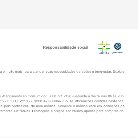
Responsabilidade social
ia
e muito mais, para atender suas necessidades de saúde e bem-estar. Explore
o de Atendimento ao Consumidor: 0800 771 2120 (Segunda à Sexta das 8h às 20h/
.15583.1 / CEVS: 353870901-477-000047-1-5. As informações contidas neste site,
a pelo profissional da área médica. Somente o médico está em condições de
eramente ilustrativas. Promoções e preços são válidos apenas para compras on-