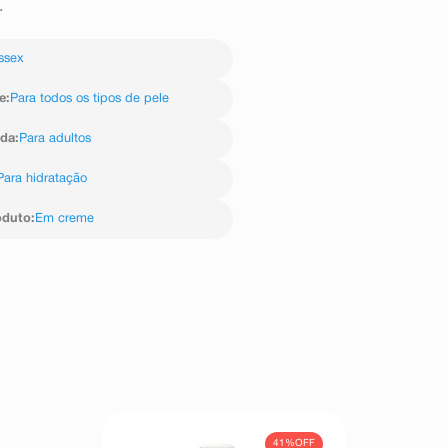
.
ssex
e
:
Para todos os tipos de pele
ida
:
Para adultos
Para hidratação
oduto
:
Em creme
41%
OFF