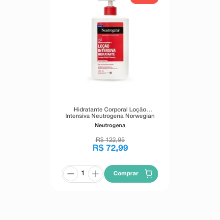
Hidratante Corporal Loção
Intensiva Neutrogena Norwegian
Sem Fragrância 400ml
Neutrogena
R$
122
,
95
R$
72
,
99
Comprar