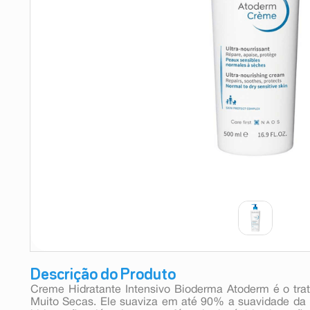
9
º
teste gravidez
10
º
esmalte
Descrição do Produto
Creme Hidratante Intensivo Bioderma Atoderm é o tra
Muito Secas. Ele suaviza em até 90% a suavidade da p