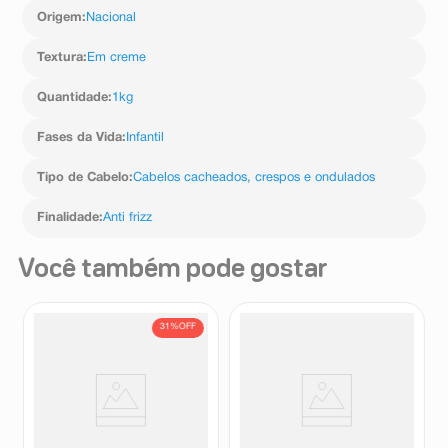
Origem
:
Nacional
Textura
:
Em creme
Quantidade
:
1kg
Fases da Vida
:
Infantil
Tipo de Cabelo
:
Cabelos cacheados, crespos e ondulados
Finalidade
:
Anti frizz
Você também pode gostar
31%
OFF
Refil Shampoo Johnson's
Shampoo Huggies Kids
Baby Glicerina 180ml
Encanto Cachinhos Poderosos