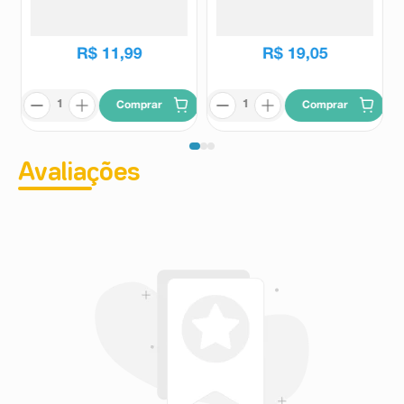
360ml
Johnson's Baby
Huggies
R$
17
,
49
R$
11
,
99
R$
19
,
05
Comprar
Comprar
Avaliações