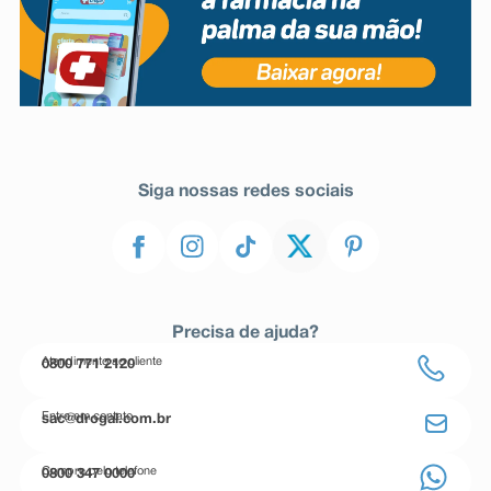
Siga nossas redes sociais
Precisa de ajuda?
Atendimento ao cliente
0800 771 2120
Entre em contato
sac@drogal.com.br
Compre pelo telefone
0800 347 0000