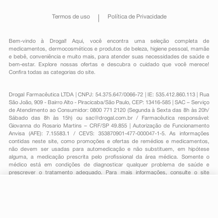
Termos de uso
Política de Privacidade
Bem-vindo à Drogal! Aqui, você encontra uma seleção completa de
medicamentos
,
dermocosméticos e produtos de beleza
,
higiene pessoal
,
mamãe
e bebê
,
conveniência
e muito mais, para atender suas necessidades de saúde e
bem-estar. Explore nossas ofertas e descubra o cuidado que você merece!
Confira todas as categorias do site.
Drogal Farmacêutica LTDA | CNPJ: 54.375.647/0066-72 | IE: 535.412.860.113 | Rua
São João, 909 - Bairro Alto - Piracicaba/São Paulo, CEP: 13416-585 | SAC – Serviço
de Atendimento ao Consumidor: 0800 771 2120 (Segunda à Sexta das 8h às 20h/
Sábado das 8h às 15h) ou
sac@drogal.com.br
/ Farmacêutica responsável:
Giovanna do Rosario Martins – CRF/SP 49.855 | Autorização de Funcionamento
Anvisa (AFE): 7.15583.1 / CEVS: 353870901-477-000047-1-5. As informações
contidas neste site, como promoções e ofertas de remédios e medicamentos,
não devem ser usadas para automedicação e não substituem, em hipótese
alguma, a medicação prescrita pelo profissional da área médica. Somente o
médico está em condições de diagnosticar qualquer problema de saúde e
prescrever o tratamento adequado. Para mais informações, consulte o site
Anvisa. As fotos contidas em nosso site são meramente ilustrativas. Promoções e
preços são válidos apenas para compras on-line, caso haja disponibilidade e
R$ 47,85
estão sujeitos a alterações no decorrer do dia. Todos os direitos reservados.
-
+
R$ 32,99
Comprar
Em
1
x
R$ 32,99