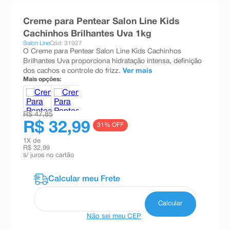
8
º
absorvente
Creme para Pentear Salon Line Kids
9
º
teste gravidez
Cachinhos Brilhantes Uva 1kg
Salon Line
Cód: 31927
10
º
esmalte
O Creme para Pentear Salon Line Kids Cachinhos
Brilhantes Uva proporciona hidratação intensa, definição
dos cachos e controle do frizz.
Ver mais
Mais opções:
R$ 47,85
R$ 32,99
31
% OFF
1
X de
R$ 32,99
s/ juros no cartão
Não sei meu CEP