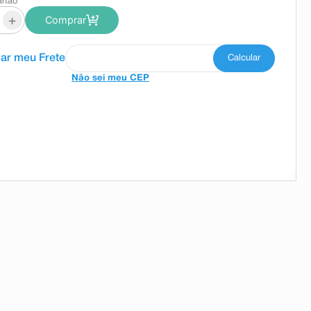
artão
+
Comprar
Não sei meu CEP