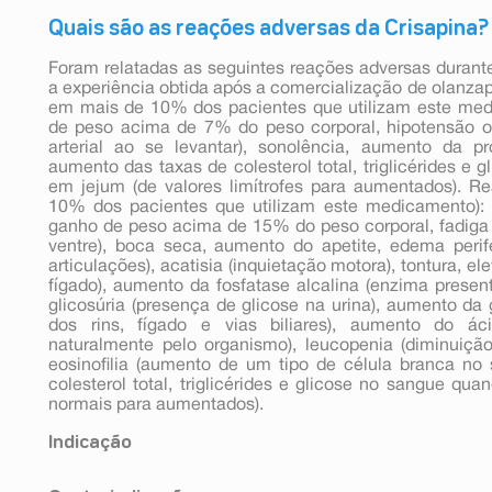
Quais são as reações adversas da Crisapina?
Foram relatadas as seguintes reações adversas durante
a experiência obtida após a comercialização de olanz
em mais de 10% dos pacientes que utilizam este med
de peso acima de 7% do peso corporal, hipotensão or
arterial ao se levantar), sonolência, aumento da pr
aumento das taxas de colesterol total, triglicérides e
em jejum (de valores limítrofes para aumentados). 
10% dos pacientes que utilizam este medicamento): ast
ganho de peso acima de 15% do peso corporal, fadiga 
ventre), boca seca, aumento do apetite, edema perifér
articulações), acatisia (inquietação motora), tontura,
fígado), aumento da fosfatase alcalina (enzima prese
glicosúria (presença de glicose na urina), aumento da
dos rins, fígado e vias biliares), aumento do áci
naturalmente pelo organismo), leucopenia (diminuiçã
eosinofilia (aumento de um tipo de célula branca n
colesterol total, triglicérides e glicose no sangue qu
normais para aumentados).
Indicação
Crisapina é indicada para o tratamento agudo e de man