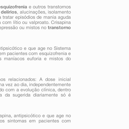
esquizofrenia
e outros transtornos
o
delírios
, alucinações, isolamento
a tratar episódios de mania aguda
com lítio ou valproato. Crisapina
epressão ou mistos no
transtorno
tipsicótico e que age no Sistema
em pacientes com esquizofrenia e
os maníacos euforia e mistos do
os relacionados: A dose inicial
ma vez ao dia, independentemente
do com a evolução clínica, dentro
 da sugerida diariamente só é
apina, antipsicótico e que age no
dos sintomas em pacientes com