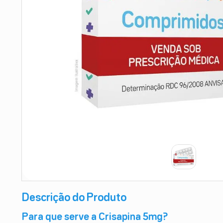
9
º
esmalte
10
º
absorvente
Descrição do Produto
Para que serve a Crisapina 5mg?