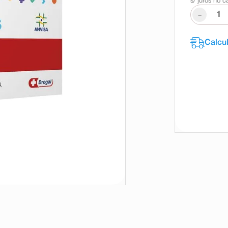
s/ juros no c
-