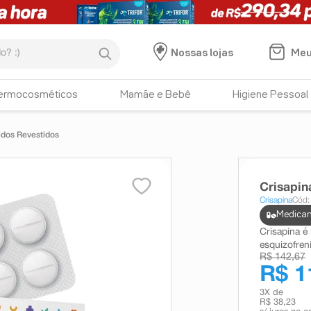
:)
Meu
Nossas lojas
ermocosméticos
Mamãe e Bebê
Higiene Pessoal
dos Revestidos
Crisapi
Crisapina
Cód:
Medicam
Crisapina é
esquizofren
R$ 142,67
R$ 1
3
X de
R$ 38,23