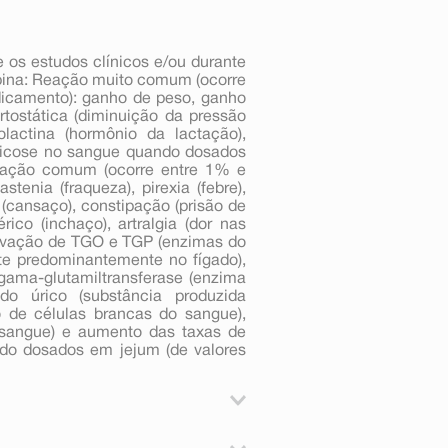
 os estudos clínicos e/ou durante
apina: Reação muito comum (ocorre
icamento): ganho de peso, ganho
tostática (diminuição da pressão
olactina (hormônio da lactação),
 glicose no sangue quando dosados
Reação comum (ocorre entre 1% e
enia (fraqueza), pirexia (febre),
(cansaço), constipação (prisão de
ico (inchaço), artralgia (dor nas
 elevação de TGO e TGP (enzimas do
nte predominantemente no fígado),
 gama-glutamiltransferase (enzima
do úrico (substância produzida
o de células brancas do sangue),
o sangue) e aumento das taxas de
ando dosados em jejum (de valores
utenção da esquizofrenia e outros