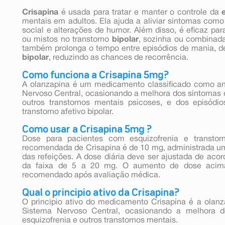
Crisapina
é usada para tratar e manter o controle da
mentais em adultos. Ela ajuda a aliviar sintomas com
social e alterações de humor. Além disso, é eficaz par
ou mistos no transtorno
bipolar
, sozinha ou combinada 
também prolonga o tempo entre episódios de mania, d
bipolar
, reduzindo as chances de recorrência.
Como funciona a Crisapina 5mg?
A olanzapina é um medicamento classificado como an
Nervoso Central, ocasionando a melhora dos sintomas 
outros transtornos mentais psicoses, e dos episódi
transtorno afetivo bipolar.
Como usar a Crisapina 5mg ?
Dose para pacientes com esquizofrenia e transtorn
recomendada de Crisapina é de 10 mg, administrada u
das refeições. A dose diária deve ser ajustada de acor
da faixa de 5 a 20 mg. O aumento de dose acima
recomendado após avaliação médica.
Qual o principio ativo da Crisapina?
O principio ativo do medicamento Crisapina é a olanz
Sistema Nervoso Central, ocasionando a melhora 
esquizofrenia e outros transtornos mentais.