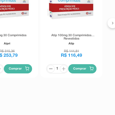
I
mg 30 Comprimidos
Atip 100mg 30 Comprimidos
Revestidos
Aipri
Atip
R$
315
,
36
R$
144
,
81
$
253
,
79
R$
116
,
49
Comprar
Comprar