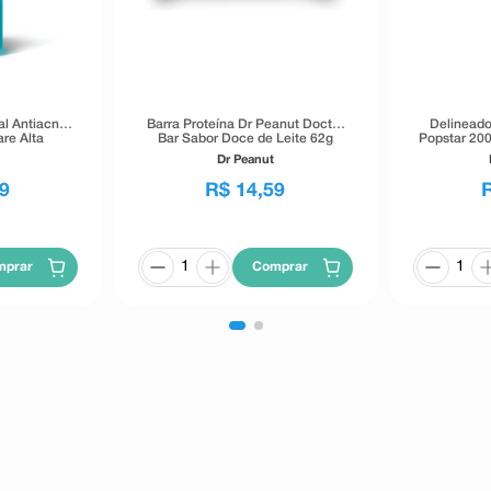
al Antiacne
Barra Proteína Dr Peanut Doctor
Delineado
re Alta
Bar Sabor Doce de Leite 62g
Popstar 200
40g
Dr Peanut
9
R$
14
,
59
mprar
Comprar