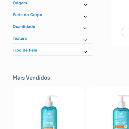
Feminino
Origem
Unissex
Nacional
Parte do Corpo
Para as mãos
Quantidade
Para o corpo
400ml
Textura
50g
Em creme
Tipo de Pele
Para todos os tipos de pele
Mais Vendidos