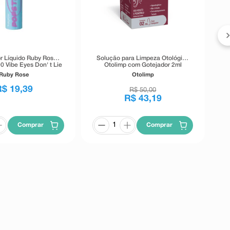
r Líquido Ruby Rose
Solução para Limpeza Otológica
0 Vibe Eyes Don' t Lie
Otolimp com Gotejador 2ml
Preto 5,5g
Ruby Rose
Otolimp
R$
19
,
39
R$
50
,
00
R$
43
,
19
Comprar
Comprar