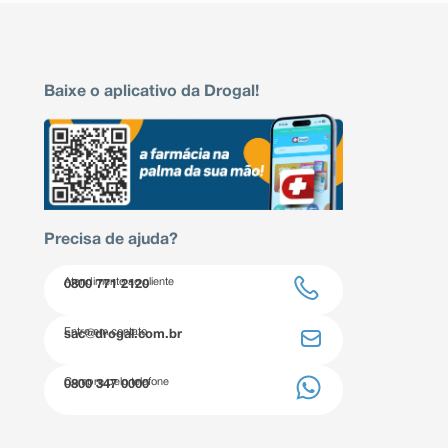
Baixe o aplicativo da Drogal!
Precisa de ajuda?
Atendimento ao cliente
0800 771 2120
Entre em contato
sac@drogal.com.br
Compre pelo telefone
0800 347 0000