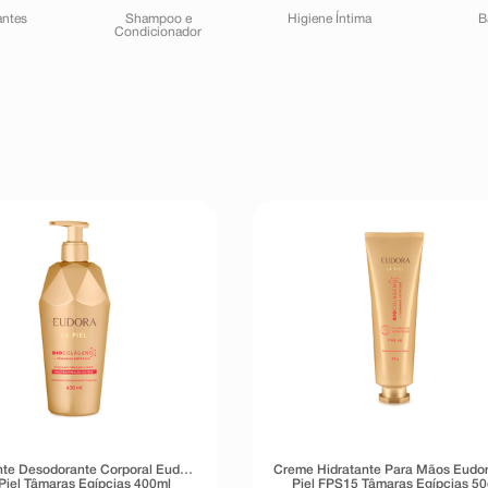
antes
Shampoo e
Higiene Íntima
B
Condicionador
nte Desodorante Corporal Eudora
Creme Hidratante Para Mãos Eudo
Piel Tâmaras Egípcias 400ml
Piel FPS15 Tâmaras Egípcias 50