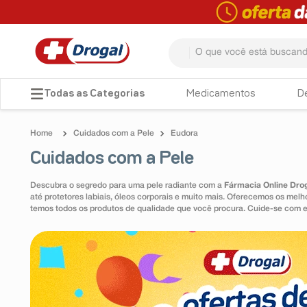
O que você está buscando? 
TERMOS MAIS BUSCADOS
Medicamentos
D
1
º
fralda
Cuidados com a Pele
Eudora
2
º
pampers confort sec max
Cuidados com a Pele
3
º
dipirona
Descubra o segredo para uma pele radiante com a
Fármacia Online Dro
4
º
lenço umedecido
até protetores labiais, óleos corporais e muito mais. Oferecemos os me
temos todos os produtos de qualidade que você procura. Cuide-se com e
5
º
tadalafila
6
º
minoxidil
7
º
desodorante
8
º
teste gravidez