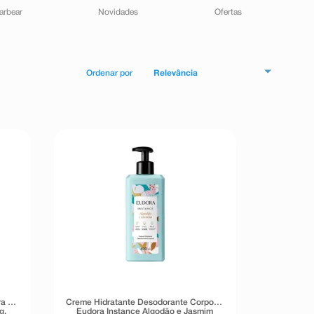
arbear
Novidades
Ofertas
Relevância
ra La
Creme Hidratante Desodorante Corporal
g.
Eudora Instance Algodão e Jasmim