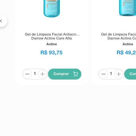
Gel de Limpeza Facial Antiacne
Gel de Limpeza Faci
Darrow Actine Care Alta
Darrow Actine Ca
Tolerância 400g
Tolerância 1
Actine
Actine
R$
93
,
75
R$
49
,
2
Comprar
Co