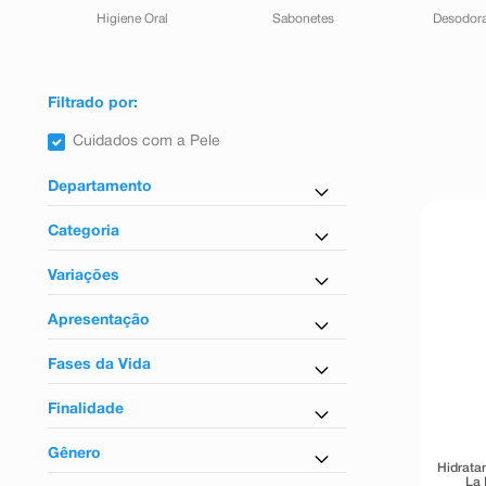
Higiene Oral
Sabonetes
Desodor
Filtrado por:
Cuidados com a Pele
Departamento
Cuidados com a Pele
Categoria
Cuidados com o Cabelo
Hidratante
Higiene Pessoal
Variações
Mundo Infantil
Com perfume
Apresentação
Em creme
Fases da Vida
Para adultos
Finalidade
Para hidratação
Gênero
Hidrata
Hidratante
La 