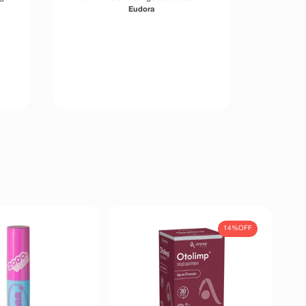
400ml
Eudora
14%
OFF