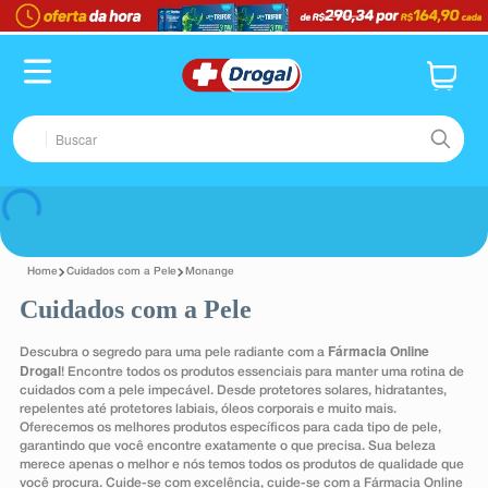
TERMOS MAIS BUSCADOS
1
º
fralda
2
º
pampers confort sec max
Buscar
3
º
dipirona
4
º
lenço umedecido
TERMOS MAIS BUSCADOS
Voltar
5
º
tadalafila
1
º
fralda
6
º
minoxidil
Cuidados com a Pele
Monange
2
º
pampers confort sec max
Cuidados com a Pele
7
º
desodorante
3
º
dipirona
8
º
absorvente
Fármacia Online
Descubra o segredo para uma pele radiante com a
4
º
lenço umedecido
Drogal
! Encontre todos os produtos essenciais para manter uma rotina de
9
º
teste gravidez
cuidados com a pele impecável. Desde protetores solares, hidratantes,
5
º
tadalafila
repelentes até protetores labiais, óleos corporais e muito mais.
10
º
esmalte
Oferecemos os melhores produtos específicos para cada tipo de pele,
6
º
minoxidil
garantindo que você encontre exatamente o que precisa. Sua beleza
merece apenas o melhor e nós temos todos os produtos de qualidade que
7
º
desodorante
você procura. Cuide-se com excelência, cuide-se com a Fármacia Online