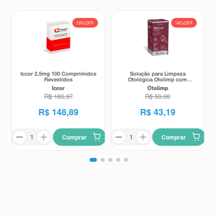
19%
OFF
14%
OFF
Iccor 2,5mg 100 Comprimidos
Solução para Limpeza
Revestidos
Otológica Otolimp com
Gotejador 2ml
Iccor
Otolimp
R$
183
,
97
R$
50
,
00
R$
148
,
89
R$
43
,
19
Comprar
Comprar