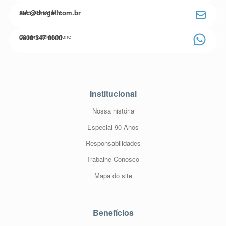
Entre em contato
sac@drogal.com.br
Compre pelo telefone
0800 347 0000
Institucional
Nossa história
Especial 90 Anos
Responsabilidades
Trabalhe Conosco
Mapa do site
Benefícios