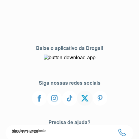
Baixe o aplicativo da Drogal!
Siga nossas redes sociais
Precisa de ajuda?
Atendimento ao cliente
0800 771 2120