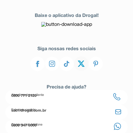
Baixe o aplicativo da Drogal!
Siga nossas redes sociais
Precisa de ajuda?
Atendimento ao cliente
0800 771 2120
Entre em contato
sac@drogal.com.br
Compre pelo telefone
0800 347 0000