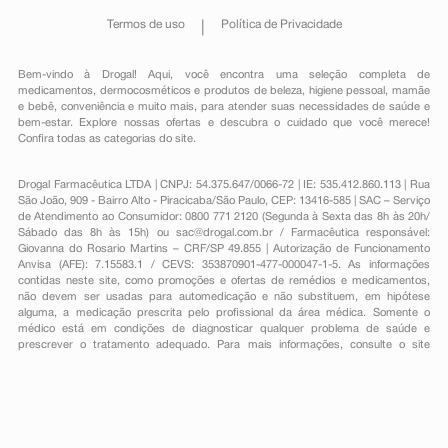
Termos de uso
Política de Privacidade
Bem-vindo à Drogal! Aqui, você encontra uma seleção completa de
medicamentos
,
dermocosméticos e produtos de beleza
,
higiene pessoal
,
mamãe
e bebê
,
conveniência
e muito mais, para atender suas necessidades de saúde e
bem-estar. Explore nossas ofertas e descubra o cuidado que você merece!
Confira todas as categorias do site.
Drogal Farmacêutica LTDA | CNPJ: 54.375.647/0066-72 | IE: 535.412.860.113 | Rua
São João, 909 - Bairro Alto - Piracicaba/São Paulo, CEP: 13416-585 | SAC – Serviço
de Atendimento ao Consumidor: 0800 771 2120 (Segunda à Sexta das 8h às 20h/
Sábado das 8h às 15h) ou
sac@drogal.com.br
/ Farmacêutica responsável:
Giovanna do Rosario Martins – CRF/SP 49.855 | Autorização de Funcionamento
Anvisa (AFE): 7.15583.1 / CEVS: 353870901-477-000047-1-5. As informações
contidas neste site, como promoções e ofertas de remédios e medicamentos,
não devem ser usadas para automedicação e não substituem, em hipótese
alguma, a medicação prescrita pelo profissional da área médica. Somente o
médico está em condições de diagnosticar qualquer problema de saúde e
prescrever o tratamento adequado. Para mais informações, consulte o site
Anvisa. As fotos contidas em nosso site são meramente ilustrativas. Promoções e
preços são válidos apenas para compras on-line, caso haja disponibilidade e
estão sujeitos a alterações no decorrer do dia. Todos os direitos reservados.
Powered by