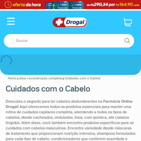
Buscar
TERMOS MAIS BUSCADOS
Voltar
1
º
fralda
dove reconstrução completa
Cuidados com o Cabelo
2
º
pampers confort sec max
Cuidados com o Cabelo
3
º
dipirona
Descubra o segredo para ter cabelos deslumbrantes na
Farmácia Online
4
º
lenço umedecido
Drogal
! Aqui oferecemos todos os produtos essenciais para manter uma
rotina de cuidados capilares completa, atendendo a todos os tipos de
5
º
tadalafila
cabelos, desde cacheados, ondulados, lisos, com química, até cabelos
tingidos. Além disso, você também encontra produtos específicos para os
6
º
minoxidil
cuidados com cabelos masculinos. Encontre variedade desde máscaras
de tratamento que proporcionam nutrição intensiva, shampoos formulados
7
º
desodorante
para cada tipo de cabelo, condicionadores que conferem suavidade e