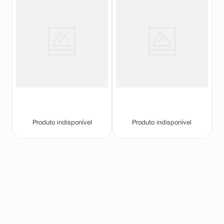
Condicionador Dove
Shampoo Dove Reconstrução +
Reconstrução + Queratina 200ml
Queratina 400ml
Dove
Dove
Produto indisponível
Produto indisponível