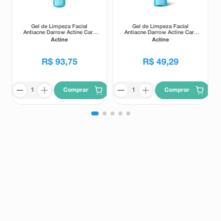
Gel de Limpeza Facial
Gel de Limpeza Facial
Antiacne Darrow Actine Care
Antiacne Darrow Actine Care
Alta Tolerância 400g
Alta Tolerância 140g
Actine
Actine
R$
93
,
75
R$
49
,
29
Comprar
Comprar