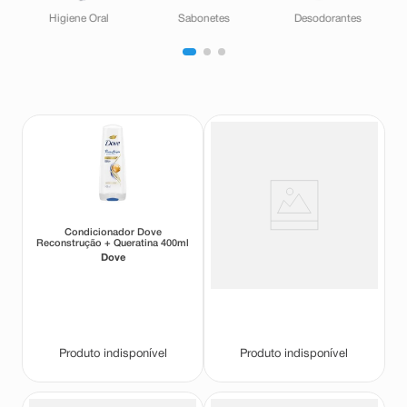
Higiene Oral
Sabonetes
Desodorantes
Condicionador Dove
Kit Shampoo Dove
Reconstrução + Queratina 400ml
Reconstrução Completa 400ml
+ Condicionador Dove
Dove
Dove
Reconstrução Completa 200ml
Produto indisponível
Produto indisponível