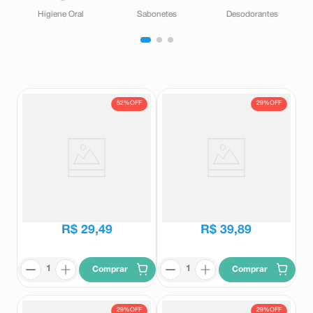
Higiene Oral
Sabonetes
Desodorantes
52%
OFF
29%
OFF
Condicionador Eudora Siàge
Shampoo Eudora Siàge Loiro
Revela Cachos 200ml
Expert 250ml
Eudora
Eudora
R$
61
,
79
R$
55
,
99
R$
29
,
49
R$
39
,
89
Comprar
Comprar
29%
OFF
29%
OFF