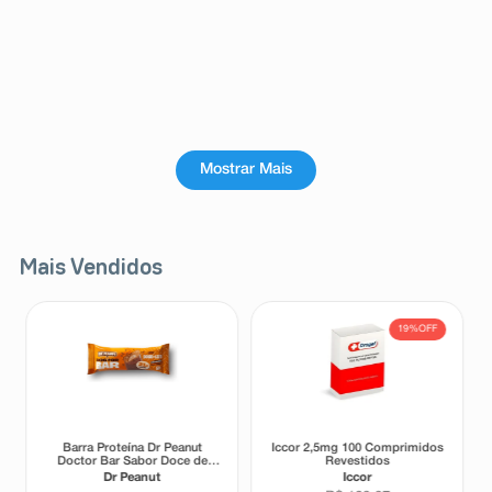
Mostrar Mais
Mais Vendidos
19%
OFF
Barra Proteína Dr Peanut
Iccor 2,5mg 100 Comprimidos
Doctor Bar Sabor Doce de
Revestidos
Leite 62g
Dr Peanut
Iccor