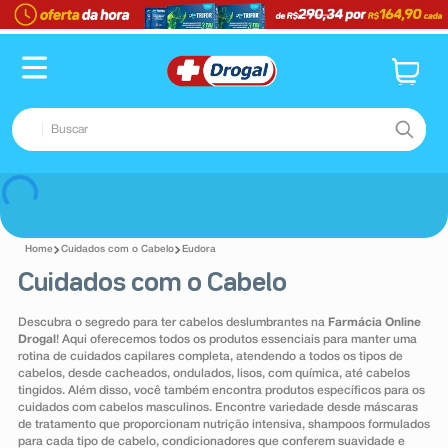
TERMOS MAIS BUSCADOS
1
º
fralda
2
º
pampers confort sec max
Buscar
3
º
dipirona
4
º
lenço umedecido
TERMOS MAIS BUSCADOS
Voltar
5
º
tadalafila
1
º
fralda
6
º
minoxidil
Cuidados com o Cabelo
Eudora
2
º
pampers confort sec max
Cuidados com o Cabelo
7
º
desodorante
3
º
dipirona
8
º
absorvente
Descubra o segredo para ter cabelos deslumbrantes na
Farmácia Online
4
º
lenço umedecido
Drogal
! Aqui oferecemos todos os produtos essenciais para manter uma
9
º
teste gravidez
rotina de cuidados capilares completa, atendendo a todos os tipos de
5
º
tadalafila
cabelos, desde cacheados, ondulados, lisos, com química, até cabelos
10
º
esmalte
tingidos. Além disso, você também encontra produtos específicos para os
6
º
minoxidil
cuidados com cabelos masculinos. Encontre variedade desde máscaras
de tratamento que proporcionam nutrição intensiva, shampoos formulados
7
º
desodorante
para cada tipo de cabelo, condicionadores que conferem suavidade e