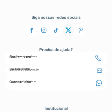
Siga nossas redes sociais
Precisa de ajuda?
Atendimento ao cliente
0800 771 2120
Entre em contato
sac@drogal.com.br
Compre pelo telefone
0800 347 0000
Institucional