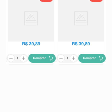
Shampoo Eudora Siàge Volume
Shampoo Eudora Siàge Cica-
Imediato 250ml
Therapy 250ml
Eudora
Eudora
R$
55
,
99
R$
55
,
99
R$
39
,
89
R$
39
,
89
Comprar
Comprar