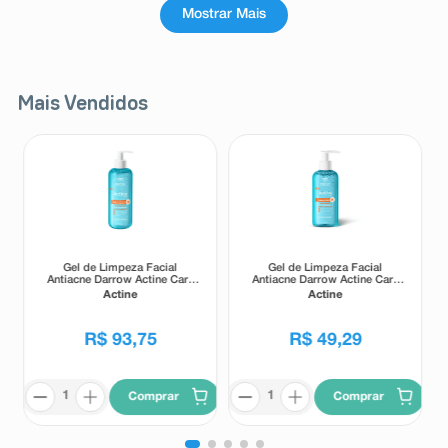
Mostrar Mais
Mais Vendidos
Gel de Limpeza Facial
Gel de Limpeza Facial
Antiacne Darrow Actine Care
Antiacne Darrow Actine Care
Alta Tolerância 400g
Alta Tolerância 140g
Actine
Actine
R$
93
,
75
R$
49
,
29
Comprar
Comprar