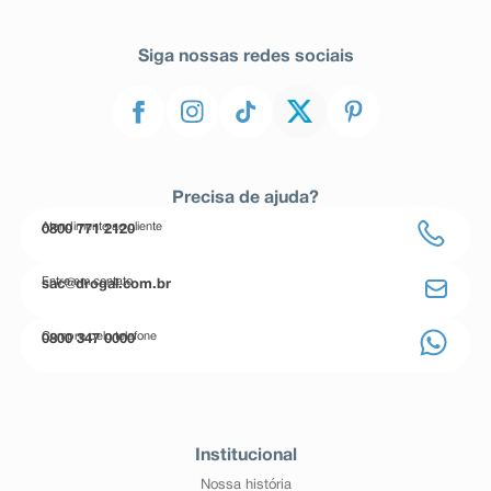
Siga nossas redes sociais
Precisa de ajuda?
Atendimento ao cliente
0800 771 2120
Entre em contato
sac@drogal.com.br
Compre pelo telefone
0800 347 0000
Institucional
Nossa história