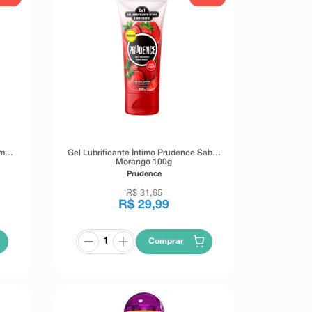
femme
Gel Lubrificante Íntimo Prudence Sabor
Morango 100g
Prudence
R$
31
,
65
R$
29
,
99
Comprar