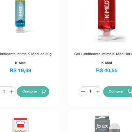
brificante Íntimo K-Med Ice 50g
Gel Lubrificante Íntimo K-Med Hot
K-Med
K-Med
R$
19
,
69
R$
40
,
55
Comprar
Comprar