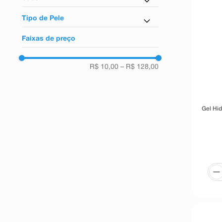
200g
Olla
Cereja
203g
Organza
Tipo de Pele
Menta
24g
Prudence
Para todos os tipos de pele
Morango
30g
Faixas de preço
Sem sabor
40g
50g
R$ 10,00
–
R$ 128,00
5g
70g
Gel Hid