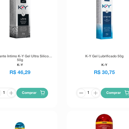
ante Íntimo K-Y Gel Ultra Silicone
K-Y Gel Lubrificado 50g
50g
K-Y
K-Y
R$
46
,
29
R$
30
,
75
Comprar
Comprar