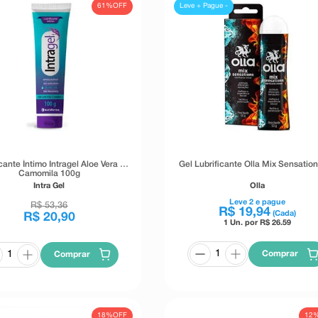
61%
OFF
Leve + Pague -
cante Íntimo Intragel Aloe Vera e
Gel Lubrificante Olla Mix Sensatio
Camomila 100g
Intra Gel
Olla
Leve
2
e pague
R$
53
,
36
R$
19
,
94
(Cada)
R$
20
,
90
1 Un. por R$
26.59
Comprar
Comprar
18%
OFF
12