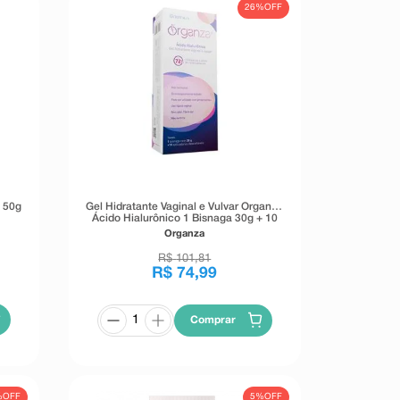
26%
OFF
n 50g
Gel Hidratante Vaginal e Vulvar Organza
Ácido Hialurônico 1 Bisnaga 30g + 10
Aplicadores Descartáveis
Organza
R$
101
,
81
R$
74
,
99
Comprar
%
OFF
5%
OFF