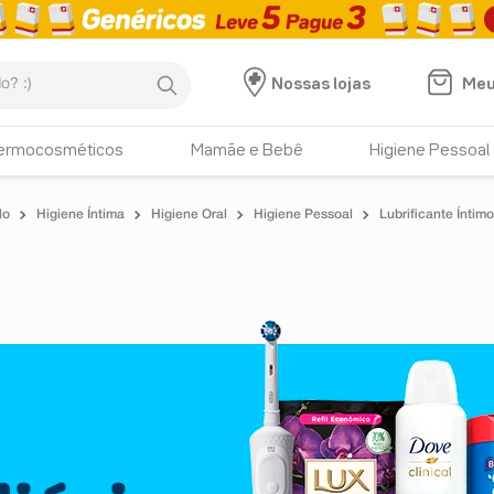
:)
Meu
Nossas lojas
ermocosméticos
Mamãe e Bebê
Higiene Pessoal
lo
Higiene Íntima
Higiene Oral
Higiene Pessoal
Lubrificante Íntimo