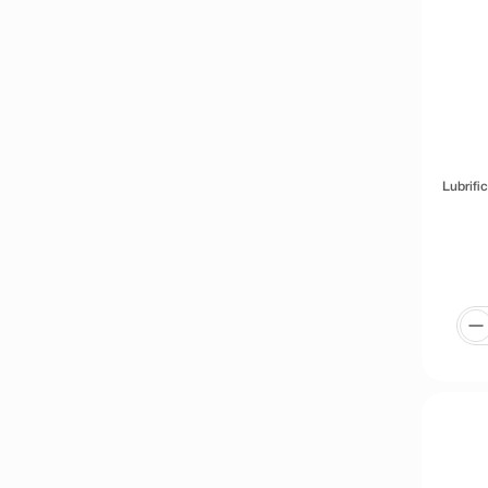
Lubrifi