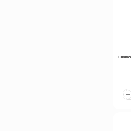
Lubrific