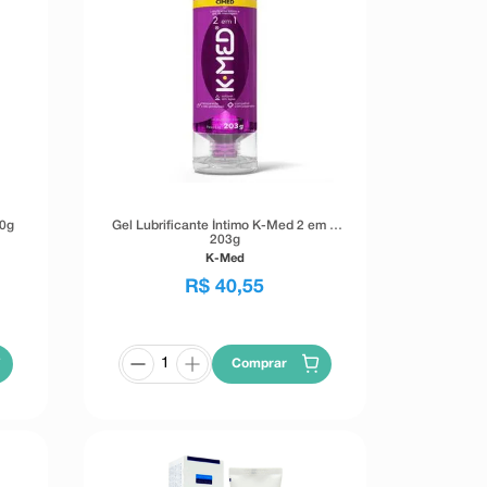
00g
Gel Lubrificante Íntimo K-Med 2 em 1
203g
K-Med
R$
40
,
55
Comprar