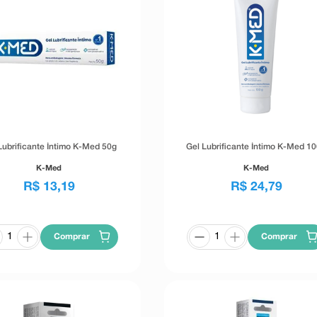
Lubrificante Íntimo K-Med 50g
Gel Lubrificante Íntimo K-Med 1
K-Med
K-Med
R$
13
,
19
R$
24
,
79
Comprar
Comprar