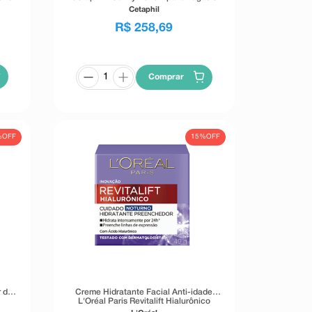
Linhas Finas 50g
Cetaphil
R$
258
,
69
Comprar
%
OFF
15%
OFF
 de
Creme Hidratante Facial Anti-idade
L'Oréal Paris Revitalift Hialurônico
Noturno 49g