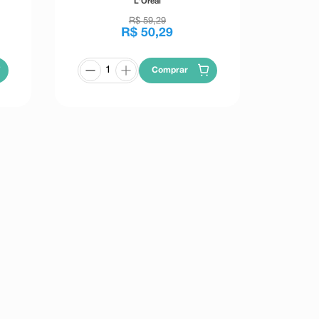
L'Oréal
R$
59
,
29
R$
50
,
29
Comprar