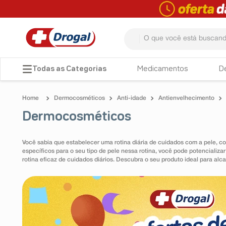
O que você está buscando? 
TERMOS MAIS BUSCADOS
Medicamentos
D
1
º
fralda
Dermocosméticos
Anti-idade
Antienvelhecimento
2
º
pampers confort sec max
Dermocosméticos
3
º
dipirona
4
º
lenço umedecido
Você sabia que estabelecer uma rotina diária de cuidados com a pele, c
específicos para o seu tipo de pele nessa rotina, você pode potencializa
5
º
tadalafila
rotina eficaz de cuidados diários. Descubra o seu produto ideal para al
6
º
minoxidil
7
º
desodorante
8
º
teste gravidez