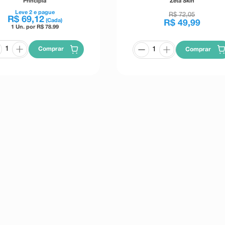
Principia
Zeta Skin
Leve
2
e pague
R$
72
,
05
R$
69
,
12
(Cada)
R$
49
,
99
1 Un. por R$
78.99
Comprar
Comprar