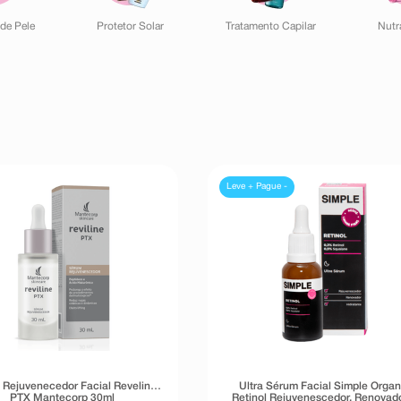
de Pele
Protetor Solar
Tratamento Capilar
Nutr
Leve + Pague -
 Rejuvenecedor Facial Reveline
Ultra Sérum Facial Simple Organ
PTX Mantecorp 30ml
Retinol Rejuvenescedor, Renovado