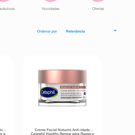
acêuticos
Novidades
Ofertas
Relevância
ic
Creme Facial Noturno Anti-idade
r e
Cetaphil Healthy Renew para Rugas e