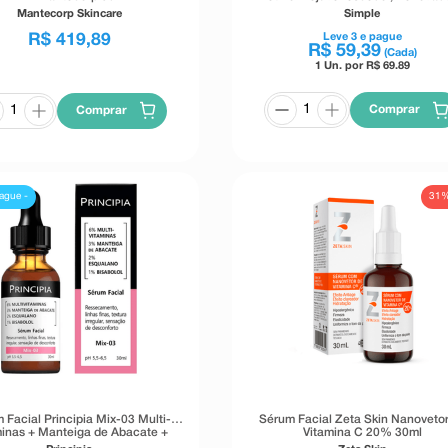
Hidratante 30ml
Mantecorp Skincare
Simple
R$
419
,
89
Leve
3
e pague
R$
59
,
39
(Cada)
1 Un. por R$
69.89
Comprar
Comprar
31
ague -
 Facial Principia Mix-03 Multi-
Sérum Facial Zeta Skin Nanovetor
minas + Manteiga de Abacate +
Vitamina C 20% 30ml
squalano + Bisabolol 30ml