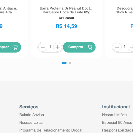
al Antiacne
Barra Proteína Dr Peanut Doctor
Desodoran
re Alta
Bar Sabor Doce de Leite 62g
Stick Niv
40g
Inv
Dr Peanut
9
R$
14
,
59
mprar
Comprar
Serviços
Institucional
Bulário Anvisa
Nossa história
Nossas Lojas
Especial 90 Anos
Programa de Relacionamento Drogal
Responsabilidad