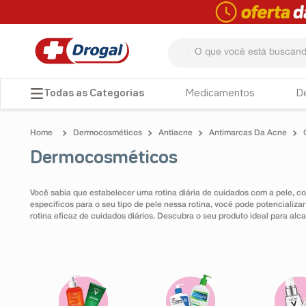
O que você está buscando? 
TERMOS MAIS BUSCADOS
Medicamentos
D
1
º
fralda
Dermocosméticos
Antiacne
Antimarcas Da Acne
2
º
dipirona
Dermocosméticos
3
º
lenço umedecido
4
º
tadalafila
Você sabia que estabelecer uma rotina diária de cuidados com a pele, c
específicos para o seu tipo de pele nessa rotina, você pode potencializa
5
º
minoxidil
rotina eficaz de cuidados diários. Descubra o seu produto ideal para al
6
º
desodorante
7
º
teste gravidez
8
º
esmalte