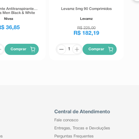
te Antitranspirante
Levamz 5mg 90 Comprimidos
ea Men Black & White
isible 72h 54g
Nivea
Levamz
R$
36
,
85
R$
225
,
00
R$
182
,
19
Comprar
Comprar
Central de Atendimento
Fale conosco
Entregas, Trocas e Devoluções
es
Perguntas Frequentes