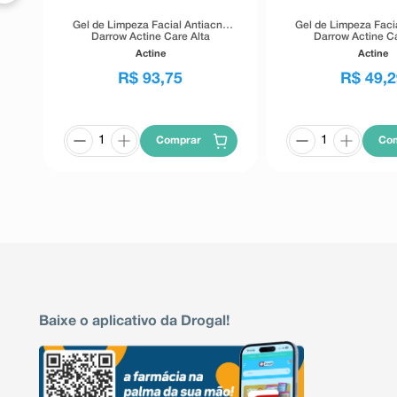
Gel de Limpeza Facial Antiacne
Gel de Limpeza Faci
Darrow Actine Care Alta
Darrow Actine Ca
Tolerância 400g
Tolerância 1
Actine
Actine
R$
93
,
75
R$
49
,
2
Comprar
Co
Baixe o aplicativo da Drogal!