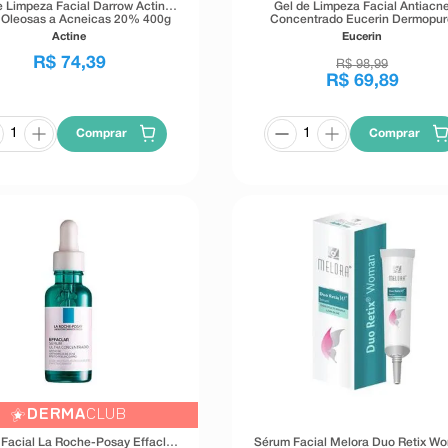
e Limpeza Facial Darrow Actine
Gel de Limpeza Facial Antiacn
 Oleosas a Acneicas 20% 400g
Concentrado Eucerin Dermopur
Clinical Oil Control Efeito Triplo 
Actine
Eucerin
R$
74
,
39
R$
98
,
99
R$
69
,
89
Comprar
Comprar
DERMA
CLUB
Facial La Roche-Posay Effaclar
Sérum Facial Melora Duo Retix W