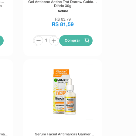
e
Gel Antiacne Actine Trat Darrow Cuidado
e
Diário 30g
400g
Actine
R$
83
,
79
R$
81
,
59
Comprar
oman
Sérum Facial Antimarcas Garnier