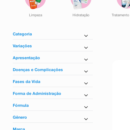
9
º
absorvente
10
º
shampoo
Limpeza
Hidratação
Tratamento 
Categoria
Limpeza e Tonificação
Variações
Tratamento para o Rosto
Antiacne e antioleosidade
Apresentação
Sem fragrância
Gotas
Doenças e Complicações
Em adesivo
Para acne
Kit promocional
Fases da Vida
Para adultos
Forma de Administração
Uso tópico
Fórmula
Sérum
Gênero
Feminino
Marca