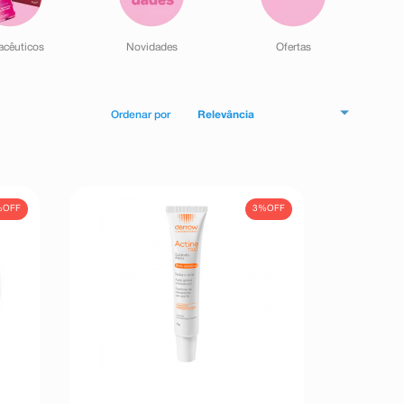
acêuticos
Novidades
Ofertas
Relevância
%
OFF
3%
OFF