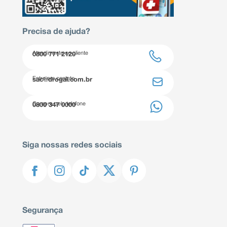
Precisa de ajuda?
Atendimento ao cliente
0800 771 2120
Entre em contato
sac@drogal.com.br
Compre pelo telefone
0800 347 0000
Siga nossas redes sociais
Segurança