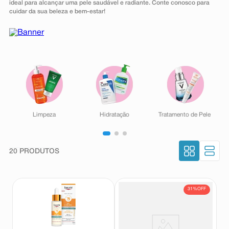
ideal para alcançar uma pele saudável e radiante. Conte conosco para
8
º
teste gravidez
cuidar da sua beleza e bem-estar!
9
º
absorvente
10
º
shampoo
Limpeza
Hidratação
Tratamento de Pele
20
PRODUTOS
31%
OFF