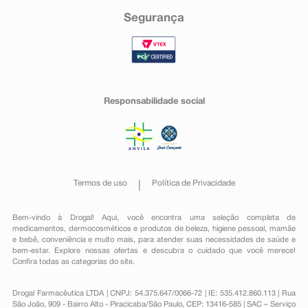
Segurança
Responsabilidade social
Termos de uso
Política de Privacidade
Bem-vindo à Drogal! Aqui, você encontra uma seleção completa de
medicamentos
,
dermocosméticos e produtos de beleza
,
higiene pessoal
,
mamãe
e bebê
,
conveniência
e muito mais, para atender suas necessidades de saúde e
bem-estar. Explore nossas ofertas e descubra o cuidado que você merece!
Confira todas as categorias do site.
Drogal Farmacêutica LTDA | CNPJ: 54.375.647/0066-72 | IE: 535.412.860.113 | Rua
São João, 909 - Bairro Alto - Piracicaba/São Paulo, CEP: 13416-585 | SAC – Serviço