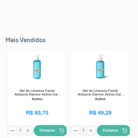
Mais Vendidos
Gel de Limpeza Facial
Gel de Limpeza Facial
Antiacne Darrow Actine Care
Antiacne Darrow Actine Care
Alta Tolerância 400g
Alta Tolerância 140g
Actine
Actine
R$
93
,
75
R$
49
,
29
Comprar
Comprar