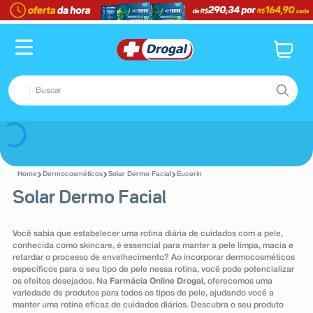
TERMOS MAIS BUSCADOS
1
º
fralda
2
º
dipirona
Buscar
3
º
lenço umedecido
4
º
tadalafila
TERMOS MAIS BUSCADOS
Voltar
5
º
minoxidil
1
º
fralda
6
º
desodorante
Dermocosméticos
Solar Dermo Facial
Eucerin
2
º
dipirona
Solar Dermo Facial
7
º
esmalte
3
º
lenço umedecido
8
º
teste gravidez
4
º
tadalafila
Você sabia que estabelecer uma rotina diária de cuidados com a pele,
9
º
absorvente
conhecida como skincare, é essencial para manter a pele limpa, macia e
5
º
minoxidil
retardar o processo de envelhecimento? Ao incorporar dermocosméticos
específicos para o seu tipo de pele nessa rotina, você pode potencializar
10
º
shampoo
6
º
desodorante
os efeitos desejados. Na
Farmácia Online Drogal
, oferecemos uma
variedade de produtos para todos os tipos de pele, ajudando você a
7
º
esmalte
manter uma rotina eficaz de cuidados diários. Descubra o seu produto