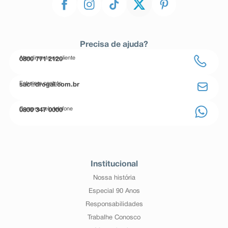
Precisa de ajuda?
Atendimento ao cliente
0800 771 2120
Entre em contato
sac@drogal.com.br
Compre pelo telefone
0800 347 0000
Institucional
Nossa história
Especial 90 Anos
Responsabilidades
Trabalhe Conosco