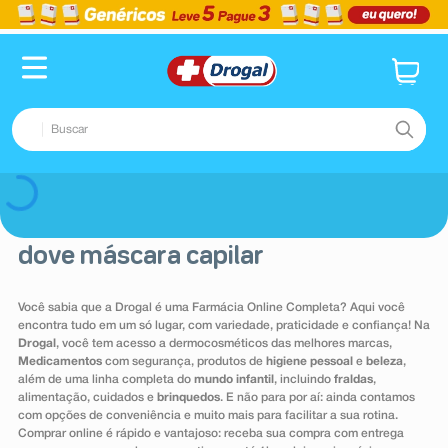
Buscar
TERMOS MAIS BUSCADOS
Voltar
1
º
fralda
dove máscara capilar
2
º
dipirona
3
º
lenço umedecido
Você sabia que a Drogal é uma Farmácia Online Completa? Aqui você
encontra tudo em um só lugar, com variedade, praticidade e confiança! Na
4
º
tadalafila
Drogal
, você tem acesso a dermocosméticos das melhores marcas,
5
º
minoxidil
Medicamentos
com segurança, produtos de
higiene pessoal
e
beleza
,
além de uma linha completa do
mundo infantil
, incluindo
fraldas
,
6
º
desodorante
alimentação, cuidados e
brinquedos
. E não para por aí: ainda contamos
com opções de conveniência e muito mais para facilitar a sua rotina.
7
º
esmalte
Comprar online é rápido e vantajoso: receba sua compra com entrega