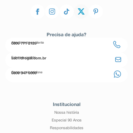
Precisa de ajuda?
Atendimento ao cliente
0800 771 2120
Entre em contato
sac@drogal.com.br
Compre pelo telefone
0800 347 0000
Institucional
Nossa história
Especial 90 Anos
Responsabilidades