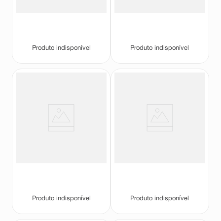
Produto indisponível
Produto indisponível
Máscara de Tratamento Dove 10
Máscara de Tratamento Dove
em 1 Nutrição 270g
80+ Fator de Nutrição 300g
Dove
Dove
Produto indisponível
Produto indisponível