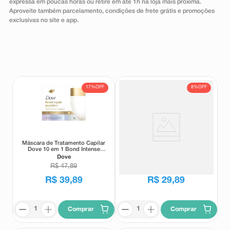
expressa em poucas horas ou retire em até 1h na loja mais próxima.
8
º
teste gravidez
Aproveite também parcelamento, condições de frete grátis e promoções
exclusivas no site e app.
9
º
absorvente
10
º
shampoo
17%
OFF
8%
OFF
Máscara de Tratamento Capilar
Máscara de Tratamento +
Dove 10 em 1 Bond Intense
Finalização Capilar Dove 2 em 1
Repair+ Peptídeo 250g
Nutrição+ Tri-Óleos 500g
Dove
Dove
R$
47
,
89
R$
32
,
59
R$
39
,
89
R$
29
,
89
Comprar
Comprar