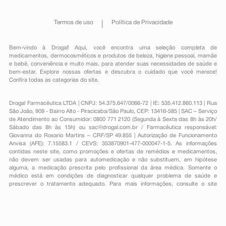
Termos de uso
Política de Privacidade
Bem-vindo à Drogal! Aqui, você encontra uma seleção completa de
medicamentos
,
dermocosméticos e produtos de beleza
,
higiene pessoal
,
mamãe
e bebê
,
conveniência
e muito mais, para atender suas necessidades de saúde e
bem-estar. Explore nossas ofertas e descubra o cuidado que você merece!
Confira todas as categorias do site.
Drogal Farmacêutica LTDA | CNPJ: 54.375.647/0066-72 | IE: 535.412.860.113 | Rua
São João, 909 - Bairro Alto - Piracicaba/São Paulo, CEP: 13416-585 | SAC – Serviço
de Atendimento ao Consumidor: 0800 771 2120 (Segunda à Sexta das 8h às 20h/
Sábado das 8h às 15h) ou
sac@drogal.com.br
/ Farmacêutica responsável:
Giovanna do Rosario Martins – CRF/SP 49.855 | Autorização de Funcionamento
Anvisa (AFE): 7.15583.1 / CEVS: 353870901-477-000047-1-5. As informações
contidas neste site, como promoções e ofertas de remédios e medicamentos,
não devem ser usadas para automedicação e não substituem, em hipótese
alguma, a medicação prescrita pelo profissional da área médica. Somente o
médico está em condições de diagnosticar qualquer problema de saúde e
prescrever o tratamento adequado. Para mais informações, consulte o site
Anvisa. As fotos contidas em nosso site são meramente ilustrativas. Promoções e
preços são válidos apenas para compras on-line, caso haja disponibilidade e
estão sujeitos a alterações no decorrer do dia. Todos os direitos reservados.