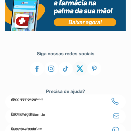
Siga nossas redes sociais
Precisa de ajuda?
Atendimento ao cliente
0800 771 2120
Entre em contato
sac@drogal.com.br
Compre pelo telefone
0800 347 0000