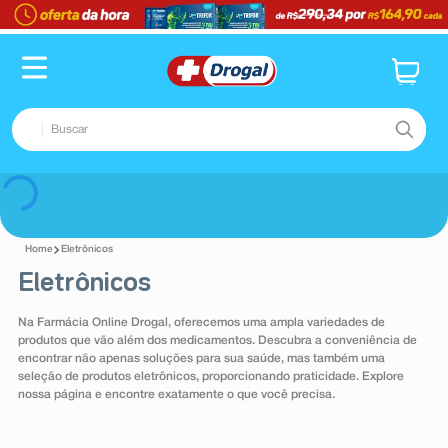
TERMOS MAIS BUSCADOS
1
º
fralda
2
º
pampers confort sec max
Buscar
3
º
dipirona
4
º
lenço umedecido
TERMOS MAIS BUSCADOS
Voltar
5
º
tadalafila
1
º
fralda
6
º
minoxidil
Eletrônicos
2
º
pampers confort sec max
Eletrônicos
7
º
desodorante
3
º
dipirona
8
º
teste gravidez
Na Farmácia Online Drogal, oferecemos uma ampla variedades de
4
º
lenço umedecido
produtos que vão além dos medicamentos. Descubra a conveniência de
9
º
esmalte
encontrar não apenas soluções para sua saúde, mas também uma
5
º
tadalafila
seleção de produtos eletrônicos, proporcionando praticidade. Explore
10
º
absorvente
nossa página e encontre exatamente o que você precisa.
6
º
minoxidil
7
º
desodorante