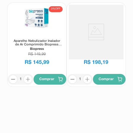
3%
OFF
Aparelho Nebulizador Inalador
Termômetro Infravermelho
de Ar Comprimido Biopress
Multilaser Termo Check Smart
Compact DC1
Sem Contato
Biopress
Multilaser
R$
149
,
99
R$
145
,
99
R$
198
,
19
Comprar
Comprar