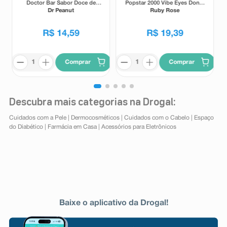
Doctor Bar Sabor Doce de
Popstar 2000 Vibe Eyes Don' t
Leite 62g
Lie Preto 5,5g
Dr Peanut
Ruby Rose
R$
14
,
59
R$
19
,
39
Comprar
Comprar
Descubra mais categorias na Drogal:
Cuidados com a Pele
|
Dermocosméticos
|
Cuidados com o Cabelo
|
Espaço
do Diabético
|
Farmácia em Casa
|
Acessórios para Eletrônicos
Baixe o aplicativo da Drogal!