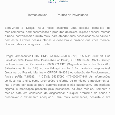
Termos de uso
Política de Privacidade
Bem-vindo à Drogal! Aqui, você encontra uma seleção completa de
medicamentos
,
dermocosméticos e produtos de beleza
,
higiene pessoal
,
mamãe
e bebê
,
conveniência
e muito mais, para atender suas necessidades de saúde e
bem-estar. Explore nossas ofertas e descubra o cuidado que você merece!
Confira todas as categorias do site.
Drogal Farmacêutica LTDA | CNPJ: 54.375.647/0066-72 | IE: 535.412.860.113 | Rua
São João, 909 - Bairro Alto - Piracicaba/São Paulo, CEP: 13416-585 | SAC – Serviço
de Atendimento ao Consumidor: 0800 771 2120 (Segunda à Sexta das 8h às 20h/
Sábado das 8h às 15h) ou
sac@drogal.com.br
/ Farmacêutica responsável:
Giovanna do Rosario Martins – CRF/SP 49.855 | Autorização de Funcionamento
Anvisa (AFE): 7.15583.1 / CEVS: 353870901-477-000047-1-5. As informações
contidas neste site, como promoções e ofertas de remédios e medicamentos,
não devem ser usadas para automedicação e não substituem, em hipótese
alguma, a medicação prescrita pelo profissional da área médica. Somente o
médico está em condições de diagnosticar qualquer problema de saúde e
prescrever o tratamento adequado. Para mais informações, consulte o site
Anvisa. As fotos contidas em nosso site são meramente ilustrativas. Promoções e
preços são válidos apenas para compras on-line, caso haja disponibilidade e
estão sujeitos a alterações no decorrer do dia. Todos os direitos reservados.