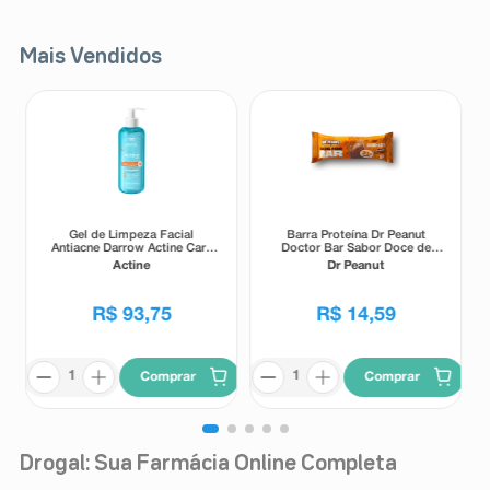
Mais Vendidos
Gel de Limpeza Facial
Barra Proteína Dr Peanut
Antiacne Darrow Actine Care
Doctor Bar Sabor Doce de
Alta Tolerância 400g
Leite 62g
Actine
Dr Peanut
R$
93
,
75
R$
14
,
59
Comprar
Comprar
Drogal: Sua Farmácia Online Completa