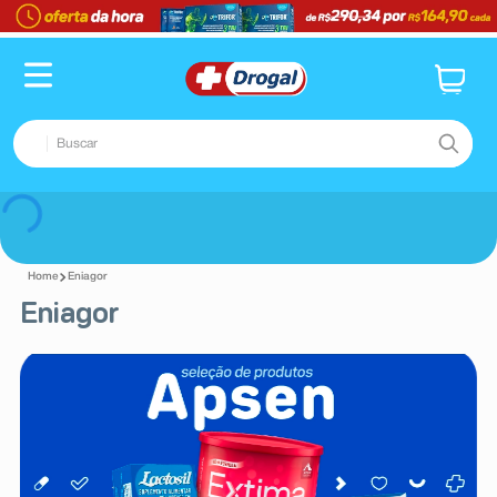
Buscar
TERMOS MAIS BUSCADOS
Voltar
1
º
fralda
Eniagor
2
º
pampers confort sec max
Eniagor
3
º
dipirona
4
º
lenço umedecido
5
º
tadalafila
6
º
minoxidil
7
º
desodorante