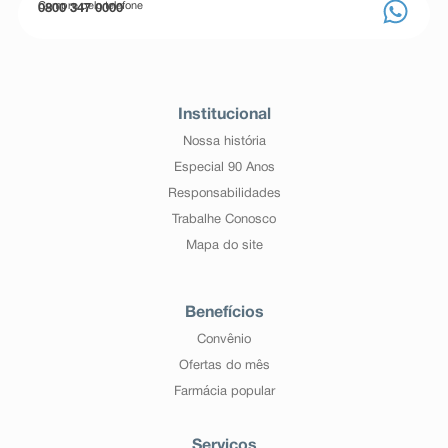
Compre pelo telefone
0800 347 0000
Institucional
Nossa história
Especial 90 Anos
Responsabilidades
Trabalhe Conosco
Mapa do site
Benefícios
Convênio
Ofertas do mês
Farmácia popular
Serviços