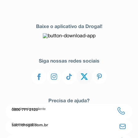
Baixe o aplicativo da Drogal!
Siga nossas redes sociais
Precisa de ajuda?
Atendimento ao cliente
0800 771 2120
Entre em contato
sac@drogal.com.br