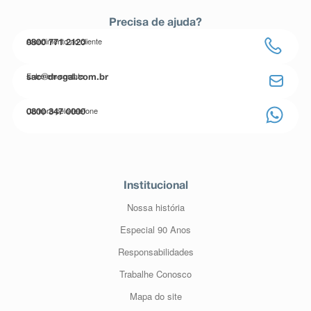
Precisa de ajuda?
Atendimento ao cliente
0800 771 2120
Entre em contato
sac@drogal.com.br
Compre pelo telefone
0800 347 0000
Institucional
Nossa história
Especial 90 Anos
Responsabilidades
Trabalhe Conosco
Mapa do site