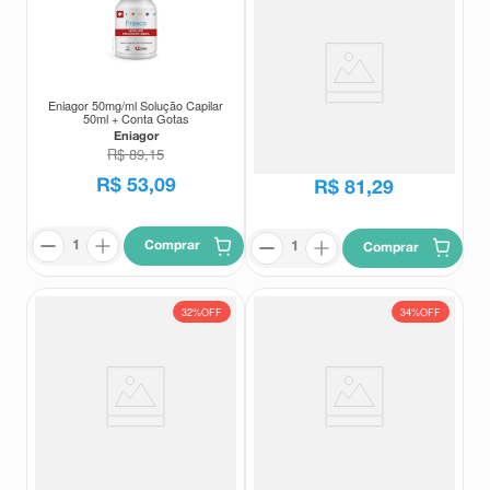
Eniagor 50mg/ml Solução Capilar
Eniagor 50mg/ml Solução Capilar
50ml + Conta Gotas
100ml + Conta Gotas
Eniagor
Eniagor
R$
89
,
15
R$
114
,
04
R$
53
,
09
R$
81
,
29
Comprar
Comprar
32%
OFF
34%
OFF
Eniagor 50mg/ml Solução Capilar
Eniagor 50mg/ml Solução Capilar
3 Frascos 50ml + 1 Válvula Spray
2 Frascos 50ml + 1 Válvula Spray
Eniagor
Eniagor
R$
161
,
34
R$
114
,
04