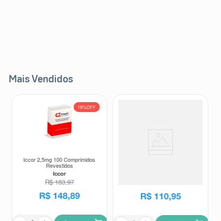
Mais Vendidos
19%
OFF
Iccor 2,5mg 100 Comprimidos
Protetor Solar Facial Sérum
Revestidos
Ultraleve Eucerin Oil Control
FPS75 Sem Cor 30ml
Iccor
Eucerin
R$
183
,
97
R$
148
,
89
R$
110
,
95