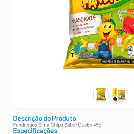
9
º
absorvente
10
º
shampoo
Descrição do Produto
Fandangos Elma Chips Sabor Queijo 45g.
Especificações