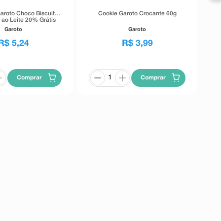
Garoto Choco Biscuit
Cookie Garoto Crocante 60g
 ao Leite 20% Grátis
78g
Garoto
Garoto
R$
5
,
24
R$
3
,
99
Comprar
Comprar