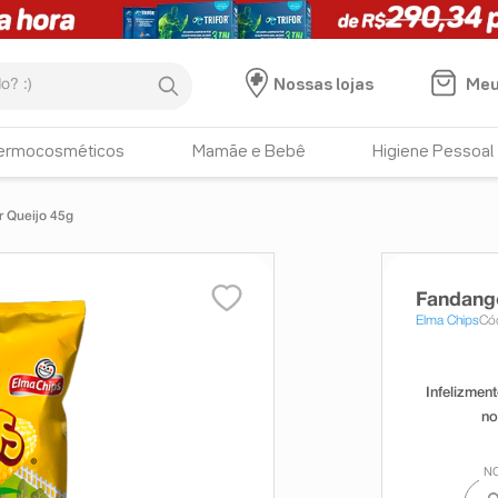
:)
Meu
Nossas lojas
ermocosméticos
Mamãe e Bebê
Higiene Pessoal
 Queijo 45g
Fandango
Elma Chips
Có