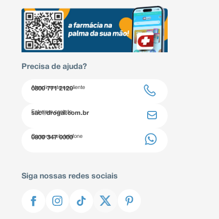
Precisa de ajuda?
Atendimento ao cliente
0800 771 2120
Entre em contato
sac@drogal.com.br
Compre pelo telefone
0800 347 0000
Siga nossas redes sociais