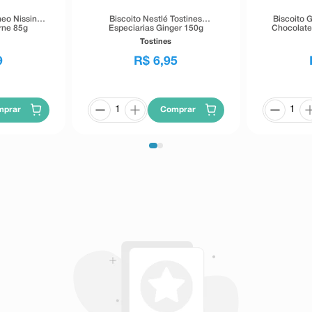
eo Nissin
Biscoito Nestlé Tostines
Biscoito 
rne 85g
Especiarias Ginger 150g
Chocolate
Tostines
9
R$
6
,
95
mprar
Comprar