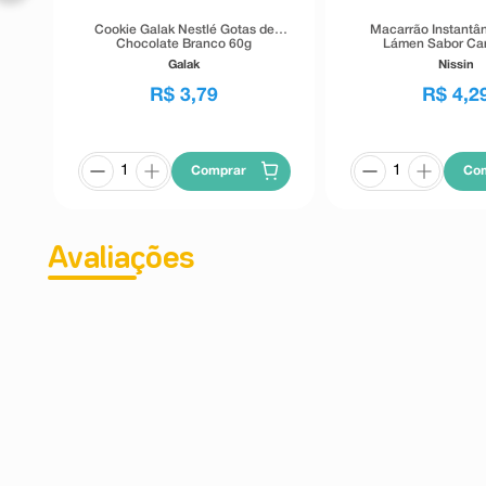
Cookie Galak Nestlé Gotas de
Macarrão Instantân
Chocolate Branco 60g
Lámen Sabor Ca
Galak
Nissin
R$
3
,
79
R$
4
,
2
Comprar
Co
Avaliações