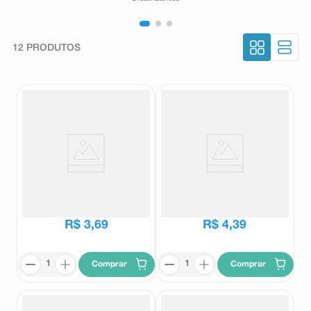
12
PRODUTOS
Seringa BD SoloMed 3mL Com
Seringa Hipodérmica BD
agulha 30x0,70mm
Plastipak Sem agulha 20ml
BD
BD
R$
3
,
69
R$
4
,
39
Comprar
Comprar