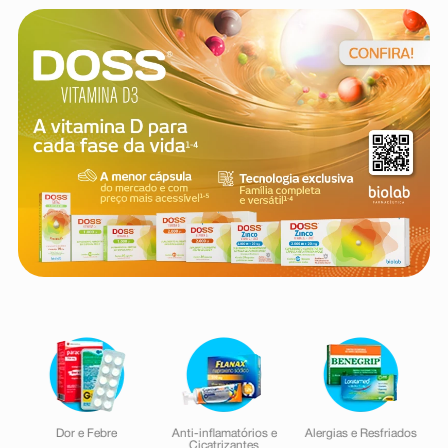
8
º
teste gravidez
9
º
absorvente
10
º
shampoo
Dor e Febre
Anti-inflamatórios e
Alergias e Resfriados
Cicatrizantes