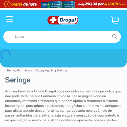
TERMOS MAIS BUSCADOS
1
º
fralda
2
º
dipirona
Buscar
3
º
lenço umedecido
4
º
tadalafila
TERMOS MAIS BUSCADOS
Voltar
5
º
minoxidil
1
º
fralda
6
º
desodorante
Farmácia em Casa
Agulha
Seringa
2
º
dipirona
Seringa
7
º
esmalte
3
º
lenço umedecido
8
º
teste gravidez
Aqui na
Farmácia Online Drogal
você encontra os melhores produtos que
4
º
tadalafila
não pode faltar na sua Farmácia em casa. nessa página você irá
9
º
absorvente
encontrar, vitaminas e minerais que podem ajudar a fortalecer o sistema
5
º
minoxidil
imunológico, para gripes e resfriados, analgésico e antitérmico, antigases
10
º
shampoo
para aliviar aquele desconforto na barriga causado pelo acúmulo de
6
º
desodorante
gases, antiácidos para aliviar a azia é aquela sensação de desconforto e
de queimação, e muito mais. Venha conferir e aproveitar nossas ofertas.
7
º
esmalte