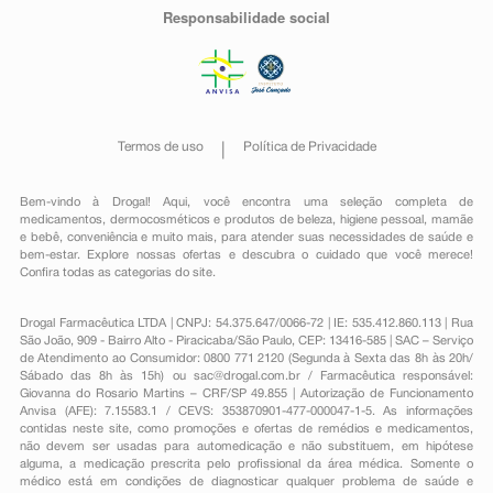
Responsabilidade social
Termos de uso
Política de Privacidade
Bem-vindo à Drogal! Aqui, você encontra uma seleção completa de
medicamentos
,
dermocosméticos e produtos de beleza
,
higiene pessoal
,
mamãe
e bebê
,
conveniência
e muito mais, para atender suas necessidades de saúde e
bem-estar. Explore nossas ofertas e descubra o cuidado que você merece!
Confira todas as categorias do site.
Drogal Farmacêutica LTDA | CNPJ: 54.375.647/0066-72 | IE: 535.412.860.113 | Rua
São João, 909 - Bairro Alto - Piracicaba/São Paulo, CEP: 13416-585 | SAC – Serviço
de Atendimento ao Consumidor: 0800 771 2120 (Segunda à Sexta das 8h às 20h/
Sábado das 8h às 15h) ou
sac@drogal.com.br
/ Farmacêutica responsável:
Giovanna do Rosario Martins – CRF/SP 49.855 | Autorização de Funcionamento
Anvisa (AFE): 7.15583.1 / CEVS: 353870901-477-000047-1-5. As informações
contidas neste site, como promoções e ofertas de remédios e medicamentos,
não devem ser usadas para automedicação e não substituem, em hipótese
alguma, a medicação prescrita pelo profissional da área médica. Somente o
médico está em condições de diagnosticar qualquer problema de saúde e