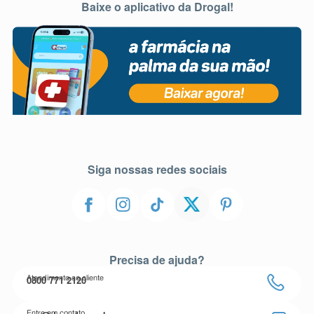
Baixe o aplicativo da Drogal!
Siga nossas redes sociais
Precisa de ajuda?
0800 771 2120
Atendimento ao cliente
Entre em contato