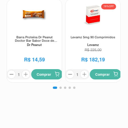
19%
OFF
Barra Proteína Dr Peanut
Levamz 5mg 90 Comprimidos
Doctor Bar Sabor Doce de
Dr Peanut
Levamz
Leite 62g
R$
225
,
00
R$
14
,
59
R$
182
,
19
Comprar
Comprar