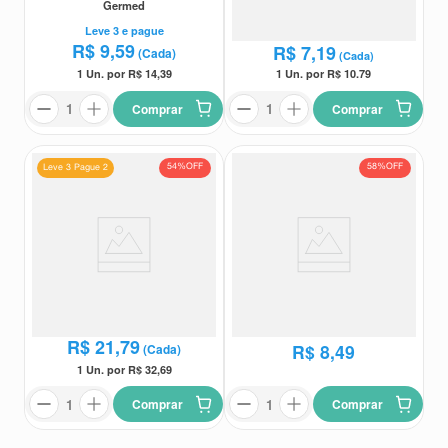
Germed
Medley
Leve
3
e pague
Leve
3
e pague
R$
9
,
59
R$
7
,
19
(Cada)
(Cada)
1 Un. por R$
10.79
1 Un. por R$
14,39
Comprar
Comprar
54%
OFF
58%
OFF
Leve 3 Pague 2
Naproxeno Sódico 550mg
Diclofenaco Dietilamônio
Germed 20 Comprimidos
11,6mg/g Cimed Gel 60g
Germed
Cimed
R$
20
,
27
Leve
3
e pague
R$
21
,
79
R$
8
,
49
(Cada)
1 Un. por R$
32,69
Comprar
Comprar