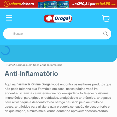
Buscar
TERMOS MAIS BUSCADOS
Voltar
1
º
fralda
Farmácia em Casa
Anti-Inflamatório
2
º
pampers confort sec max
Anti-Inflamatório
3
º
dipirona
Farmácia Online Drogal
Aqui na
você encontra os melhores produtos que
4
º
lenço umedecido
não pode faltar na sua Farmácia em casa. nessa página você irá
encontrar, vitaminas e minerais que podem ajudar a fortalecer o sistema
5
º
tadalafila
imunológico, para gripes e resfriados, analgésico e antitérmico, antigases
para aliviar aquele desconforto na barriga causado pelo acúmulo de
6
º
minoxidil
gases, antiácidos para aliviar a azia é aquela sensação de desconforto e
de queimação, e muito mais. Venha conferir e aproveitar nossas ofertas.
7
º
desodorante