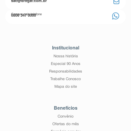
sac@drogal.com.br
0800 347 0000
Compre pelo telefone
Institucional
Nossa história
Especial 90 Anos
Responsabilidades
Trabalhe Conosco
Mapa do site
Benefícios
Convênio
Ofertas do mês