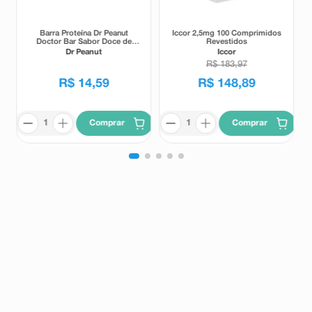
Barra Proteína Dr Peanut
Iccor 2,5mg 100 Comprimidos
Doctor Bar Sabor Doce de
Revestidos
Leite 62g
Dr Peanut
Iccor
R$
183
,
97
R$
14
,
59
R$
148
,
89
Comprar
Comprar