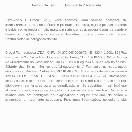
Termos de uso
Política de Privacidade
Bem-vindo à Drogal! Aqui, você encontra uma seleção completa de
medicamentos
,
dermocosméticos e produtos de beleza
,
higiene pessoal
,
mamãe
e bebê
,
conveniência
e muito mais, para atender suas necessidades de saúde e
bem-estar. Explore nossas ofertas e descubra o cuidado que você merece!
Confira todas as categorias do site.
Drogal Farmacêutica LTDA | CNPJ: 54.375.647/0066-72 | IE: 535.412.860.113 | Rua
São João, 909 - Bairro Alto - Piracicaba/São Paulo, CEP: 13416-585 | SAC – Serviço
de Atendimento ao Consumidor: 0800 771 2120 (Segunda à Sexta das 8h às 20h/
Sábado das 8h às 15h) ou
sac@drogal.com.br
/ Farmacêutica responsável:
Giovanna do Rosario Martins – CRF/SP 49.855 | Autorização de Funcionamento
Anvisa (AFE): 7.15583.1 / CEVS: 353870901-477-000047-1-5. As informações
contidas neste site, como promoções e ofertas de remédios e medicamentos,
não devem ser usadas para automedicação e não substituem, em hipótese
alguma, a medicação prescrita pelo profissional da área médica. Somente o
médico está em condições de diagnosticar qualquer problema de saúde e
prescrever o tratamento adequado. Para mais informações, consulte o site
Anvisa. As fotos contidas em nosso site são meramente ilustrativas. Promoções e
preços são válidos apenas para compras on-line, caso haja disponibilidade e
estão sujeitos a alterações no decorrer do dia. Todos os direitos reservados.
Powered by