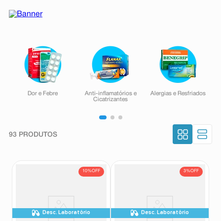
8
º
absorvente
9
º
teste gravidez
10
º
esmalte
Dor e Febre
Anti-inflamatórios e
Alergias e Resfriados
Cicatrizantes
93
PRODUTOS
10%
OFF
3%
OFF
Desc. Laboratório
Desc. Laboratório