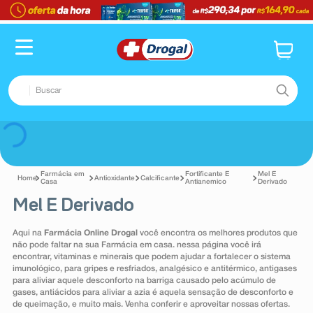
TERMOS MAIS BUSCADOS
1
º
fralda
2
º
pampers confort sec max
Buscar
3
º
dipirona
4
º
lenço umedecido
TERMOS MAIS BUSCADOS
Voltar
5
º
tadalafila
1
º
fralda
6
º
minoxidil
Farmácia em
Fortificante E
Mel E
Antioxidante
Calcificante
2
º
pampers confort sec max
Casa
Antianemico
Derivado
7
º
desodorante
Mel E Derivado
3
º
dipirona
8
º
absorvente
4
º
lenço umedecido
Aqui na
Farmácia Online Drogal
você encontra os melhores produtos que
não pode faltar na sua Farmácia em casa. nessa página você irá
9
º
teste gravidez
5
º
tadalafila
encontrar, vitaminas e minerais que podem ajudar a fortalecer o sistema
imunológico, para gripes e resfriados, analgésico e antitérmico, antigases
10
º
esmalte
6
º
minoxidil
para aliviar aquele desconforto na barriga causado pelo acúmulo de
gases, antiácidos para aliviar a azia é aquela sensação de desconforto e
7
º
desodorante
de queimação, e muito mais. Venha conferir e aproveitar nossas ofertas.