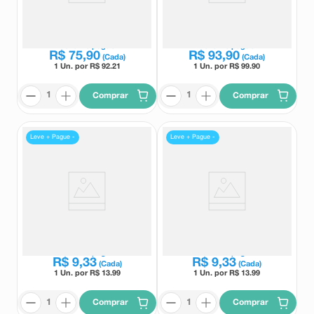
Suplemento Alimentar Addera
Suplemento Alimentar Addera
Max Vitamina D 30
Max Cal 30 Comprimidos
Comprimidos Revestidos
Revestidos
Addera
Addera
Leve
2
e pague
Leve
2
e pague
R$
75
,
90
R$
93
,
90
(Cada)
(Cada)
1 Un. por R$
92.21
1 Un. por R$
99.90
Comprar
Comprar
Leve + Pague -
Leve + Pague -
Spray de Própolis Premium
Spray de Própolis Premium
Assiflora Sabor Gengibre 30ml
Assiflora Sabor Romã 30ml
Assiflora
Assiflora
Leve
3
e pague
Leve
3
e pague
R$
9
,
33
R$
9
,
33
(Cada)
(Cada)
1 Un. por R$
13.99
1 Un. por R$
13.99
Comprar
Comprar