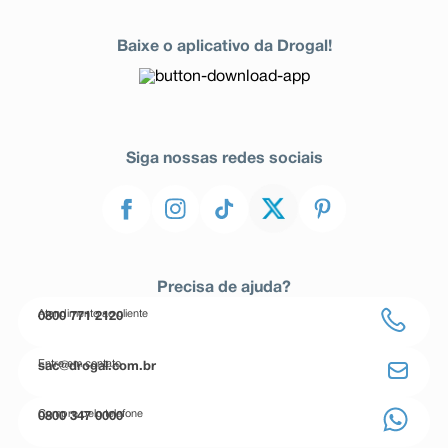
Baixe o aplicativo da Drogal!
Siga nossas redes sociais
Precisa de ajuda?
Atendimento ao cliente
0800 771 2120
Entre em contato
sac@drogal.com.br
Compre pelo telefone
0800 347 0000