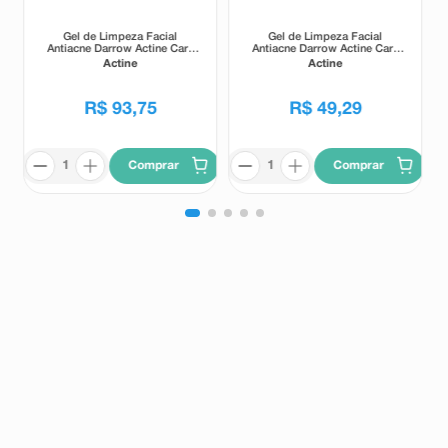
Gel de Limpeza Facial
Gel de Limpeza Facial
Antiacne Darrow Actine Care
Antiacne Darrow Actine Care
Alta Tolerância 400g
Alta Tolerância 140g
Actine
Actine
R$
93
,
75
R$
49
,
29
Comprar
Comprar