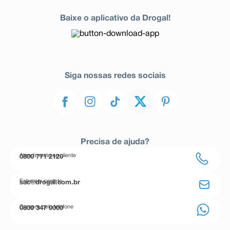
Baixe o aplicativo da Drogal!
Siga nossas redes sociais
Precisa de ajuda?
Atendimento ao cliente
0800 771 2120
Entre em contato
sac@drogal.com.br
Compre pelo telefone
0800 347 0000