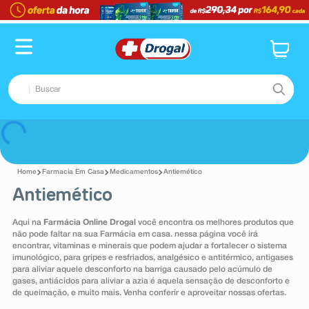
TERMOS MAIS BUSCADOS
1
º
fralda
2
º
dipirona
Buscar
3
º
lenço umedecido
4
º
tadalafila
TERMOS MAIS BUSCADOS
Voltar
5
º
minoxidil
1
º
fralda
6
º
desodorante
Farmacia Em Casa
Medicamentos
Antiemético
2
º
dipirona
Antiemético
7
º
esmalte
3
º
lenço umedecido
8
º
teste gravidez
Aqui na
Farmácia Online Drogal
você encontra os melhores produtos que
4
º
tadalafila
não pode faltar na sua Farmácia em casa. nessa página você irá
9
º
absorvente
encontrar, vitaminas e minerais que podem ajudar a fortalecer o sistema
5
º
minoxidil
imunológico, para gripes e resfriados, analgésico e antitérmico, antigases
10
º
shampoo
para aliviar aquele desconforto na barriga causado pelo acúmulo de
6
º
desodorante
gases, antiácidos para aliviar a azia é aquela sensação de desconforto e
de queimação, e muito mais. Venha conferir e aproveitar nossas ofertas.
7
º
esmalte