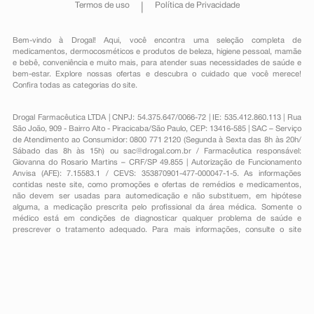
Termos de uso
Política de Privacidade
Bem-vindo à Drogal! Aqui, você encontra uma seleção completa de
medicamentos
,
dermocosméticos e produtos de beleza
,
higiene pessoal
,
mamãe
e bebê
,
conveniência
e muito mais, para atender suas necessidades de saúde e
bem-estar. Explore nossas ofertas e descubra o cuidado que você merece!
Confira todas as categorias do site.
Drogal Farmacêutica LTDA | CNPJ: 54.375.647/0066-72 | IE: 535.412.860.113 | Rua
São João, 909 - Bairro Alto - Piracicaba/São Paulo, CEP: 13416-585 | SAC – Serviço
de Atendimento ao Consumidor: 0800 771 2120 (Segunda à Sexta das 8h às 20h/
Sábado das 8h às 15h) ou
sac@drogal.com.br
/ Farmacêutica responsável:
Giovanna do Rosario Martins – CRF/SP 49.855 | Autorização de Funcionamento
Anvisa (AFE): 7.15583.1 / CEVS: 353870901-477-000047-1-5. As informações
contidas neste site, como promoções e ofertas de remédios e medicamentos,
não devem ser usadas para automedicação e não substituem, em hipótese
alguma, a medicação prescrita pelo profissional da área médica. Somente o
médico está em condições de diagnosticar qualquer problema de saúde e
prescrever o tratamento adequado. Para mais informações, consulte o site
Anvisa. As fotos contidas em nosso site são meramente ilustrativas. Promoções e
preços são válidos apenas para compras on-line, caso haja disponibilidade e
estão sujeitos a alterações no decorrer do dia. Todos os direitos reservados.
Powered by