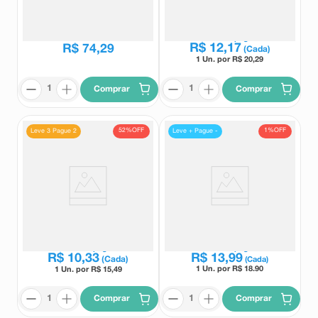
8mg União Química 30
Cápsulas
Comprimidos Orodispersíveis
União Química
Medley
R$
134
,
35
Leve
5
e pague
R$
12
,
17
R$
74
,
29
(Cada)
1 Un. por R$
20,29
Comprar
Comprar
52%
OFF
1%
OFF
Leve 3 Pague 2
Leve + Pague -
Bromoprida 10mg Germed 20
Meclin JET 25mg 10
Cápsulas
Comprimidos Mastigáveis
Germed
Meclin Jet
Leve
3
e pague
Leve
2
e pague
R$
10
,
33
R$
13
,
99
(Cada)
(Cada)
1 Un. por R$
18.90
1 Un. por R$
15,49
Comprar
Comprar