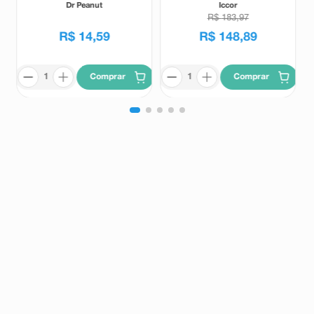
Leite 62g
Dr Peanut
Iccor
R$
183
,
97
R$
14
,
59
R$
148
,
89
Comprar
Comprar