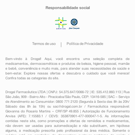
Responsabilidade social
Termos de uso
Política de Privacidade
Bem-vindo à Drogal! Aqui, você encontra uma seleção completa de
medicamentos
,
dermocosméticos e produtos de beleza
,
higiene pessoal
,
mamãe
e bebê
,
conveniência
e muito mais, para atender suas necessidades de saúde e
bem-estar. Explore nossas ofertas e descubra o cuidado que você merece!
Confira todas as categorias do site.
Drogal Farmacêutica LTDA | CNPJ: 54.375.647/0066-72 | IE: 535.412.860.113 | Rua
São João, 909 - Bairro Alto - Piracicaba/São Paulo, CEP: 13416-585 | SAC – Serviço
de Atendimento ao Consumidor: 0800 771 2120 (Segunda à Sexta das 8h às 20h/
Sábado das 8h às 15h) ou
sac@drogal.com.br
/ Farmacêutica responsável:
Giovanna do Rosario Martins – CRF/SP 49.855 | Autorização de Funcionamento
Anvisa (AFE): 7.15583.1 / CEVS: 353870901-477-000047-1-5. As informações
contidas neste site, como promoções e ofertas de remédios e medicamentos,
não devem ser usadas para automedicação e não substituem, em hipótese
alguma, a medicação prescrita pelo profissional da área médica. Somente o