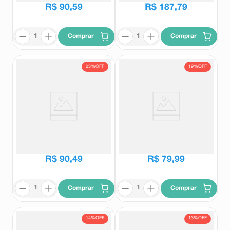
R$
90
,
59
R$
187
,
79
Comprar
Comprar
23%
OFF
19%
OFF
Cocyntal Solução Oral 10
Flexive CDM 350mg/g Creme
Flaconetes 1ml Cada
Dermatológico 50g
Cocyntal
Flexive
R$
117
,
54
R$
98
,
54
R$
90
,
49
R$
79
,
99
Comprar
Comprar
14%
OFF
13%
OFF