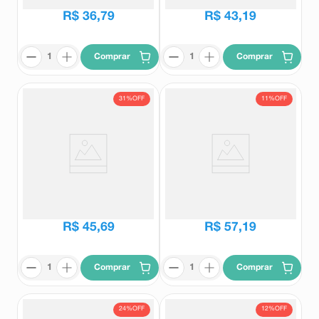
R$
36
,
79
R$
43
,
19
Comprar
Comprar
31%
OFF
11%
OFF
Serenus 20 Comprimidos
Ansiodoron Weleda 40
Revestidos
Comprimidos
Serenus
Ansiodoron
R$
65
,
93
R$
64
,
27
R$
45
,
69
R$
57
,
19
Comprar
Comprar
24%
OFF
12%
OFF