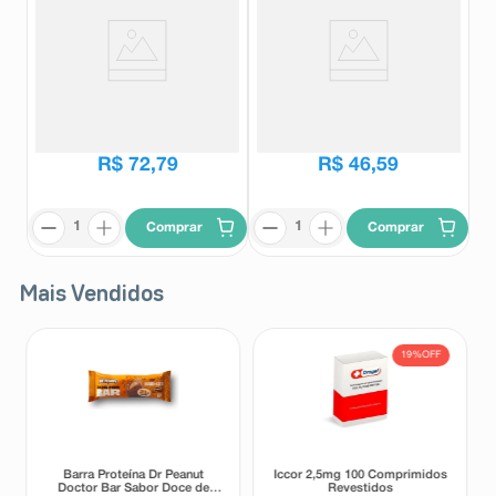
Creme para Prevenção de
Sintocalmy 300mg 20
Assaduras Weleda Baby
Comprimidos Revestidos
Calêndula 120ml
Weleda
Sintocalmy
R$
79
,
90
R$
56
,
78
R$
72
,
79
R$
46
,
59
Comprar
Comprar
Mais Vendidos
19%
OFF
Barra Proteína Dr Peanut
Iccor 2,5mg 100 Comprimidos
Doctor Bar Sabor Doce de
Revestidos