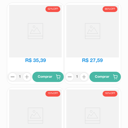
52%
OFF
66%
OFF
Calmasyn 900mg 20
Ritmoneuran RTM 20 Cápsulas
Comprimidos Revestidos
Calmasyn
Ritmoneuran Rtm
R$
74
,
33
R$
80
,
70
R$
35
,
39
R$
27
,
59
Comprar
Comprar
15%
OFF
16%
OFF
Camomilina C 20 Cápsulas
Ansiodoron Weleda 80
Comprimidos