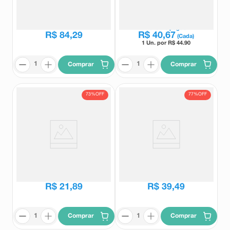
Comprimidos Revestidos
Sominex
Calman
R$
194
,
86
Leve
2
e pague
R$
84
,
29
R$
40
,
67
(Cada)
1 Un. por R$
44.90
Comprar
Comprar
73%
OFF
77%
OFF
Seakalm 260mg 20
Seakalm 600mg 20
Comprimidos
Comprimidos Revestidos
Seakalm
Seakalm
R$
80
,
37
R$
170
,
70
R$
21
,
89
R$
39
,
49
Comprar
Comprar