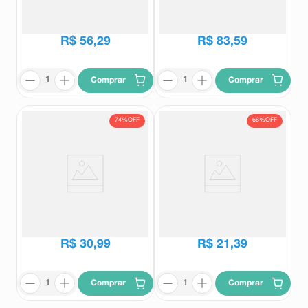
Camomilina
Ansiodoron
R$
66
,
36
R$
99
,
89
R$
56
,
29
R$
83
,
59
Comprar
Comprar
74%
OFF
66%
OFF
Seakalm 90mg/ml Solução Oral
Calmasyn 300mg 20
100ml
Comprimidos Revestidos
Seakalm
Calmasyn
R$
117
,
43
R$
62
,
03
R$
30
,
99
R$
21
,
39
Comprar
Comprar