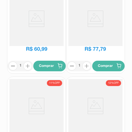
Calman Solução Oral 100ml
Pasalix PI 500mg 30
Comprimidos Revestidos
Calman
Pasalix
R$
80
,
11
R$
88
,
47
R$
60
,
99
R$
77
,
79
Comprar
Comprar
11%
OFF
12%
OFF
Bryophyllum Argento Cultum D2
Camilia Solução Oral 30
Weleda 50ml
Flaconetes de 1ml Cada
Bryophyllum Argento Cultum
Camilia
R$
101
,
43
R$
214
,
36