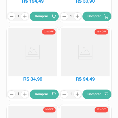
R$
194
,
49
R$
30
,
90
Comprar
Comprar
22%
OFF
15%
OFF
Floral Thérapi Sonho Bom
Pasalix PI 1.000mg 20
Equilíbrio Noturno 30ml
Comprimidos Revestidos
Therapi
Pasalix
R$
44
,
75
R$
111
,
72
R$
34
,
99
R$
94
,
49
Comprar
Comprar
9%
OFF
18%
OFF