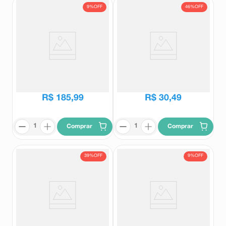
9%
OFF
46%
OFF
Ansiodoron Weleda 220
Calmasyn 37,84mg/ml Solução
Comprimidos
100ml + Copo Medidor
Ansiodoron
Calmasyn
R$
203
,
91
R$
56
,
96
R$
185
,
99
R$
30
,
49
Comprar
Comprar
39%
OFF
9%
OFF
Floral Thérapi Calmim Agitação
Coryzalia Solução Oral 20
e Pressa 30ml
Flaconetes de 1ml Cada
Therapi
Coryzalia