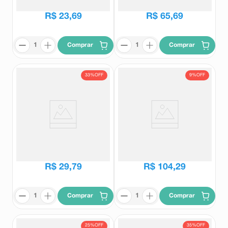
R$
34
,
90
R$
101
,
98
R$
23
,
69
R$
65
,
69
Comprar
Comprar
33%
OFF
9%
OFF
Floral Thérapi Serenide Agonia e
Sédatif PC 60 Comprimidos
Inquietação 30ml
Therapi
Sedatif
R$
44
,
75
R$
114
,
46
R$
29
,
79
R$
104
,
29
Comprar
Comprar
25%
OFF
35%
OFF