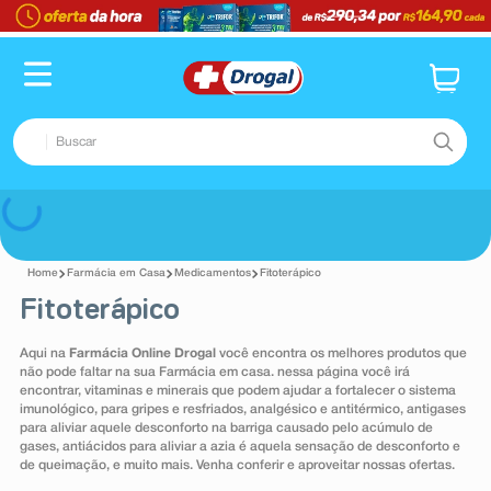
Buscar
TERMOS MAIS BUSCADOS
Voltar
1
º
fralda
Farmácia em Casa
Medicamentos
Fitoterápico
2
º
pampers confort sec max
Fitoterápico
3
º
dipirona
Aqui na
Farmácia Online Drogal
você encontra os melhores produtos que
4
º
lenço umedecido
não pode faltar na sua Farmácia em casa. nessa página você irá
encontrar, vitaminas e minerais que podem ajudar a fortalecer o sistema
5
º
tadalafila
imunológico, para gripes e resfriados, analgésico e antitérmico, antigases
para aliviar aquele desconforto na barriga causado pelo acúmulo de
6
º
minoxidil
gases, antiácidos para aliviar a azia é aquela sensação de desconforto e
de queimação, e muito mais. Venha conferir e aproveitar nossas ofertas.
7
º
desodorante