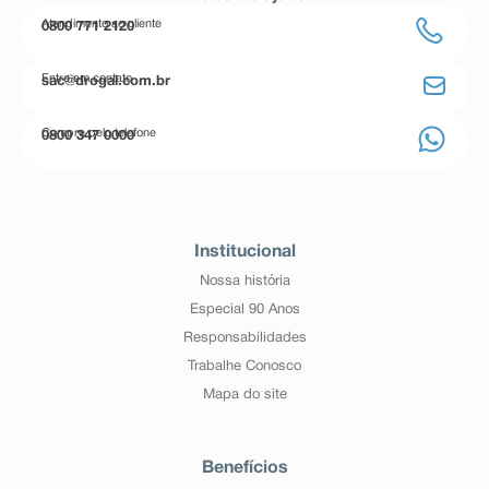
Atendimento ao cliente
0800 771 2120
Entre em contato
sac@drogal.com.br
Compre pelo telefone
0800 347 0000
Institucional
Nossa história
Especial 90 Anos
Responsabilidades
Trabalhe Conosco
Mapa do site
Benefícios