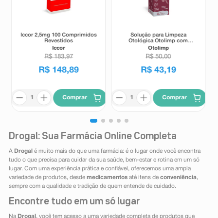
Iccor 2,5mg 100 Comprimidos
Solução para Limpeza
Revestidos
Otológica Otolimp com
Gotejador 2ml
Iccor
Otolimp
R$
183
,
97
R$
50
,
00
R$
148
,
89
R$
43
,
19
Comprar
Comprar
Drogal: Sua Farmácia Online Completa
A
Drogal
é muito mais do que uma farmácia: é o lugar onde você encontra
tudo o que precisa para cuidar da sua saúde, bem-estar e rotina em um só
lugar. Com uma experiência prática e confiável, oferecemos uma ampla
variedade de produtos, desde
medicamentos
até itens de
conveniência
,
sempre com a qualidade e tradição de quem entende de cuidado.
Encontre tudo em um só lugar
Na
Drogal
, você tem acesso a uma variedade completa de produtos que