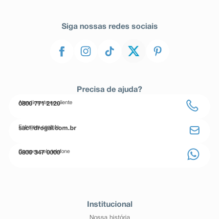
Siga nossas redes sociais
Precisa de ajuda?
Atendimento ao cliente
0800 771 2120
Entre em contato
sac@drogal.com.br
Compre pelo telefone
0800 347 0000
Institucional
Nossa história