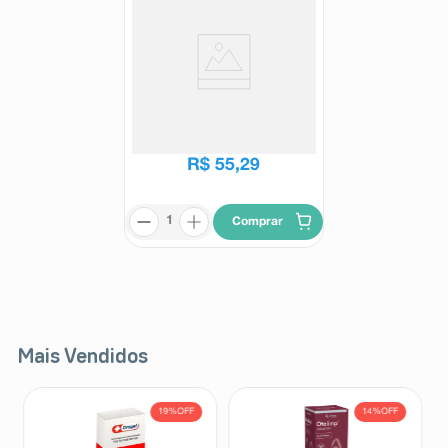
Figmed Cardo Mariano 200mg
30 Cápsulas Duras
Figmed
R$
130
,
76
R$
55
,
29
Comprar
Mais Vendidos
19%
OFF
14%
OFF