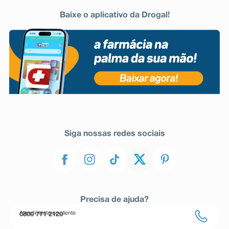
Baixe o aplicativo da Drogal!
Siga nossas redes sociais
Precisa de ajuda?
Atendimento ao cliente
0800 771 2120