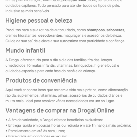
linhas para hidratação, anti-idade,
proteção solar
, acne, sensibilidade e
cuidados capilares. Tudo pensado para atender todos os tipos de pele,
inclusive as mais sensíveis.
Higiene pessoal e beleza
Produtos para a sua rotina de autocuidado, como
shampoos
,
sabonetes
,
cremes hidratantes,
desodorantes
, maquiagens e acessórios de beleza.
Cuide da sua saúde e eleve a sua autoestima com praticidade e confiança.
Mundo infantil
A Drogal oferece tudo para o dia a dia das famílias: fraldas, lenços
umedecidos, fórmulas infantis, vitaminas, brinquedos, higiene bucal e
cuidados especiais para cada fase do bebê e da criança.
Produtos de conveniência
Aqui você encontra itens que tornam a vida mais prática, como alimentação
rápida, suplementos, vitaminas, pilhas, acessórios de cuidados diários e
muito mais. Ideal para resolver várias necessidades em um só lugar.
Vantagens de comprar na Drogal Online
• Além da variedade, a Drogal oferece benefícios exclusivos:
• Entrega rápida em poucas horas ou retirada em até 1h na loja mais próxima;
• Parcelamento em até 3x sem juros;
• Frete grátis em condições especiais;