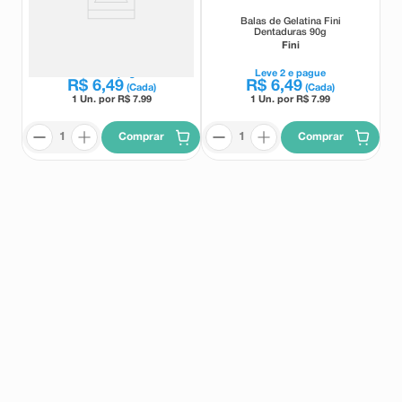
Bala de Gelatina Fini Morango
Balas de Gelatina Fini
Silvestre 80g
Dentaduras 90g
Fini
Fini
Leve
2
e pague
Leve
2
e pague
R$
6
,
49
R$
6
,
49
(Cada)
(Cada)
1 Un. por R$
7.99
1 Un. por R$
7.99
Comprar
Comprar