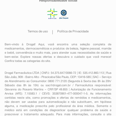
Responsabilidade social
Termos de uso
Política de Privacidade
Bem-vindo à Drogal! Aqui, você encontra uma seleção completa de
medicamentos
,
dermocosméticos e produtos de beleza
,
higiene pessoal
,
mamãe
e bebê
,
conveniência
e muito mais, para atender suas necessidades de saúde e
bem-estar. Explore nossas ofertas e descubra o cuidado que você merece!
Confira todas as categorias do site.
Drogal Farmacêutica LTDA | CNPJ: 54.375.647/0066-72 | IE: 535.412.860.113 | Rua
São João, 909 - Bairro Alto - Piracicaba/São Paulo, CEP: 13416-585 | SAC – Serviço
de Atendimento ao Consumidor: 0800 771 2120 (Segunda à Sexta das 8h às 20h/
Sábado das 8h às 15h) ou
sac@drogal.com.br
/ Farmacêutica responsável:
Giovanna do Rosario Martins – CRF/SP 49.855 | Autorização de Funcionamento
Anvisa (AFE): 7.15583.1 / CEVS: 353870901-477-000047-1-5. As informações
contidas neste site, como promoções e ofertas de remédios e medicamentos,
não devem ser usadas para automedicação e não substituem, em hipótese
alguma, a medicação prescrita pelo profissional da área médica. Somente o
médico está em condições de diagnosticar qualquer problema de saúde e
prescrever o tratamento adequado. Para mais informações, consulte o site