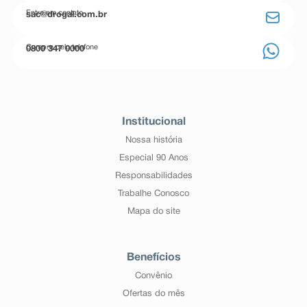
Entre em contato
sac@drogal.com.br
Compre pelo telefone
0800 347 0000
Institucional
Nossa história
Especial 90 Anos
Responsabilidades
Trabalhe Conosco
Mapa do site
Benefícios
Convênio
Ofertas do mês