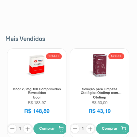
Mais Vendidos
19%
OFF
14%
OFF
Iccor 2,5mg 100 Comprimidos
Solução para Limpeza
Revestidos
Otológica Otolimp com
Gotejador 2ml
Iccor
Otolimp
R$
183
,
97
R$
50
,
00
R$
148
,
89
R$
43
,
19
Comprar
Comprar