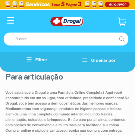
Buscar
TERMOS MAIS BUSCADOS
Filtrar
Ordenar por
Voltar
1
º
fralda
Para articulação
2
º
dipirona
3
º
lenço umedecido
Você sabia que a Drogal é uma Farmácia Online Completa? Aqui você
encontra tudo em um só lugar, com variedade, praticidade e confiança! Na
4
º
tadalafila
Drogal
, você tem acesso a dermocosméticos das melhores marcas,
5
º
minoxidil
Medicamentos
com segurança, produtos de
higiene pessoal
e
beleza
,
além de uma linha completa do
mundo infantil
, incluindo
fraldas
,
6
º
desodorante
alimentação, cuidados e
brinquedos
. E não para por aí: ainda contamos
com opções de conveniência e muito mais para facilitar a sua rotina.
7
º
esmalte
Comprar online é rápido e vantajoso: receba sua compra com entrega