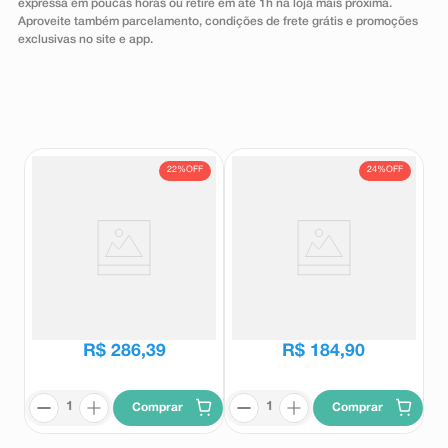
expressa em poucas horas ou retire em até 1h na loja mais próxima.
8
º
teste gravidez
Aproveite também parcelamento, condições de frete grátis e promoções
exclusivas no site e app.
9
º
absorvente
10
º
shampoo
22%
OFF
24%
OFF
Suplemento Alimentar Fixare
Suplemento Alimentar Fixare
Flex 120 Comprimidos
Flex 60 Comprimidos
Fixare
Fixare
R$
365
,
37
R$
243
,
81
R$
286
,
39
R$
184
,
90
Comprar
Comprar