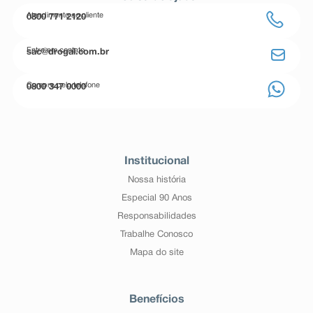
Atendimento ao cliente
0800 771 2120
Entre em contato
sac@drogal.com.br
Compre pelo telefone
0800 347 0000
Institucional
Nossa história
Especial 90 Anos
Responsabilidades
Trabalhe Conosco
Mapa do site
Benefícios