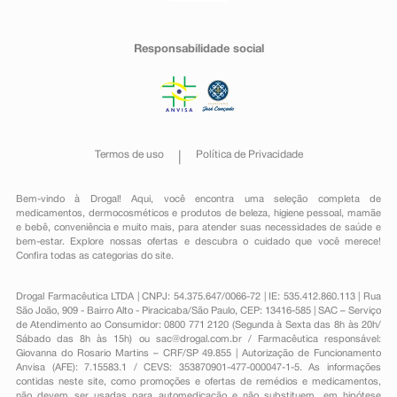
Responsabilidade social
Termos de uso
Política de Privacidade
Bem-vindo à Drogal! Aqui, você encontra uma seleção completa de
medicamentos
,
dermocosméticos e produtos de beleza
,
higiene pessoal
,
mamãe
e bebê
,
conveniência
e muito mais, para atender suas necessidades de saúde e
bem-estar. Explore nossas ofertas e descubra o cuidado que você merece!
Confira todas as categorias do site.
Drogal Farmacêutica LTDA | CNPJ: 54.375.647/0066-72 | IE: 535.412.860.113 | Rua
São João, 909 - Bairro Alto - Piracicaba/São Paulo, CEP: 13416-585 | SAC – Serviço
de Atendimento ao Consumidor: 0800 771 2120 (Segunda à Sexta das 8h às 20h/
Sábado das 8h às 15h) ou
sac@drogal.com.br
/ Farmacêutica responsável:
Giovanna do Rosario Martins – CRF/SP 49.855 | Autorização de Funcionamento
Anvisa (AFE): 7.15583.1 / CEVS: 353870901-477-000047-1-5. As informações
contidas neste site, como promoções e ofertas de remédios e medicamentos,
não devem ser usadas para automedicação e não substituem, em hipótese