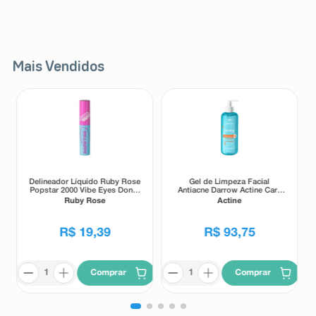
Mais Vendidos
Delineador Líquido Ruby Rose
Gel de Limpeza Facial
Popstar 2000 Vibe Eyes Don' t
Antiacne Darrow Actine Care
Lie Preto 5,5g
Alta Tolerância 400g
Ruby Rose
Actine
R$
19
,
39
R$
93
,
75
Comprar
Comprar