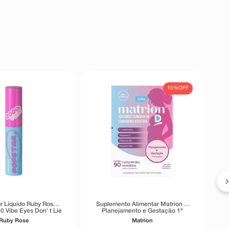
15%
OFF
S
r Líquido Ruby Rose
Suplemento Alimentar Matrion D
0 Vibe Eyes Don' t Lie
Planejamento e Gestação 1°
Preto 5,5g
Trimestre 90 Comprimidos
Ruby Rose
Matrion
Revestidos