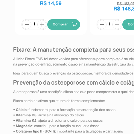
R$
14
,
59
R$
183
,
9
R$
148
,
Comprar
Co
Fixare: A manutenção completa para seus os
A linha Fixare EMS foi desenvolvida para oferecer suporte completo à saúd
na prevenção do enfraquecimento ósseo e na manutenção da estrutura do c
Ideal para quem busca prevenção da osteoporose, melhora da densidade ós
Prevenção da osteoporose com cálcio e colá
A osteoporose é uma condição silenciosa que pode comprometer a qualidade 
Fixare combina ativos que atuam de forma complementar:
•
Cálcio
: fundamental para a formação e manutenção dos ossos
•
Vitamina D3
: auxilia na absorção do cálcio
•
Vitamina K2
: ajuda a direcionar o cálcio para os ossos
•
Magnésio
: contribui para a função muscular e óssea
•
Colágeno tipo II (UC-II)
: importante para articulações e cartilagens