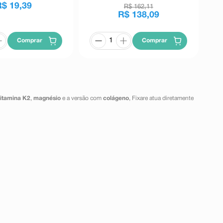
R$
19
,
39
R$
162
,
11
R$
138
,
09
Comprar
Comprar
vitamina K2
,
magnésio
e a versão com
colágeno
, Fixare atua diretamente