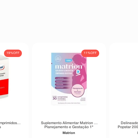
19%
OFF
11%
OFF
omprimidos
Suplemento Alimentar Matrion D
Delineado
s
Planejamento e Gestação 1°
Popstar 200
Trimestre 30 Comprimidos
Matrion
Revestidos