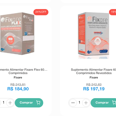
24%
OFF
19
mento Alimentar Fixare Flex 60
Suplemento Alimentar Fixare 6
Comprimidos
Comprimidos Revestidos
Fixare
Fixare
R$
243
,
81
R$
242
,
83
R$
184
,
90
R$
197
,
19
Comprar
Comprar