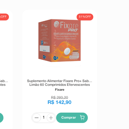
%
OFF
51%
OFF
Sabor
Suplemento Alimentar Fixare Pro+ Sabor
ntes
Limão 60 Comprimidos Efervescentes
Fixare
R$
293
,
20
R$
142
,
90
Comprar