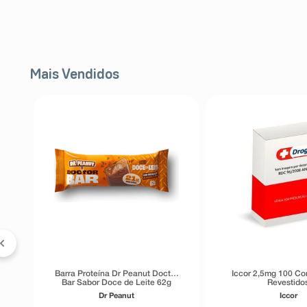
Mais Vendidos
 &
5%
Barra Proteína Dr Peanut Doctor
Iccor 2,5mg 100 C
Bar Sabor Doce de Leite 62g
Revestido
Dr Peanut
Iccor