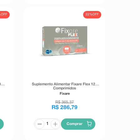
%
OFF
22%
OFF
0
Suplemento Alimentar Fixare Flex 120
Comprimidos
Fixare
R$
365
,
37
R$
286
,
79
Comprar