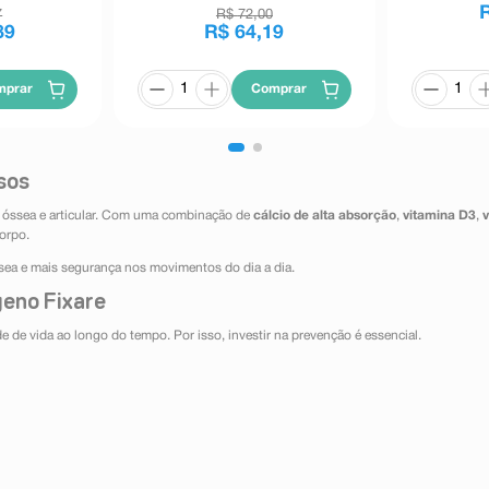
7
R$
72
,
00
89
R$
64
,
19
mprar
Comprar
sos
e óssea e articular. Com uma combinação de
cálcio de alta absorção
,
vitamina D3
,
orpo.
sea e mais segurança nos movimentos do dia a dia.
geno Fixare
de vida ao longo do tempo. Por isso, investir na prevenção é essencial.