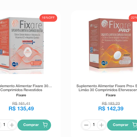
16%
OFF
22
lemento Alimentar Fixare 30
Suplemento Alimentar Fixare Pro+ 
Comprimidos Revestidos
Limão 30 Comprimidos Efervesce
Fixare
Fixare
R$
161
,
41
R$
183
,
23
R$
135
,
49
R$
142
,
39
Comprar
Comprar