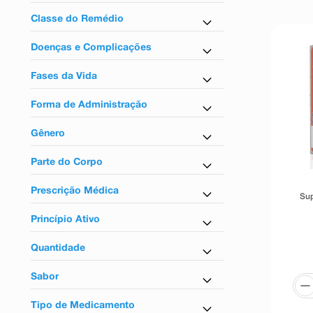
Vitamina D + Associações
Classe do Remédio
Antiartríticos
Doenças e Complicações
Para artrite
Fases da Vida
Para adultos
Forma de Administração
Uso oral
Gênero
Unissex
Parte do Corpo
Para articulação
Prescrição Médica
Sup
Não
Princípio Ativo
Vitamin k2
Quantidade
Cálcio
120 Comprimidos
Magnésio
Sabor
30 Comprimidos
Magnésio Quelato
Limão
60 Comprimidos
Vitamina D3
Tipo de Medicamento