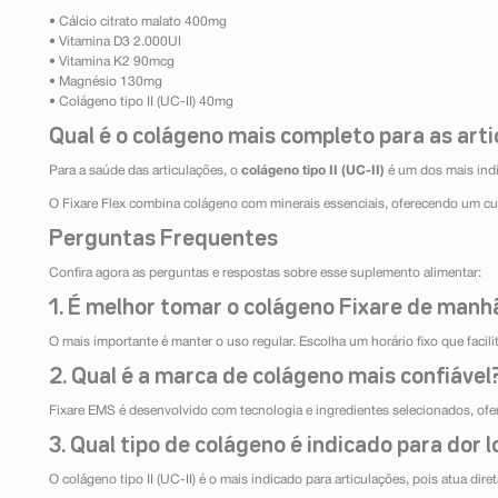
• Cálcio citrato malato 400mg
• Vitamina D3 2.000UI
• Vitamina K2 90mcg
• Magnésio 130mg
• Colágeno tipo II (UC-II) 40mg
Qual é o colágeno mais completo para as art
Para a saúde das articulações, o
colágeno tipo II (UC-II)
é um dos mais indi
O Fixare Flex combina colágeno com minerais essenciais, oferecendo um cu
Perguntas Frequentes
Confira agora as perguntas e respostas sobre esse suplemento alimentar:
1. É melhor tomar o colágeno Fixare de manhã
O mais importante é manter o uso regular. Escolha um horário fixo que facilit
2. Qual é a marca de colágeno mais confiável
Fixare EMS é desenvolvido com tecnologia e ingredientes selecionados, of
3. Qual tipo de colágeno é indicado para dor 
O colágeno tipo II (UC-II) é o mais indicado para articulações, pois atua dir