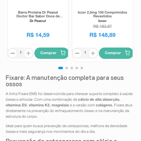
Barra Proteína Dr Peanut
Iccor 2,5mg 100 Comprimidos
Doctor Bar Sabor Doce de
Revestidos
Leite 62g
Dr Peanut
Iccor
R$
183
,
97
R$
14
,
59
R$
148
,
89
Comprar
Comprar
Fixare: A manutenção completa para seus
ossos
A linha Fixare EMS foi desenvolvida para oferecer suporte completo à saúde
óssea e articular. Com uma combinação de
cálcio de alta absorção
,
vitamina D3
,
vitamina K2
,
magnésio
e a versão com
colágeno
, Fixare atua
diretamente na prevenção do enfraquecimento ósseo e na manutenção da
estrutura do corpo.
Ideal para quem busca prevenção da osteoporose, melhora da densidade
óssea e mais segurança nos movimentos do dia a dia.