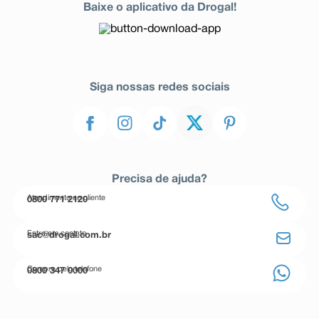
Baixe o aplicativo da Drogal!
Siga nossas redes sociais
Precisa de ajuda?
Atendimento ao cliente
0800 771 2120
Entre em contato
sac@drogal.com.br
Compre pelo telefone
0800 347 0000