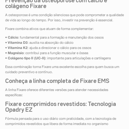
Prevenção da osteoporose com cálcio e
colágeno Fixare
A osteoporose é uma condição silenciosa que pode comprometer a qualidade
de vida ao longo do tempo. Por isso, investir na prevenção é essencial.
Fixare combina ativos que atuam de forma complementar:
•
Cálcio
: fundamental para a formação e manutenção dos ossos
•
Vitamina D3
: auxilia na absorção do cálcio
•
Vitamina K2
: ajuda a direcionar o cálcio para os ossos
•
Magnésio
: contribui para a função muscular e óssea
•
Colágeno tipo II (UC-II)
: importante para articulações e cartilagens
Essa combinação torna Fixare uma excelente escolha para quem busca um
cuidado preventivo e contínuo.
Conheça a linha completa de Fixare EMS
A linha Fixare oferece diferentes versões para atender necessidades
específicas:
Fixare comprimidos revestidos: Tecnologia
Opadry EZ
Fórmula pensada para o uso diário com praticidade, com a tecnologia de
comprimidos revestidos que libera de forma imediata no organismo