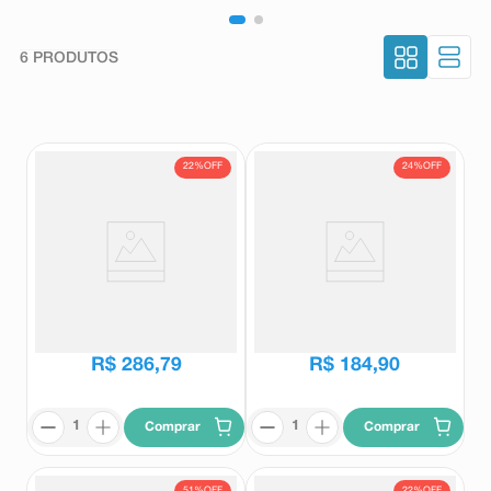
6
PRODUTOS
22%
OFF
24%
OFF
Suplemento Alimentar Fixare
Suplemento Alimentar Fixare
Flex 120 Comprimidos
Flex 60 Comprimidos
Fixare
Fixare
R$
365
,
37
R$
243
,
81
R$
286
,
79
R$
184
,
90
Comprar
Comprar
51%
OFF
22%
OFF