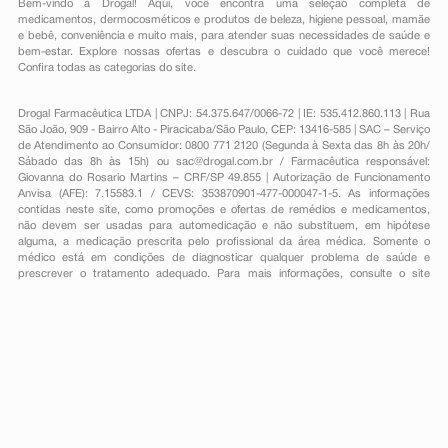
Bem-vindo à Drogal! Aqui, você encontra uma seleção completa de
medicamentos
,
dermocosméticos e produtos de beleza
,
higiene pessoal
,
mamãe
e bebê
,
conveniência
e muito mais, para atender suas necessidades de saúde e
bem-estar. Explore nossas ofertas e descubra o cuidado que você merece!
Confira todas as categorias do site.
Drogal Farmacêutica LTDA | CNPJ: 54.375.647/0066-72 | IE: 535.412.860.113 | Rua
São João, 909 - Bairro Alto - Piracicaba/São Paulo, CEP: 13416-585 | SAC – Serviço
de Atendimento ao Consumidor: 0800 771 2120 (Segunda à Sexta das 8h às 20h/
Sábado das 8h às 15h) ou
sac@drogal.com.br
/ Farmacêutica responsável:
Giovanna do Rosario Martins – CRF/SP 49.855 | Autorização de Funcionamento
Anvisa (AFE): 7.15583.1 / CEVS: 353870901-477-000047-1-5. As informações
contidas neste site, como promoções e ofertas de remédios e medicamentos,
não devem ser usadas para automedicação e não substituem, em hipótese
alguma, a medicação prescrita pelo profissional da área médica. Somente o
médico está em condições de diagnosticar qualquer problema de saúde e
prescrever o tratamento adequado. Para mais informações, consulte o site
Anvisa. As fotos contidas em nosso site são meramente ilustrativas. Promoções e
preços são válidos apenas para compras on-line, caso haja disponibilidade e
estão sujeitos a alterações no decorrer do dia. Todos os direitos reservados.
Powered by