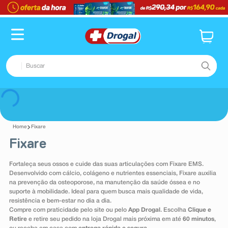
TERMOS MAIS BUSCADOS
1
º
fralda
2
º
pampers confort sec max
Buscar
3
º
dipirona
4
º
lenço umedecido
TERMOS MAIS BUSCADOS
Voltar
5
º
tadalafila
1
º
fralda
6
º
minoxidil
Fixare
2
º
pampers confort sec max
Fixare
7
º
desodorante
3
º
dipirona
8
º
teste gravidez
Fortaleça seus ossos e cuide das suas articulações com Fixare EMS.
4
º
lenço umedecido
Desenvolvido com cálcio, colágeno e nutrientes essenciais, Fixare auxilia
9
º
esmalte
na prevenção da osteoporose, na manutenção da saúde óssea e no
5
º
tadalafila
suporte à mobilidade. Ideal para quem busca mais qualidade de vida,
10
º
absorvente
resistência e bem-estar no dia a dia.
6
º
minoxidil
Compre com praticidade pelo site ou pelo
App Drogal
. Escolha
Clique e
Retire
e retire seu pedido na loja Drogal mais próxima em até
60 minutos
,
7
º
desodorante