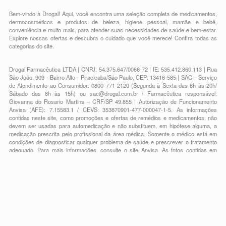
Bem-vindo à Drogal! Aqui, você encontra uma seleção completa de
medicamentos
,
dermocosméticos e produtos de beleza
,
higiene pessoal
,
mamãe e bebê
,
conveniência
e muito mais, para atender suas necessidades de saúde e bem-estar.
Explore nossas ofertas e descubra o cuidado que você merece!
Confira todas as
categorias do site.
Drogal Farmacêutica LTDA | CNPJ: 54.375.647/0066-72 | IE: 535.412.860.113 | Rua
São João, 909 - Bairro Alto - Piracicaba/São Paulo, CEP: 13416-585 | SAC – Serviço
de Atendimento ao Consumidor: 0800 771 2120 (Segunda à Sexta das 8h às 20h/
Sábado das 8h às 15h) ou
sac@drogal.com.br
/ Farmacêutica responsável:
Giovanna do Rosario Martins – CRF/SP 49.855 | Autorização de Funcionamento
Anvisa (AFE): 7.15583.1 / CEVS: 353870901-477-000047-1-5. As informações
contidas neste site, como promoções e ofertas de remédios e medicamentos, não
devem ser usadas para automedicação e não substituem, em hipótese alguma, a
medicação prescrita pelo profissional da área médica. Somente o médico está em
condições de diagnosticar qualquer problema de saúde e prescrever o tratamento
adequado. Para mais informações, consulte o site Anvisa. As fotos contidas em
nosso site são meramente ilustrativas. Promoções e preços são válidos apenas
para compras on-line, caso haja disponibilidade e estão sujeitos a alterações no
decorrer do dia. Todos os direitos reservados.
Powered by