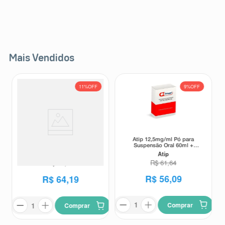
Mais Vendidos
11%
OFF
9%
OFF
Atip 12,5mg/ml Pó para
Suplemento Alimentar Matrion
Suspensão Oral 60ml +
D Planejamento e Gestação 1°
Seringa Dosadora
Atip
Trimestre 30 Comprimidos
Matrion
Revestidos
R$
61
,
64
R$
72
,
00
R$
56
,
09
R$
64
,
19
Comprar
Comprar