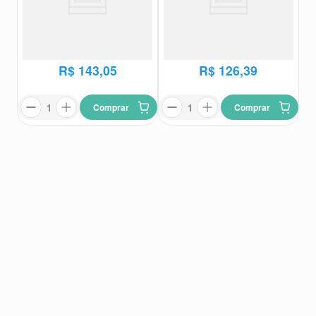
Desodorante Colônia Feminino
Desodorante Colônia Eudora
Eudora Diva Esplêndida 100ml
Velvet Authentic 100ml
Eudora
Eudora
R$
143
,
05
R$
126
,
39
Comprar
Comprar