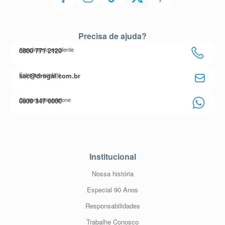
Precisa de ajuda?
Atendimento ao cliente
0800 771 2120
Entre em contato
sac@drogal.com.br
Compre pelo telefone
0800 347 0000
Institucional
Nossa história
Especial 90 Anos
Responsabilidades
Trabalhe Conosco