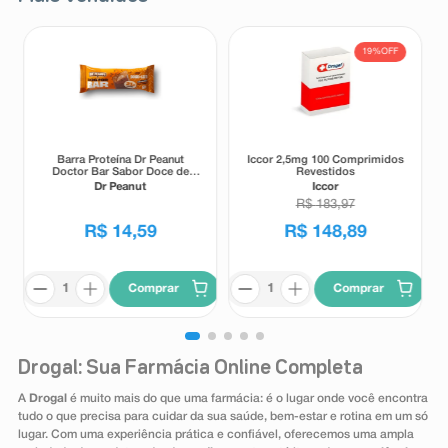
19%
OFF
Barra Proteína Dr Peanut
Iccor 2,5mg 100 Comprimidos
Doctor Bar Sabor Doce de
Revestidos
Leite 62g
Dr Peanut
Iccor
R$
183
,
97
R$
14
,
59
R$
148
,
89
Comprar
Comprar
Drogal: Sua Farmácia Online Completa
A
Drogal
é muito mais do que uma farmácia: é o lugar onde você encontra
tudo o que precisa para cuidar da sua saúde, bem-estar e rotina em um só
lugar. Com uma experiência prática e confiável, oferecemos uma ampla