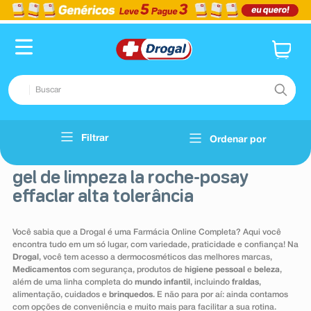
Buscar
TERMOS MAIS BUSCADOS
Filtrar
Ordenar por
Voltar
1
º
fralda
gel de limpeza la roche-posay
2
º
pampers confort sec max
effaclar alta tolerância
3
º
dipirona
4
º
lenço umedecido
Você sabia que a Drogal é uma Farmácia Online Completa? Aqui você
encontra tudo em um só lugar, com variedade, praticidade e confiança! Na
5
º
tadalafila
Drogal
, você tem acesso a dermocosméticos das melhores marcas,
Medicamentos
com segurança, produtos de
higiene pessoal
e
beleza
,
6
º
minoxidil
além de uma linha completa do
mundo infantil
, incluindo
fraldas
,
alimentação, cuidados e
brinquedos
. E não para por aí: ainda contamos
7
º
desodorante
com opções de conveniência e muito mais para facilitar a sua rotina.