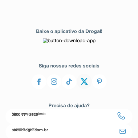
Baixe o aplicativo da Drogal!
Siga nossas redes sociais
Precisa de ajuda?
Atendimento ao cliente
0800 771 2120
Entre em contato
sac@drogal.com.br