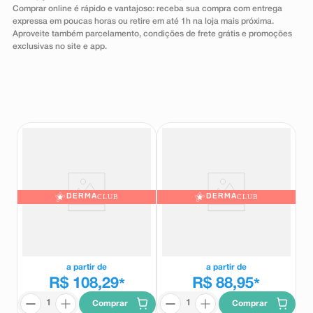
Comprar online é rápido e vantajoso: receba sua compra com entrega
8
º
absorvente
expressa em poucas horas ou retire em até 1h na loja mais próxima.
Aproveite também parcelamento, condições de frete grátis e promoções
9
º
teste gravidez
exclusivas no site e app.
10
º
esmalte
DERMA
CLUB
DERMA
CLUB
Gel de Limpeza La Roche-Posay
Gel de Limpeza La Roche-Posay
Effaclar Alta Tolerância 300g
Effaclar Alta Tolerância 150g
La Roche-Posay
La Roche-Posay
a partir de
a partir de
R$ 108,29
R$ 88,95
*
*
Comprar
Comprar