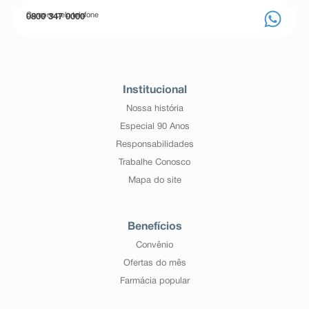
Compre pelo telefone
0800 347 0000
Institucional
Nossa história
Especial 90 Anos
Responsabilidades
Trabalhe Conosco
Mapa do site
Benefícios
Convênio
Ofertas do mês
Farmácia popular