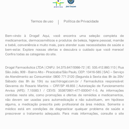
Termos de uso
Política de Privacidade
Bem-vindo à Drogal! Aqui, você encontra uma seleção completa de
medicamentos
,
dermocosméticos e produtos de beleza
,
higiene pessoal
,
mamãe
e bebê
,
conveniência
e muito mais, para atender suas necessidades de saúde e
bem-estar. Explore nossas ofertas e descubra o cuidado que você merece!
Confira todas as categorias do site.
Drogal Farmacêutica LTDA | CNPJ: 54.375.647/0066-72 | IE: 535.412.860.113 | Rua
São João, 909 - Bairro Alto - Piracicaba/São Paulo, CEP: 13416-585 | SAC – Serviço
de Atendimento ao Consumidor: 0800 771 2120 (Segunda à Sexta das 8h às 20h/
Sábado das 8h às 15h) ou
sac@drogal.com.br
/ Farmacêutica responsável:
Giovanna do Rosario Martins – CRF/SP 49.855 | Autorização de Funcionamento
Anvisa (AFE): 7.15583.1 / CEVS: 353870901-477-000047-1-5. As informações
contidas neste site, como promoções e ofertas de remédios e medicamentos,
não devem ser usadas para automedicação e não substituem, em hipótese
alguma, a medicação prescrita pelo profissional da área médica. Somente o
médico está em condições de diagnosticar qualquer problema de saúde e
prescrever o tratamento adequado. Para mais informações, consulte o site
Anvisa. As fotos contidas em nosso site são meramente ilustrativas. Promoções e
preços são válidos apenas para compras on-line, caso haja disponibilidade e
estão sujeitos a alterações no decorrer do dia. Todos os direitos reservados.