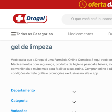
O que você está buscando? 
TERMOS MAIS BUSCADOS
Medicamentos
D
1
º
fralda
gel de limpeza
2
º
pampers confort sec max
3
º
dipirona
Você sabia que a Drogal é uma Farmácia Online Completa? Aqui você enc
Medicamentos
com segurança, produtos de
higiene pessoal
e
beleza
, a
4
º
lenço umedecido
conveniência e muito mais para facilitar a sua rotina. Comprar online é
condições de frete grátis e promoções exclusivas no site e app.
5
º
tadalafila
6
º
minoxidil
Departamento
7
º
desodorante
Cuidados com a Pele
Categoria
8
º
absorvente
Cuidados com o Cabelo
Analgésico e Anestésico Tópico
Dermocosméticos
Variações