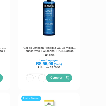
L-01
Gel de Limpeza Principia GL-02 Mix de
co +
Tensoativos + Glicerina + PCS Sódico
500g
Principia
Leve
2
e pague
R$
55
,
99
(Cada)
1 Un. por R$
63.99
Comprar
Leve + Pague -