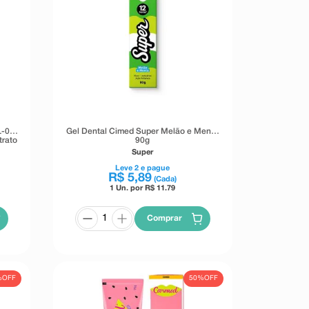
L-03
Gel Dental Cimed Super Melão e Menta
trato
90g
Super
Leve
2
e pague
R$
5
,
89
(Cada)
1 Un. por R$
11.79
Comprar
%
OFF
50%
OFF