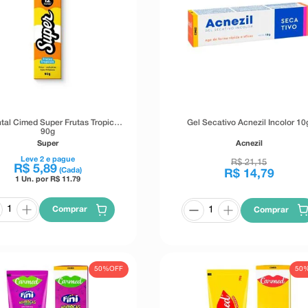
tal Cimed Super Frutas Tropicais
Gel Secativo Acnezil Incolor 10
90g
Super
Acnezil
Leve
2
e pague
R$
21
,
15
R$
5
,
89
(Cada)
R$
14
,
79
1 Un. por R$
11.79
Comprar
Comprar
50%
OFF
50