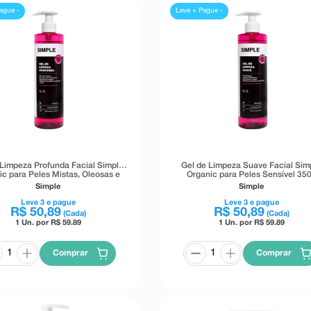
ague -
Leve + Pague -
 Limpeza Profunda Facial Simple
Gel de Limpeza Suave Facial Sim
ic para Peles Mistas, Oleosas e
Organic para Peles Sensível 35
Acneicas 350g
Simple
Simple
Leve
3
e pague
Leve
3
e pague
R$
50
,
89
R$
50
,
89
(Cada)
(Cada)
1 Un. por R$
59.89
1 Un. por R$
59.89
Comprar
Comprar