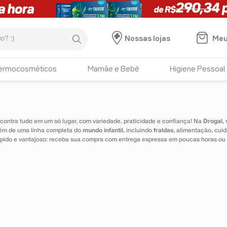
:)
Meu
Nossas lojas
HISTÓRICO DE BUSCAS
ermocosméticos
Mamãe e Bebê
Higiene Pessoal
gel de limpeza
ontra tudo em um só lugar, com variedade, praticidade e confiança! Na
Drogal
,
lém de uma linha completa do
mundo infantil
, incluindo
fraldas
, alimentação, cui
 rápido e vantajoso: receba sua compra com entrega expressa em poucas horas ou