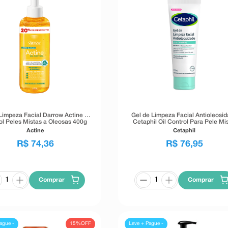
Limpeza Facial Darrow Actine Oil
Gel de Limpeza Facial Antioleosi
ol Peles Mistas a Oleosas 400g
Cetaphil Oil Control Para Pele Mis
Oleosa e Sensível 236ml
Actine
Cetaphil
R$
74
,
36
R$
76
,
95
Comprar
Comprar
15%
OFF
ague -
Leve + Pague -