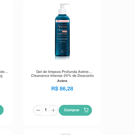
ple
Gel de limpeza Profunda Avène
0g
Cleanance Intense 20% de Desconto
300g
Avène
R$
86
,
28
Comprar