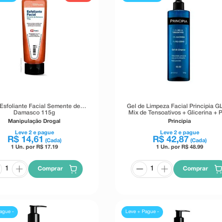
 Esfoliante Facial Semente de
Gel de Limpeza Facial Principia G
Damasco 115g
Mix de Tensoativos + Glicerina +
Sódico 350g
Manipulação Drogal
Principia
Leve
2
e pague
Leve
2
e pague
R$
14
,
61
R$
42
,
87
(Cada)
(Cada)
1 Un. por R$
17.19
1 Un. por R$
48.99
Comprar
Comprar
ague -
Leve + Pague -