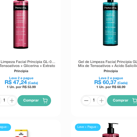
 Limpeza Facial Principia GL-03
Gel de Limpeza Facial Principia G
Tensoativos + Glicerina + Extrato
Mix de Tensoativos + Ácido Salicíli
de Algodão 350g
Glicerina 500g
Principia
Principia
Leve
2
e pague
Leve
2
e pague
R$
47
,
24
R$
60
,
37
(Cada)
(Cada)
1 Un. por R$
53.99
1 Un. por R$
68.99
Comprar
Comprar
ague -
Leve + Pague -