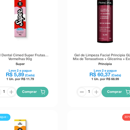
l Dental Cimed Super Frutas
Gel de Limpeza Facial Principia G
Vermelhas 90g
Mix de Tensoativos + Glicerina + Ex
de Algodão 500g
Super
Principia
Leve
2
e pague
Leve
2
e pague
R$
5
,
89
R$
60
,
37
(Cada)
(Cada)
1 Un. por R$
11.79
1 Un. por R$
68.99
Comprar
Comprar
30
ague -