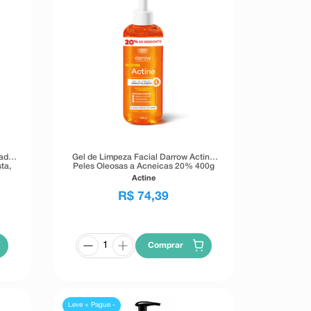
dade
Gel de Limpeza Facial Darrow Actine
ta,
Peles Oleosas a Acneicas 20% 400g
Actine
R$
74
,
39
Comprar
Leve + Pague -