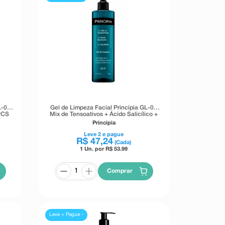
L-02
Gel de Limpeza Facial Principia GL-01
 PCS
Mix de Tensoativos + Ácido Salicílico +
Glicerina 350g
Principia
Leve
2
e pague
R$
47
,
24
(Cada)
1 Un. por R$
53.99
Comprar
Leve + Pague -