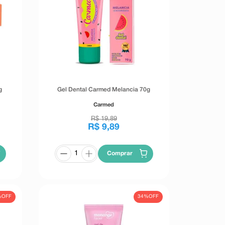
g
Gel Dental Carmed Melancia 70g
Carmed
R$
19
,
89
R$
9
,
89
Comprar
%
OFF
34%
OFF