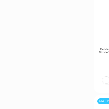
Gel de
Mix de 
Leve + P