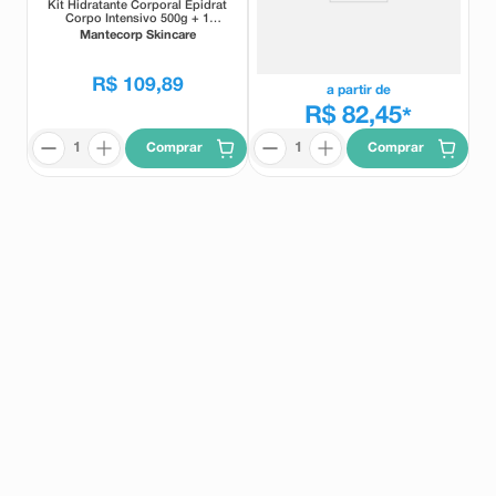
Kit Hidratante Corporal Epidrat
Creme Hidratante Facial Epidrat
Corpo Intensivo 500g + 1
Calm 40ml
Hidratante Restaurador Epidrat
Mantecorp Skincare
Mantecorp Skincare
Calm 40ml
R$
109
,
89
a partir de
R$ 82,45
*
Comprar
Comprar