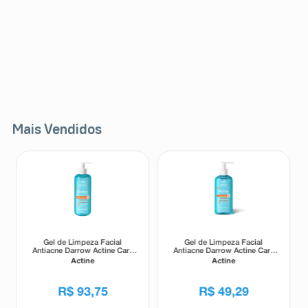
Mais Vendidos
Gel de Limpeza Facial
Gel de Limpeza Facial
Antiacne Darrow Actine Care
Antiacne Darrow Actine Care
Alta Tolerância 400g
Alta Tolerância 140g
Actine
Actine
R$
93
,
75
R$
49
,
29