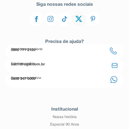
Siga nossas redes sociais
Precisa de ajuda?
Atendimento ao cliente
0800 771 2120
Entre em contato
sac@drogal.com.br
Compre pelo telefone
0800 347 0000
Institucional
Nossa história
Especial 90 Anos