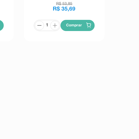
R$
53
,
85
R$
35
,
69
Comprar