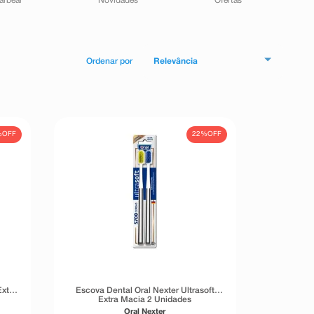
arbear
Novidades
Ofertas
Relevância
%
OFF
22%
OFF
xtra
Escova Dental Oral Nexter Ultrasoft
Extra Macia 2 Unidades
Oral Nexter