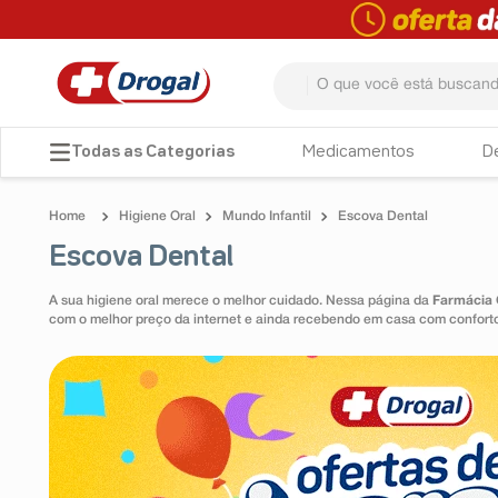
O que você está buscando? 
TERMOS MAIS BUSCADOS
Medicamentos
D
1
º
fralda
Higiene Oral
Mundo Infantil
Escova Dental
2
º
pampers confort sec max
Escova Dental
3
º
dipirona
A sua higiene oral merece o melhor cuidado. Nessa página da
Farmácia 
4
º
lenço umedecido
com o melhor preço da internet e ainda recebendo em casa com conforto,
5
º
tadalafila
6
º
minoxidil
7
º
desodorante
8
º
teste gravidez