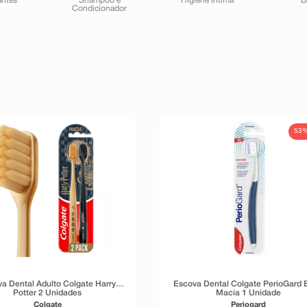
antes
Shampoo e
Higiene Íntima
B
Condicionador
53
a Dental Adulto Colgate Harry
Escova Dental Colgate PerioGard E
Potter 2 Unidades
Macia 1 Unidade
Colgate
Periogard