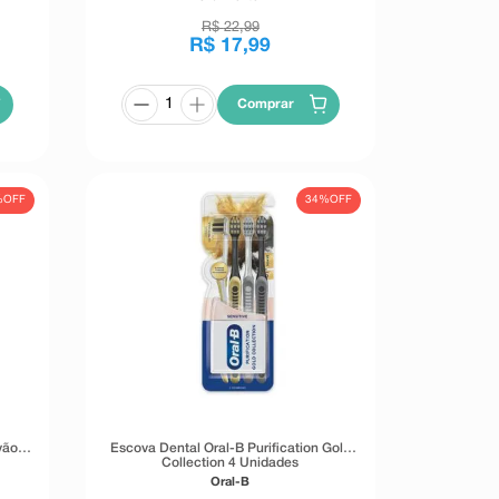
R$
22
,
99
R$
17
,
99
Comprar
%
OFF
34%
OFF
vão 4
Escova Dental Oral-B Purification Gold
Collection 4 Unidades
Oral-B