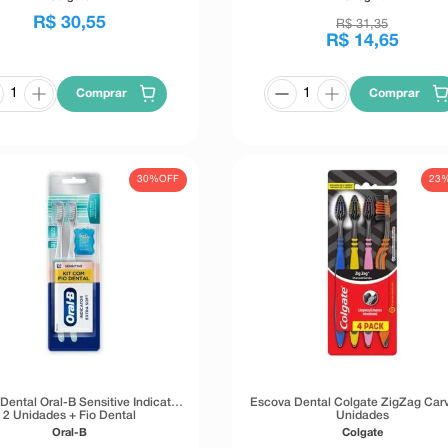
R$
30
,
55
R$
31
,
35
R$
14
,
65
Comprar
Comprar
30%
OFF
23
Dental Oral-B Sensitive Indicator
Escova Dental Colgate ZigZag Car
2 Unidades + Fio Dental
Unidades
Oral-B
Colgate