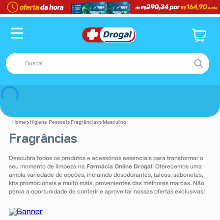
TERMOS MAIS BUSCADOS
1
º
fralda
2
º
pampers confort sec max
Buscar
3
º
dipirona
4
º
lenço umedecido
TERMOS MAIS BUSCADOS
Voltar
5
º
tadalafila
1
º
fralda
6
º
minoxidil
Higiene Pessoal
Fragrâncias
Masculino
2
º
pampers confort sec max
Fragrâncias
7
º
desodorante
3
º
dipirona
8
º
absorvente
Descubra todos os produtos e acessórios essenciais para transformar o
4
º
lenço umedecido
seu momento de limpeza na
Farmácia Online Drogal
! Oferecemos uma
9
º
teste gravidez
ampla variedade de opções, incluindo desodorantes, talcos, sabonetes,
5
º
tadalafila
kits promocionais e muito mais, provenientes das melhores marcas. Não
10
º
esmalte
perca a oportunidade de conferir e aproveitar nossas ofertas exclusivas!
6
º
minoxidil
7
º
desodorante