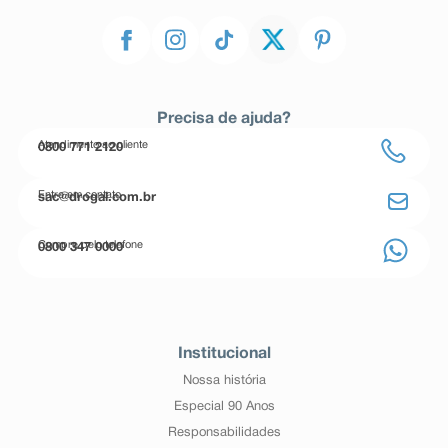
Precisa de ajuda?
Atendimento ao cliente
0800 771 2120
Entre em contato
sac@drogal.com.br
Compre pelo telefone
0800 347 0000
Institucional
Nossa história
Especial 90 Anos
Responsabilidades