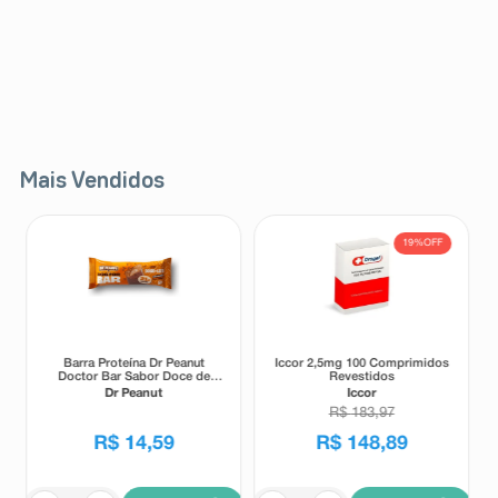
Mais Vendidos
19%
OFF
Barra Proteína Dr Peanut
Iccor 2,5mg 100 Comprimidos
Doctor Bar Sabor Doce de
Revestidos
Leite 62g
Dr Peanut
Iccor
R$
183
,
97
R$
14
,
59
R$
148
,
89