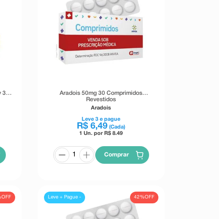
y 30
Aradois 50mg 30 Comprimidos
Revestidos
Aradois
Leve
3
e pague
R$
6
,
49
(Cada)
1 Un. por R$
8.49
Comprar
%
OFF
42%
OFF
Leve + Pague -