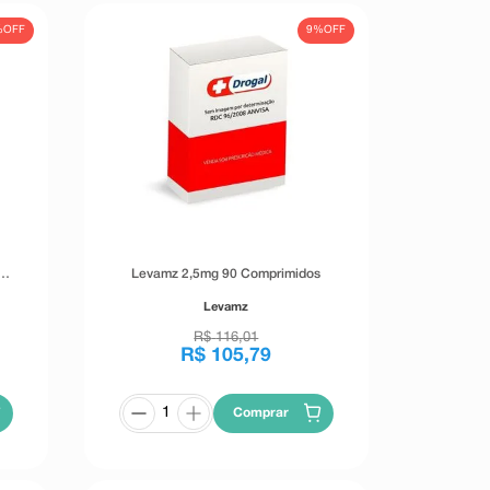
%
OFF
9%
OFF
Levamz 2,5mg 90 Comprimidos
Levamz
R$
116
,
01
R$
105
,
79
Comprar