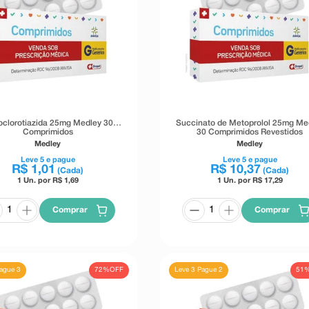
oclorotiazida 25mg Medley 30
Succinato de Metoprolol 25mg Me
Comprimidos
30 Comprimidos Revestidos
Medley
Medley
Leve
5
e pague
Leve
5
e pague
R$
1
,
01
R$
10
,
37
(Cada)
(Cada)
1 Un. por R$
1,69
1 Un. por R$
17,29
Comprar
Comprar
72%
OFF
51
Pague 3
Leve 3 Pague 2