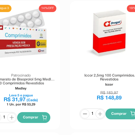
14%
OFF
19
Pague 3
Patrocinado
Iccor 2,5mg 100 Comprimidos
arato de Bisoprolol 5mg Medley
Revestidos
0 Comprimidos Revestidos
Iccor
Medley
R$
183
,
97
Leve
5
e pague
R$
148
,
89
R$
31
,
97
(Cada)
1 Un. por R$
53,29
Comprar
Comprar