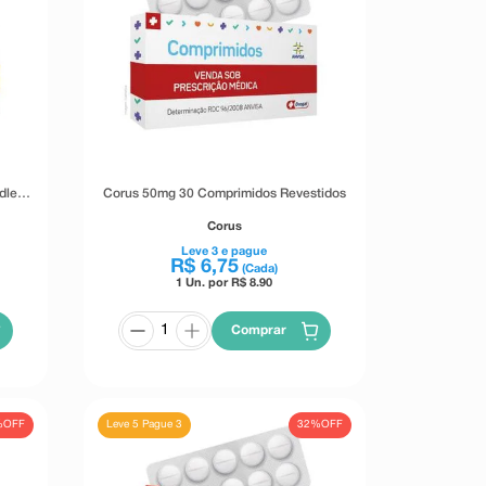
dley
Corus 50mg 30 Comprimidos Revestidos
Corus
Leve
3
e pague
R$
6
,
75
(Cada)
1 Un. por R$
8.90
Comprar
%
OFF
32%
OFF
Leve 5 Pague 3