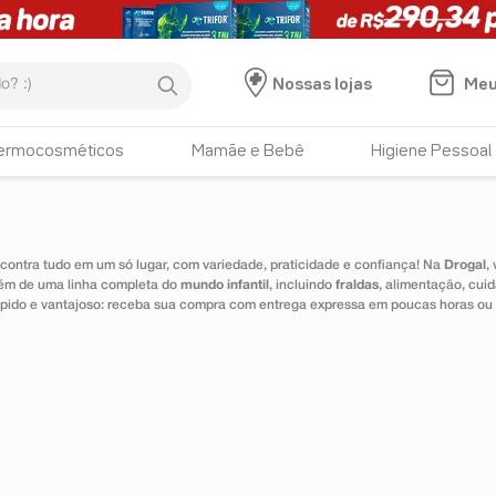
:)
Meu
Nossas lojas
HISTÓRICO DE BUSCAS
ermocosméticos
Mamãe e Bebê
Higiene Pessoal
hipertensão
ontra tudo em um só lugar, com variedade, praticidade e confiança! Na
Drogal
,
lém de uma linha completa do
mundo infantil
, incluindo
fraldas
, alimentação, cui
 rápido e vantajoso: receba sua compra com entrega expressa em poucas horas ou