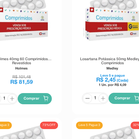
lmes 40mg 60 Comprimidos
Losartana Potássica 50mg Medle
Revestidos
Comprimidos
Holmes
Medley
Leve
5
e pague
R$
101
,
48
R$
2
,
45
(Cada)
R$
81
,
59
1 Un. por R$
4,09
Comprar
Comprar
73%
OFF
32
Pague 3
Leve 5 Pague 3