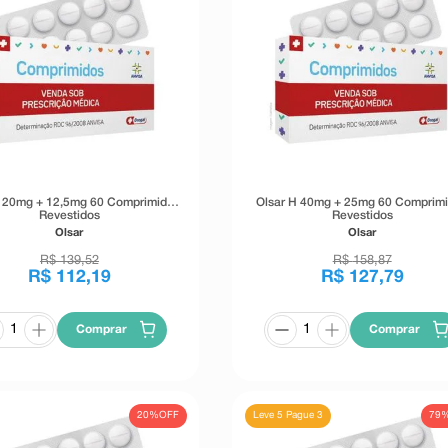
H 20mg + 12,5mg 60 Comprimidos
Olsar H 40mg + 25mg 60 Comprim
Revestidos
Revestidos
Olsar
Olsar
R$
139
,
52
R$
158
,
87
R$
112
,
19
R$
127
,
79
Comprar
Comprar
20%
OFF
79
Leve 5 Pague 3