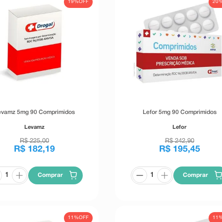
19%
OFF
20
evamz 5mg 90 Comprimidos
Lefor 5mg 90 Comprimidos
Levamz
Lefor
R$
225
,
00
R$
242
,
90
R$
182
,
19
R$
195
,
45
Comprar
Comprar
11%
OFF
11