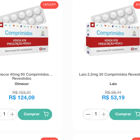
19%
OFF
9
mecor 40mg 90 Comprimidos
Laio 2,5mg 30 Comprimidos Revest
Revestidos
Olmecor
Laio
R$
153
,
31
R$
58
,
44
R$
124
,
09
R$
53
,
19
Comprar
Comprar