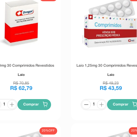
0mg 30 Comprimidos Revestidos
Laio 1,25mg 30 Comprimidos Reves
Laio
Laio
R$
70
,
85
R$
49
,
23
R$
62
,
79
R$
43
,
59
Comprar
Comprar
20%
OFF
20