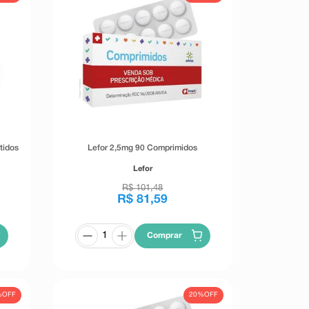
tidos
Lefor 2,5mg 90 Comprimidos
Lefor
R$
101
,
48
R$
81
,
59
Comprar
%
OFF
20%
OFF