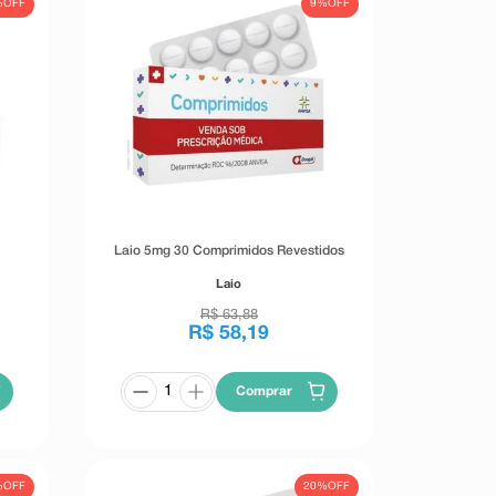
%
OFF
9%
OFF
Laio 5mg 30 Comprimidos Revestidos
Laio
R$
63
,
88
R$
58
,
19
Comprar
%
OFF
20%
OFF