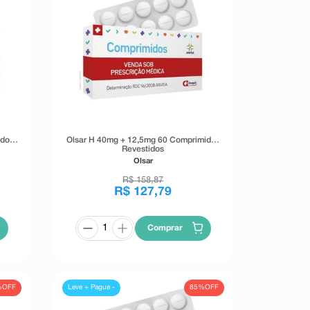
idos
Olsar H 40mg + 12,5mg 60 Comprimidos
Revestidos
Olsar
R$
158
,
87
R$
127
,
79
Comprar
%
OFF
85%
OFF
Leve + Pague -