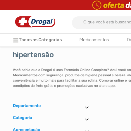
O que você está buscando? 
TERMOS MAIS BUSCADOS
Medicamentos
D
1
º
fralda
hipertensão
2
º
pampers confort sec max
3
º
dipirona
Você sabia que a Drogal é uma Farmácia Online Completa? Aqui você enc
Medicamentos
com segurança, produtos de
higiene pessoal
e
beleza
, a
4
º
lenço umedecido
conveniência e muito mais para facilitar a sua rotina. Comprar online é
condições de frete grátis e promoções exclusivas no site e app.
5
º
tadalafila
6
º
minoxidil
Departamento
7
º
desodorante
Controlados
Categoria
8
º
absorvente
Eletrônicos
Anti-Hipertensivo
Farmácia em Casa
Apresentação