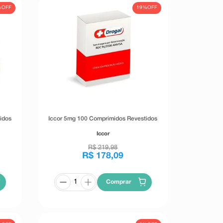
%
OFF
19%
OFF
idos
Iccor 5mg 100 Comprimidos Revestidos
Iccor
R$
219
,
98
R$
178
,
09
Comprar