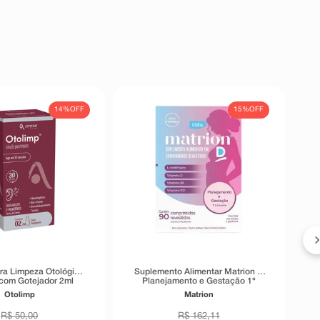
14%
OFF
15%
OFF
ra Limpeza Otológica
Suplemento Alimentar Matrion D
com Gotejador 2ml
Planejamento e Gestação 1°
Trimestre 90 Comprimidos
Otolimp
Matrion
Revestidos
R$
50
,
00
R$
162
,
11