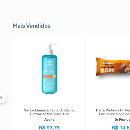
Mais Vendidos
FF
a
Gel de Limpeza Facial Antiacne
Barra Proteína Dr Pe
Darrow Actine Care Alta
Bar Sabor Doce de 
Tolerância 400g
Actine
Dr Peanut
R$
93
,
75
R$
14
,
5