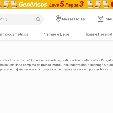
:)
Meu
Nossas lojas
HISTÓRICO DE BUSCAS
ermocosméticos
Mamãe e Bebê
Higiene Pessoal
instance
ontra tudo em um só lugar, com variedade, praticidade e confiança! Na
Drogal
,
lém de uma linha completa do
mundo infantil
, incluindo
fraldas
, alimentação, cui
 rápido e vantajoso: receba sua compra com entrega expressa em poucas horas ou