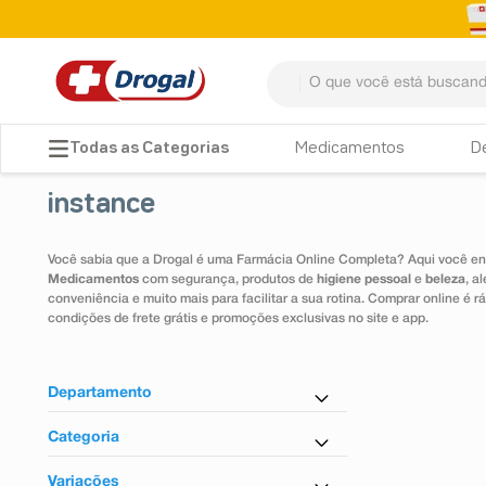
O que você está buscando? 
TERMOS MAIS BUSCADOS
Medicamentos
D
1
º
fralda
instance
2
º
pampers confort sec max
3
º
dipirona
Você sabia que a Drogal é uma Farmácia Online Completa? Aqui você enc
Medicamentos
com segurança, produtos de
higiene pessoal
e
beleza
, a
4
º
lenço umedecido
conveniência e muito mais para facilitar a sua rotina. Comprar online é
condições de frete grátis e promoções exclusivas no site e app.
5
º
tadalafila
6
º
minoxidil
Departamento
7
º
desodorante
Cuidados com a Pele
Categoria
8
º
teste gravidez
Hidratante
Variações