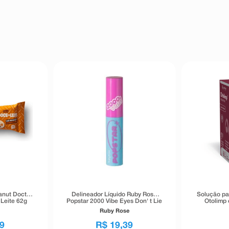
anut Doctor
Delineador Líquido Ruby Rose
Solução pa
Leite 62g
Popstar 2000 Vibe Eyes Don' t Lie
Otolimp 
Preto 5,5g
Ruby Rose
9
R$
19
,
39