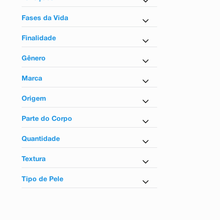
9
º
esmalte
Com perfume
10
º
absorvente
Fases da Vida
Para adultos
Finalidade
Hidratante
Gênero
Feminino
Marca
Eudora
Origem
Nacional
Parte do Corpo
Para o corpo
Quantidade
400ml
Textura
Em creme
Tipo de Pele
Para todos os tipos de pele