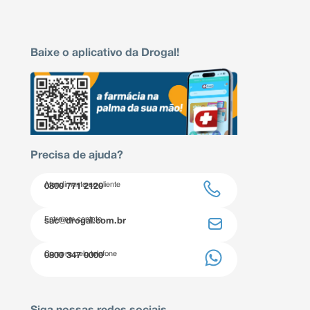
Baixe o aplicativo da Drogal!
Precisa de ajuda?
Atendimento ao cliente
0800 771 2120
Entre em contato
sac@drogal.com.br
Compre pelo telefone
0800 347 0000